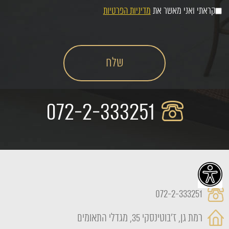
קראתי ואני מאשר את
מדיניות הפרטיות
072-2-333251
072-2-333251
רמת גן, ז'בוטינסקי 35, מגדלי התאומים