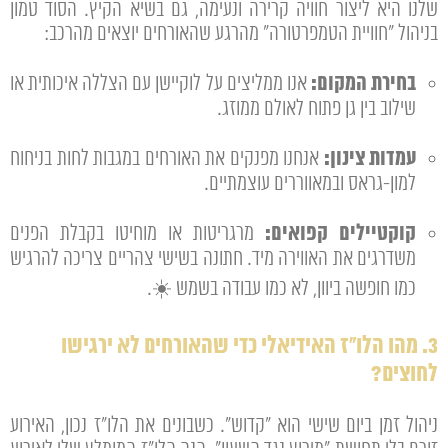
שלנו היא ליצור חוויה קרירה ונעימה, גם בשיא הקיץ. הסוד טמון
בניהול "חוויית הטמפרטורה" מהרגע שהאורחים יוצאים מהרכב:
בחירת המקום:
אנו ממליצים על לוקיישן עם הצללה איכותית או
שילוב בין גן פתוח לאולם ממוזג.
עמדות צינון:
אנחנו מפנקים את האורחים במגבות לחות בניחוח
למון-גראס ובמאווררים עוצמתיים.
קוקטיילים קפואים:
מרגריטות או מוחיטו בקבלת הפנים
משדרגים את האווירה מיד. חתונה בשישי צהריים צריכה להרגיש
כמו חופשה ביוון, לא כמו עבודה בשמש ☀️.
3. מהו הלו"ז האידיאלי כדי שהאורחים לא ירגישו
לחוצים?
ניהול זמן ביום שישי הוא "קדוש". כשבונים את הלו"ז נכון, האירוע