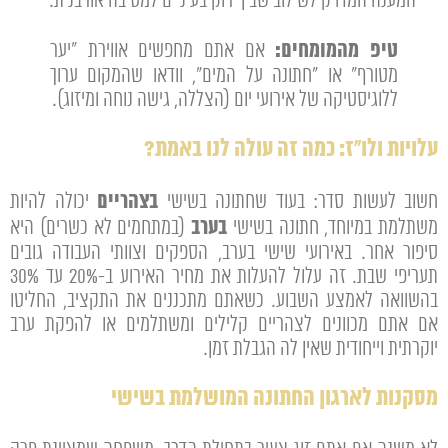
המענה המדויק לשילוב שבין ירוק בעיניים למסיבה אורבנית.
טיפ מהמומחים:
אם אתם מחפשים אווירת "יער
מטורף" או "חתונה על המים", וודאו שהמקום ערוך
ללוגיסטיקה של אירועי יום (הצללה, גישה נוחה ומיזוג).
עלויות ולו"ז: כמה זה עולה לנו באמת?
בצהריים
חשוב לעשות סדר: בעוד שחתונה בשישי
יכולה להיות
בערב
משתלמת במיוחד, חתונה בשישי
(במתחמים לא כשרים) היא
סיפור אחר. באירועי שישי בערב, הספקים וצוותי העבודה גובים
תעריפי שבת. זה עלול להעלות את מחיר האירוע ב-20% עד 30%
בהשוואה לאמצע השבוע. כשאתם מתכננים את התקציב, החליטו
אם אתם מכוונים לצהריים קלילים ומשתלמים או להפקת ערב
יוקרתית וייחודית שאין לה הגבלת זמן.
מסקנות לארגון החתונה המושלמת בשישי