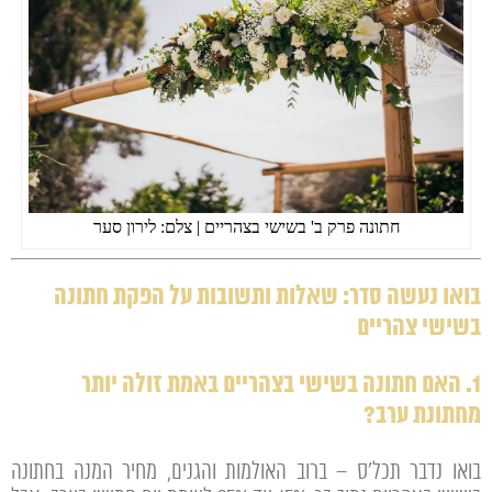
חתונה פרק ב' בשישי בצהריים | צלם: לירון סער
בואו נעשה סדר: שאלות ותשובות על הפקת חתונה
בשישי צהריים
1. האם חתונה בשישי בצהריים באמת זולה יותר
מחתונת ערב?
בואו נדבר תכל'ס – ברוב האולמות והגנים, מחיר המנה בחתונה