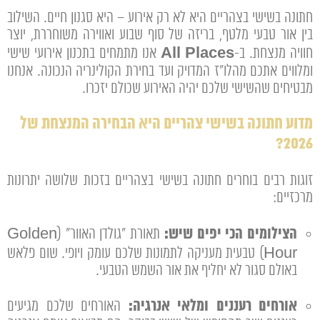
חתונה בשישי בצהריים היא לא רק אירוע – היא סגנון חיים. השילוב
בין אור טבעי מלטף, בריזה של סוף שבוע ואווירה משוחררת, יוצר
All Places
חוויה מנצחת. ב-
אנו מתמחים בתכנון אירועי שישי
ומלווים אתכם מהלו"ז המדויק ועד בחירת הקולינריה הנכונה. אנחנו
מבטיחים שהשישי שלכם יהיה האירוע שכולם יזכרו.
מדוע חתונה בשישי צהריים היא הבחירה המנצחת של
2026?
זוגות רבים בוחרים חתונה בשישי בצהריים בזכות שלושה יתרונות
מרכזיים:
הצילומים הכי יפים שיש:
תאורת "גולדן האוור" (Golden
Hour) טבעית מעניקה לתמונות שלכם עומק ויופי. שום פלאש
באולם סגור לא יחליף את אור השמש הטבעי.
אורחים רעננים ומלאי אנרגיה:
האורחים שלכם מגיעים