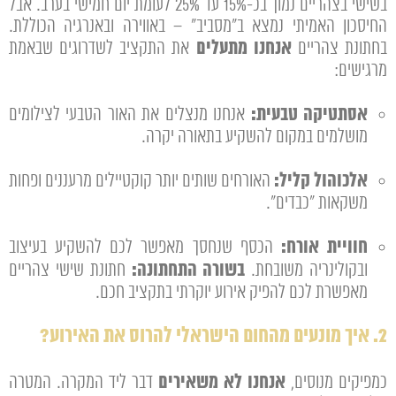
בשישי בצהריים נמוך בכ-15% עד 25% לעומת יום חמישי בערב. אבל
החיסכון האמיתי נמצא ב"מסביב" – באווירה ובאנרגיה הכוללת.
אנחנו מתעלים
בחתונת צהריים
את התקציב לשדרוגים שבאמת
מרגישים:
אסתטיקה טבעית:
אנחנו מנצלים את האור הטבעי לצילומים
מושלמים במקום להשקיע בתאורה יקרה.
אלכוהול קליל:
האורחים שותים יותר קוקטיילים מרעננים ופחות
משקאות "כבדים".
חוויית אורח:
הכסף שנחסך מאפשר לכם להשקיע בעיצוב
בשורה התחתונה:
ובקולינריה משובחת.
חתונת שישי צהריים
מאפשרת לכם להפיק אירוע יוקרתי בתקציב חכם.
2. איך מונעים מהחום הישראלי להרוס את האירוע?
אנחנו לא משאירים
כמפיקים מנוסים,
דבר ליד המקרה. המטרה