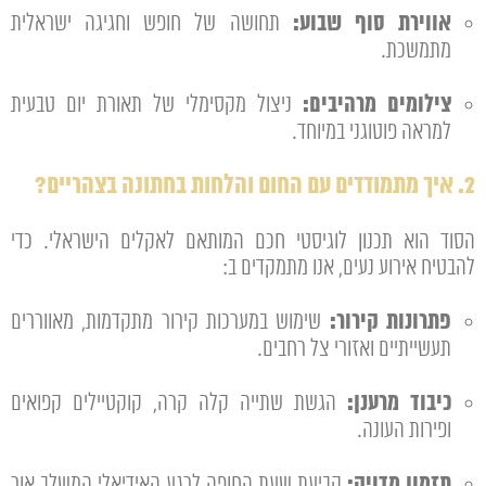
אווירת סוף שבוע:
תחושה של חופש וחגיגה ישראלית
מתמשכת.
צילומים מרהיבים:
ניצול מקסימלי של תאורת יום טבעית
למראה פוטוגני במיוחד.
2. איך מתמודדים עם החום והלחות בחתונה בצהריים?
הסוד הוא תכנון לוגיסטי חכם המותאם לאקלים הישראלי. כדי
להבטיח אירוע נעים, אנו מתמקדים ב:
פתרונות קירור:
שימוש במערכות קירור מתקדמות, מאווררים
תעשייתיים ואזורי צל רחבים.
כיבוד מרענן:
הגשת שתייה קלה קרה, קוקטיילים קפואים
ופירות העונה.
תזמון מדויק:
קביעת שעת החופה לרגע האידיאלי המשלב אור