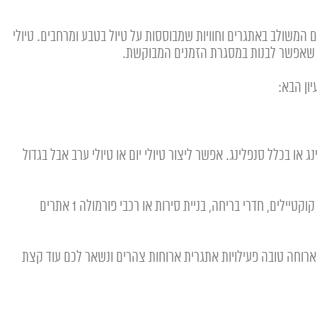
 ומחפשות יום המשולב באתגרים וחוויות שמבוססות על טיול בטבע ומרחבים. טיולי
כונים שאפשר לבנות במסגרת הזמנים המבוקשת.
יון הבא:
 או בכלל סנפלינג. אפשר ליצור טיולי יום או טיולי ערב אבל בגדול
יצירת אתר ארוחות תוכן קצבי ופיצוח אתרים לפי זמנים או חוויה והכנסה של פעילויות קבוצתיות מעניינת כגון חדרי סדנאות מגוונות כמו: בישול, קוקטיילים, חדרי בריחה, בניית סירות או רכבי פורמולה 1 אתרים
 ארוחה טובה פעילויות אתגרית ארוחות צהרים ונשאר לכם עוד קצת