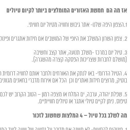
אז מה הם חמשת האזורים המומלצים ביותר לקיום טיולים
1.הצפון היפה שלנו- אתר גיבוש וחוויה מטיול יום חוויתי.
2. צפון השרון המשלב את היופי של המושבים אם חידות אתגרים ופינוקים.
3. טיול יום במרכז -משלב תנועה, אתר קצב וחשיבה
(מושלם לחברות שצריכות הפסקה קצרה מהשגרה).
4. הטיול הדרומי- באו לנתק את האורחים ולחבר אותם לחוויה דרומית 
בוטיק, מרוצים חידות ואתרים וכן הכל אם אירוח מדברי בחאנים מגוונים
5. שפלת יהודה, ערבה, ים המלח או מצפה רמון – הטוב הקרוב יש לכם 
טיפוס. ניתן לקיים טיולי אתגר או טיולים חווייתיים.
מה לשלב בכל טיול – 4 המלצות שחשוב לזכור
1. פינוקים להסעות- לא משנה אם מדובר על נסיעה של שעה ליעד המבוקש או שעתיים ויותר, מארז אישי, כריך, חטיף, משקה טוב יפתח את היום בצורה הטובה ביותר.