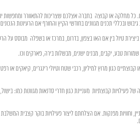
 6-12 שעות בהתאם לבקשות שלכם. כל מחלקה או קבוצה בחברה אצלכם שצריכות להתאוורר
ויות גיבוש ובכללי תכנים מגוונים בחודשי הקיץ והחורף אם הרעיונות הנ
 ביצירת טיול בין אם האו בצפון, בדרום, במרכז או בשפלה מבוסס על הרע
 שמורות טבע, יקבים, מבנים ישנים, מבשלות בירה, פארקים וכו.
צתיים כגון מרוץ למיליון, רכבי שטח וטיולי רינגרים, קיאקים או רפטינג
ניין, וחוויות מפנקות. אם הצלחתם ליצור פעילויות בוקר קצבית המשלבת
.