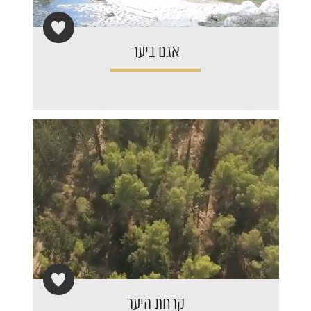
אגם ביער
קרחת היער