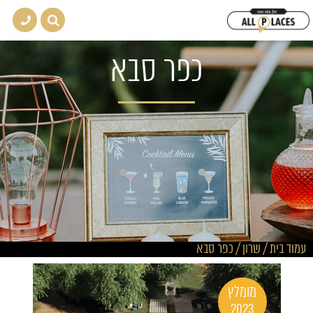
כפר סבא
עמוד בית
/
שרון
/
כפר סבא
מומלץ
2023