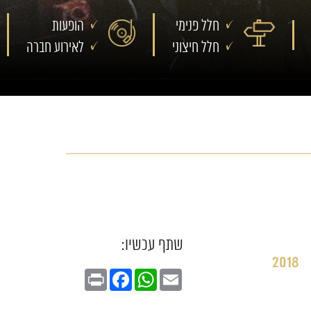
חלל פנימי
הופעות
חלל חיצוני
לאירוע חברה
שתף עכשיו:
2018
Print
Facebook
WhatsApp
Email