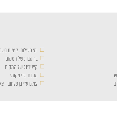
□
ימי פעילות: 7 ימים בשבוע
□
בר קבוע של המקום
□
קייטרינג של המקום
□
מטבח שף מקומי
□
ב
צולם ע"י בן פלחוב - צ