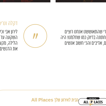
אפרת ומאו
לירון דואג לכל הפרטים הכי
צוות אול פל
יהם בחיים) במסירות וסבלנות
להודות לכם 
פשוט מטורף!
שכיף להיות 
הבית לאירוע שלך All Places