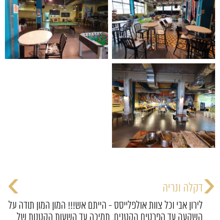
›
‹
דקלה ונריה
לירון אבי וכל צוות אולפלייסס - הייתם אש!!! המון המון ת
ה
השקעה עד הפרטים הקטנים, תמיכה עד השעות הקטנות