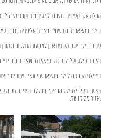
וילת האירועים של תל אביב מאופיינת באווירה מרגשת
הוילה אטרקטיבית במיוחד למסיבות רווקות ימי הולדת וכמובן
בוילה תמצאו בריכת שחיה בצורת אליפסה ברוחב של 5.5 מטר ואורך של 9 מטר
סביב הוילה ישנו משטח אבן למניעת החלקות וכמובן ה
באותו מפלס של הבריכה תמצאו מדשאה רחבת ידיים בגודל ש
במפלס הכניסה לוילה תמצאו שני תאי שירותים חיצו
כאשר תעלו למפלס הבריכה תתגלה בפניכם חוויה של
,אזור מס'ז ועוד.