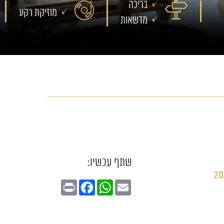
בריכה
מוזיקת רקע
מדשאות
שתף עכשיו:
20
Print
Facebook
WhatsApp
Email