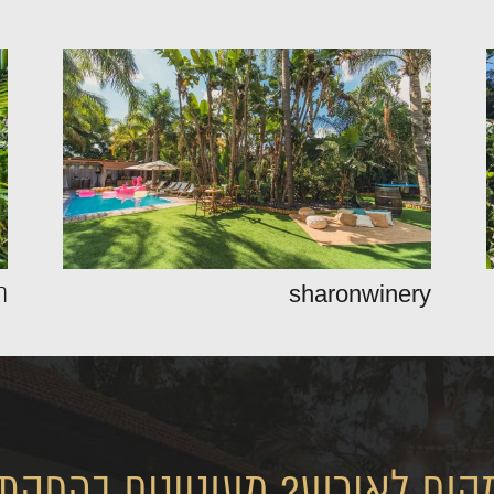
sharonwinery
ה