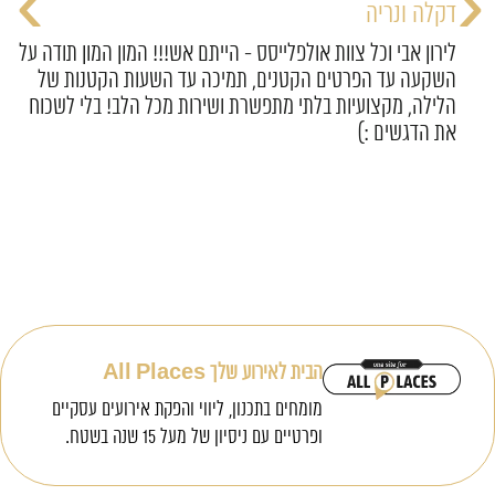
›
‹
דקלה ונריה
יקרים, אז אחרי שהתאוששנו אנחנו רוצים
לירון אבי וכל 
 מהסרטים!! חתונה בדיוק כמו שחלמנו! היה
השקעה עד הפ
יים, יצירתיים, אדיבים והכי חשוב אנשים
הלילה, מקצוע
את הדגשים :)
הבית לאירוע שלך All Places
מומחים בתכנון, ליווי והפקת אירועים עסקיים
ופרטיים עם ניסיון של מעל 15 שנה בשטח.