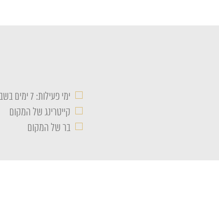
□
ימי פעילות: 7 ימים בשבוע
□
קייטרינג של המקום
□
בר של המקום