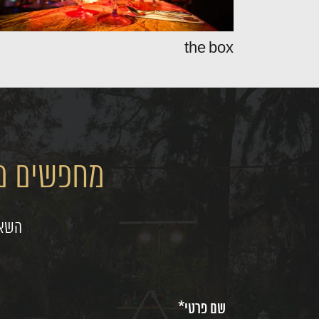
the box
מחפשים מק
השאי