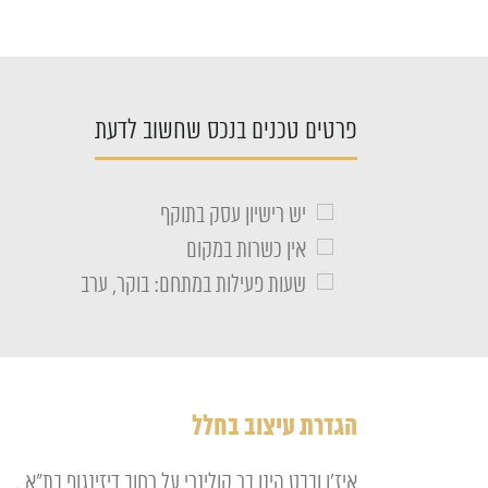
פרטים טכנים בנכס שחשוב לדעת
□
יש רישיון עסק בתוקף
□
אין כשרות במקום
□
שעות פעילות במתחם: בוקר, ערב
הגדרת עיצוב בחלל
איז'ו ובבט הינו בר קולינרי על רחוב דיזינגוף בת"א .