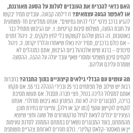
האם כדאי להכריח את העובדים לעלות על הסעה מאורגנת,
או לאפשר הגעה עצמאית?
זו דילמה קבועה. עובדים תמיד יבקשו
להגיע ברכב פרטי "כדי להיות גמישים". אנחנו ממליצים חד-משמעית
על חובת הסעה, משלוש סיבות קריטיות: 1. יום הגיבוש מתחיל כבר
באוטובוס, זה הזמן שלהם לקשקש בלי לחץ פקקים. 2. ניהול זמנים
– אם כולם ברכבים, תמיד יהיו כאלו שיאחרו והלו"ז יקרוס. 3. ניהול
סיכונים – ברגע שיש אלכוהול ביום הגיבוש, אתם כמנהלים לא
לוקחים סיכון משפטי ומוסרי שאף עובד יעלה על ההגה. ההסעה
שומרת עליכם ועליהם.
מה עושים עם הבדלי גילאים קיצוניים בתוך החברה?
בחברות
רבות יש שילוב של מפתחים בני 25 ובכירי הנהלה בני 55. אם תקחו
אותם למסלול הליכה בנחל, חצי חברה תסבול. אם תעשו מסיבת
בריכה, למבוגרים יהיה לא נוח. הפתרון הוא גיבוש מודולרי. אנחנו
לוקחים לוקיישן עוטף (כמו יקב או וילה), ומייצרים בחירת תוכן:
הצעירים יכולים לצאת לטיול טרקטורונים של שעה וחצי שיוצא
מהמתחם, בעוד המבוגרים נשארים במתחם הממוזג לסדנת טעימות
יין או מאסטר-קלאס קולינרי. כולם חוזרים לארוחת צהריים משותפת