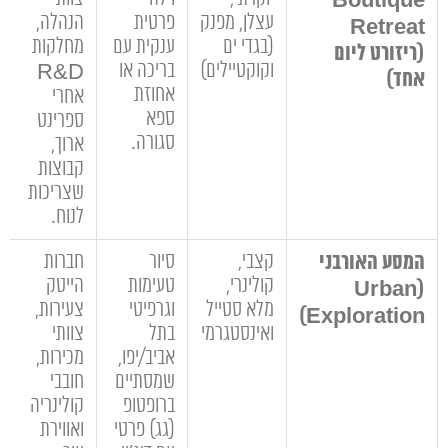
Boutique
עצלן, מפנק
פרטית
הנהלה,
Retreat
(בגדי ים
ענקית עם
מחלקות
(ריזורט ליום
וקוקטיילים)
בריכה או
R&D
אחד)
אחוזת
אחרי
ספא
ספרינט
סגורה.
ארוך,
קבוצות
שצריכות
לנוח.
המסע האורבני
קצבי,
סיור
חברות
קולינרי,
טעימות
הייטק
(Urban
מלא סטייל
וגרפיטי
צעירות,
Exploration)
ואינסטגרמי
בתל
צוותי
אביב/יפו,
מכירות,
שמסתיים
חובבי
ברופטופ
קולינריה
(גג) פרטי
ואווירת