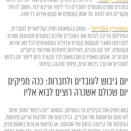
המאפיין השני
– הינו תכנים נכונים, קונספטים ועוד. עליכם לבחור
בתכנים שונים ומגוונים לעובדים כדי ליצור עניין וריכוז, חשוב להיות
מקוריים ולא לחזור על אותו קונספט או סגנון אירוע כל שנה.
המאפיין השלישי
– עוסק בהתאמת חוויה קולינארית לעובדים,
הפעילות צריכה לגרות את העובדים שלכם בטעמים וסגנונות שונים.
לחברתנו מאגרי מקומות קטנים וגדולים המתאימים לכל סוג אירוע
וקונספט, יחד עם תכנים, פעילויות מיוחדות ושירותי קייטרינג
מובחרים. אנחנו מאמינים שבהתאם לכל תקציב ניתן ליצור יום גיבוש
לעובדים או ערב גיבוש נעים, מיוחד ומהנה במיוחד.
יום גיבוש לעובדים ולחברות: ככה מפיקים
יום שכולם אשכרה רוצים לבוא אליו
בואו נשים את הקלפים על השולחן: המושג "יום גיבוש" סוחב איתו
לא מעט טראומות של עובדים. הזיכרונות של חולצות טריקו מיוזעות,
הפעלות של קייטנה בחום של אוגוסט, או נסיעות ארוכות באוטובוסים,