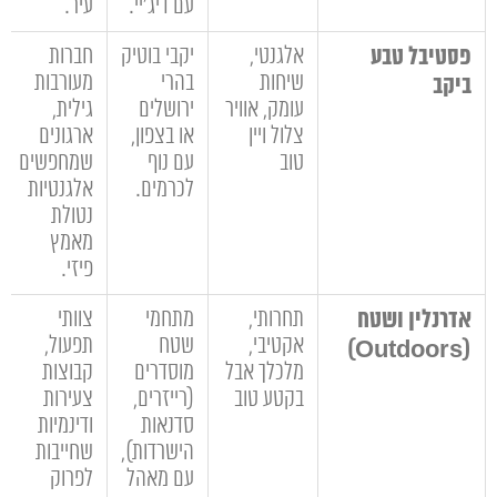
עם דיג'יי.
עיר.
פסטיבל טבע
אלגנטי,
יקבי בוטיק
חברות
שיחות
בהרי
מעורבות
ביקב
עומק, אוויר
ירושלים
גילית,
צלול ויין
או בצפון,
ארגונים
טוב
עם נוף
שמחפשים
לכרמים.
אלגנטיות
נטולת
מאמץ
פיזי.
אדרנלין ושטח
תחרותי,
מתחמי
צוותי
אקטיבי,
שטח
תפעול,
(Outdoors)
מלכלך אבל
מוסדרים
קבוצות
בקטע טוב
(רייזרים,
צעירות
סדנאות
ודינמיות
הישרדות),
שחייבות
עם מאהל
לפרוק