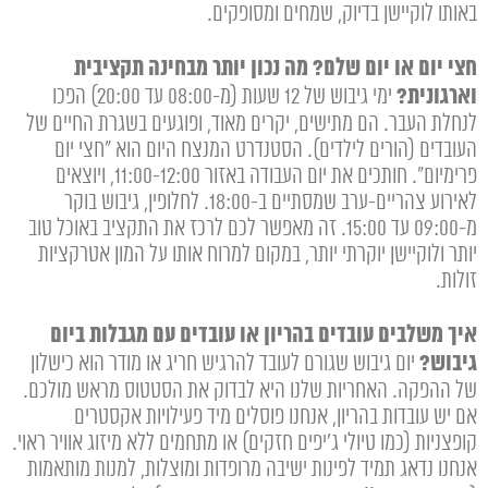
באותו לוקיישן בדיוק, שמחים ומסופקים.
חצי יום או יום שלם? מה נכון יותר מבחינה תקציבית
וארגונית?
ימי גיבוש של 12 שעות (מ-08:00 עד 20:00) הפכו
לנחלת העבר. הם מתישים, יקרים מאוד, ופוגעים בשגרת החיים של
העובדים (הורים לילדים). הסטנדרט המנצח היום הוא "חצי יום
פרימיום". חותכים את יום העבודה באזור 11:00-12:00, ויוצאים
לאירוע צהריים-ערב שמסתיים ב-18:00. לחלופין, גיבוש בוקר
מ-09:00 עד 15:00. זה מאפשר לכם לרכז את התקציב באוכל טוב
יותר ולוקיישן יוקרתי יותר, במקום למרוח אותו על המון אטרקציות
זולות.
איך משלבים עובדים בהריון או עובדים עם מגבלות ביום
גיבוש?
יום גיבוש שגורם לעובד להרגיש חריג או מודר הוא כישלון
של ההפקה. האחריות שלנו היא לבדוק את הסטטוס מראש מולכם.
אם יש עובדות בהריון, אנחנו פוסלים מיד פעילויות אקסטרים
קופצניות (כמו טיולי ג'יפים חזקים) או מתחמים ללא מיזוג אוויר ראוי.
אנחנו נדאג תמיד לפינות ישיבה מרופדות ומוצלות, למנות מותאמות