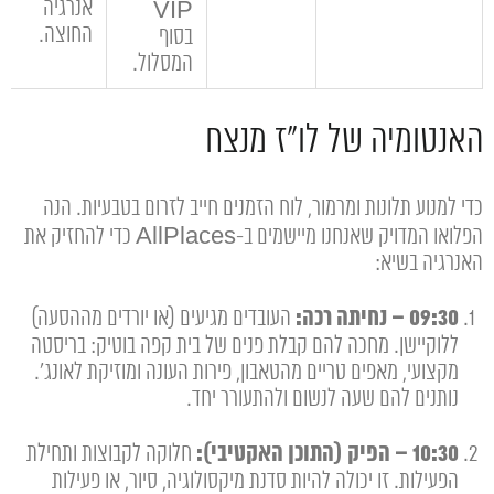
אנרגיה
VIP
החוצה.
בסוף
המסלול.
האנטומיה של לו"ז מנצח
כדי למנוע תלונות ומרמור, לוח הזמנים חייב לזרום בטבעיות. הנה
הפלואו המדויק שאנחנו מיישמים ב-AllPlaces כדי להחזיק את
האנרגיה בשיא:
09:30 – נחיתה רכה:
העובדים מגיעים (או יורדים מההסעה)
ללוקיישן. מחכה להם קבלת פנים של בית קפה בוטיק: בריסטה
מקצועי, מאפים טריים מהטאבון, פירות העונה ומוזיקת לאונג'.
נותנים להם שעה לנשום ולהתעורר יחד.
10:30 – הפיק (התוכן האקטיבי):
חלוקה לקבוצות ותחילת
הפעילות. זו יכולה להיות סדנת מיקסולוגיה, סיור, או פעילות