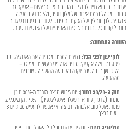
גורמים להרבה עובדים להמציא תירוצים כדי להבריז. כדי שיום גיבוש
יעבוד היום, הוא חייב להרגיש כמו יום חופש פרימיום – אסקפיזם
טהור שמנוהל ברמת אירוח של מלון בוטיק, ולא כמו עוד מטלה
ארגונית. לכן, תהליך של הפקת יום גיבוש לעובדים בסטנדרט גבוה
מתחיל קודם כל בהבנת הצרכים האמיתיים של האנשים בשטח.
השורה התחתונה:
לוקיישן לפני הכל:
בחירת המרחב מכתיבה את האנרגיה. יקב
פסטורלי, וילה אקסקלוסיבית או לופט תעשייתי וממוזג –
הלוקיישן חייב לשדר יוקרה והשקעה מהשנייה שיוורדים
מההסעה.
חוק ה-30/70 בתוכן:
יום גיבוש מנצח מורכב מ-30% תוכן
מונחה (סדנה, סיור או הפעלה אינטליגנטית) ו-70% זמן מינגלינג
פתוח, אוכל טוב, אלכוהול ורביצה. אי אפשר להעסיק מבוגרים 8
שעות ברצף.
קולינריה כעוגן:
יום גיבוש קם ונופל על האוכל. סנדוויצ'ים