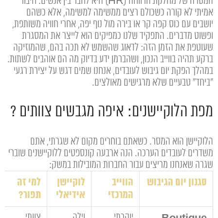
המטרה של מחלקת הרווחה (HR) היא לחבר בין אנשים. חיבור
אמיתי לא קורה כשכולם רצים ממשימה למשימה, אלא כשהם
יושבים עם כוס קפה קר או בירה מול נוף יפה, אחרי חוויה משותפת,
ופשוט מדברים. התפקיד שלנו כמפיקים הוא לייצר את המסגרת
שעוטפת את הזמן הזה: לדאוג שהשמש לא תכה בהם, שהמוזיקה
ברקע תהיה בווייב הנכון, ושהברמן ידע בדיוק מה הם אוהבים לשתות.
במהלך הפקת יום גיבוש לעובדים, אנחנו שמים דגש על יצירת רגעי
"ביחד" טבעיים שלא מרגישים מאולצים.
מפת הלוקיישנים: איפה מגבשים צוותים ?
הלוקיישן הוא המסר. כשאתם בוחרים מקום לא שגרתי, אתם
משדרים לעובדים הערכה. הנה ארבעה קונספטים ללוקיישנים שוברי
שגרה שאנחנו מריצים עבור החברות המובילות במשק:
סגנון יום הגיבוש
הווייב
לוקיישן
למי זה
המרכזי
אידיאלי
תפור?
יוקרתי,
וילה
צוותי