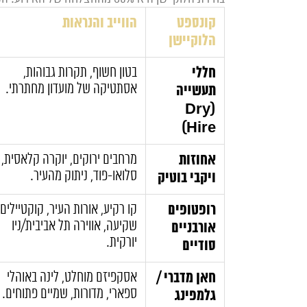
קונספט
הווייב והנראות
הלוקיישן
חללי
בטון חשוף, תקרות גבוהות,
אסתטיקה של מועדון מחתרתי.
תעשייה
(Dry
Hire)
אחוזות
מרחבים ירוקים, יוקרה קלאסית,
סלואו-פוד, ניתוק מהעיר.
ויקבי בוטיק
רופטופים
קו רקיע, אורות העיר, קוקטיילים
שקיעה, אווירה תל אביבית/ניו
אורבניים
יורקית.
סודיים
חאן מדברי /
אסקפיזם מוחלט, לינה באוהלי
ספארי, מדורות, שמיים פתוחים.
גלמפינג