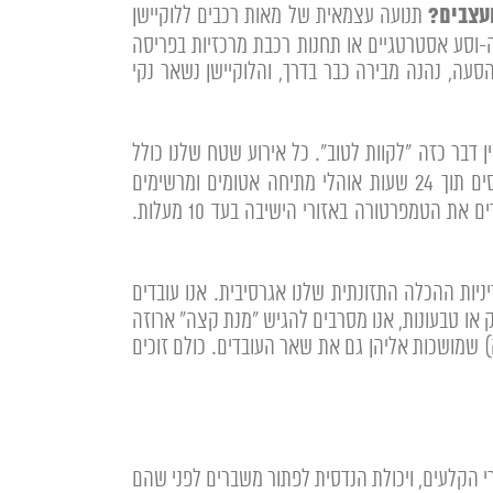
עצבים?
תנועה עצמאית של מאות רכבים ללוקיישן
מודל "האבים ארציים" (Hub & Spoke). אנו מאתרים חניוני חנה-וסע אסטרטגיים או תחנות רכבת מרכזיות בפריסה
עה, נהנה מבירה כבר בדרך, והלוקיישן נשאר נקי
ן דבר כזה "לקוות לטוב". כל אירוע שטח שלנו כולל
תוכנית מגירה (Plan B) המתוקצבת ומוסכמת מראש. במידה של סיכוי לגשם, אנו מעמידים בכוננות צוותי בינוי שפורסים תוך 24 שעות אוהלי מתיחה אטומים ומרשימים
(Stretch Tents) שמשתלבים בטבע. במידה של שרב פתאומי, אנו משנעים לשטח צ'ילרים תעשייתיים שקטים שמורידים את הטמפרטורה באזורי הישיבה בעד 10 מעלות.
ניות ההכלה התזונתית שלנו אגרסיבית. אנו עובדים
 או טבעונות, אנו מסרבים להגיש "מנת קצה" ארוזה
) שמושכות אליהן גם את שאר העובדים. כולם זוכים
י הקלעים, ויכולת הנדסית לפתור משברים לפני שהם