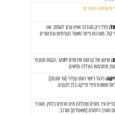
 שאנחנו פותרים
ל:
חלל ריק מהדהד ואינו ערוך לעומס. אנו
קול, מערכות פיזור סאונד נקודתיות וגנרטורים
:
שינוע של קרונות שירותים VIP, הקמת מטבחי
ח, ופתרונות הצללה מלאים.
יקה:
ניהול רישוי רעש קפדני (עד 23:00)
ות משא ורציפי פריקה בלב פקקים.
ניית עיר זמנית שכוללת מים זורמים בלחץ, מערכי
ום מערך היסעים (שאטלים) מורכב.