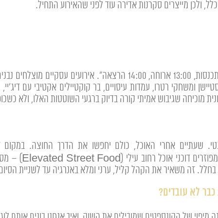
לל, ולכן מייצרים סקרנות אדירה עוד לפני שהאירוע התחיל.
אנחנו מחסלים את הלו"ז הצבאי. אין יותר "12:00 התכנסות, 13:00 ארוחה, 0
ישן ומשחקי רטרו, עמדות עיסויים, בר קוקטיילים אקטיבי עם דיג'יי,
נית מוכיחה שגיבוש אמיתי קורה בדיוק ברגעי השוטטות האלו, ולא כשכ
טי. שעתיים אחרי האוכל, כולם יחפשו את הדרך החוצה. במקום ז
(ntinuous Grazing
חלל. זה משאיר את הקהל קליל, ערני ומלא באנרגיה עד לשניית הסיום
כבר לא עובדים?