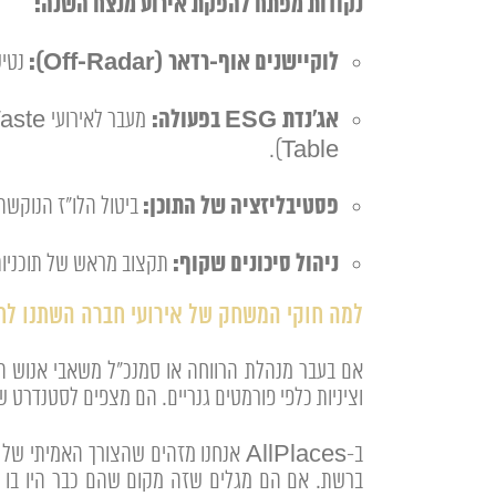
נקודות מפתח להפקת אירוע מנצח השנה:
לוקיישנים אוף-רדאר (Off-Radar):
נטיש
אג'נדת ESG בפעולה:
Table).
פסטיבליזציה של התוכן:
ביטול הלו"ז הנוקשה והנאומים הארוכים
ניהול סיכונים שקוף:
תקצוב מראש של תוכניות גיבוי אקלימיות (Weather Contingency) ותשתיות
למה חוקי המשחק של אירועי חברה השתנו לחל
אם בעבר מנהלת הרווחה או סמנכ"ל משאבי אנוש היו ס
וציניות כלפי פורמטים גנריים. הם מצפים לסטנדרט
ברשת. אם הם מגלים שזה מקום שהם כבר היו בו ב