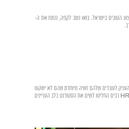
י הביצוע הטובים בישראל. בואו נשב לקפה, ננתח את ה-
צי של סגרים ולהעניק לעובדים שלהם חוויה מיוחדת שהם לא ישקעו
הרבה זמן. עם זאת, במהלך שנת-2026 אנחנו צופים לראות רגיעה מסוימת – אך מבלי לשכוח את העובדים מאחור. משרדי HR רבים החליטו לשים את הסטודנט בלב העניינים