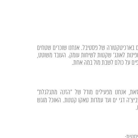
14:0 הרצאה". אירועים עסקיים מוצלחים נבנים בארכיטקטורה של פסטיבל. אנחנו שוכרים שטחים
 ופינות לאונג' שקטות לשיחות עומק. העובד משוטט,
ופים על כולם לשבת מול במה אחת.
את, אנחנו מפעילים מודל של "הזנה מתגלגלת"
Co). לאורך כל האירוע מפוזרים דוכני אוכל רחוב עילי (Elevated Street Food) – מסביצ'ה דגי ים ועד עמדות טאקו קטנות. האוכל מוגש
.