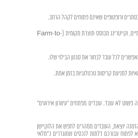
נסתרים ורופטופים שאינם פתוחים לקהל הרחב.
מעבר לאירועי Zero Waste כסטנדרט בסיסי, שימוש בכלים רב-פעמיים או מתכלים יוקרתיים, וקייטרינג מבוסס תוצרת מקומית (Farm-to-
 פשוט לא עובד. עובדים מפתחים "עיוורון אירועים"
א לייצר FOMO (פחד מהחמצה) חיובי. ברגע שההזמנה יוצאת, העובדים ממהרים לחפש את הלוקיישן
 לפתוח עבורכם דלתות לנכסים שמוגדרים כ"מלאי