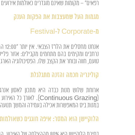
רפאים" – מקומות שאינם מוגדרים כאולמות אירועים כ
מגמות העל שמעצבות את הפקות הענק
מ-Corporate ל-Festival
נרחבים ומקימים בהם מתחמים מקבילים: אזור פלייסטי
טועם, חווה ובוחר את הקצב שלו. הפסיכולוגיה הארגו
קולינריה חכמה והזנה מתגלגלת
ארוחת שלוש מנות כבדה היא מתכון לאסון אנרג
במנות ביס המאפשרות אכילה בעמידה והמשך תנועה ב
הלוקיישן הוא המסר: איפה חוגגים כשאולמות 
בחירת הלוקיישן היא 80% מההצלחה של האירוע. הנה מיפוי של הקונספטים שמובילים את השוק, ואיך אנחנו בונים אותם לוגיסטית: