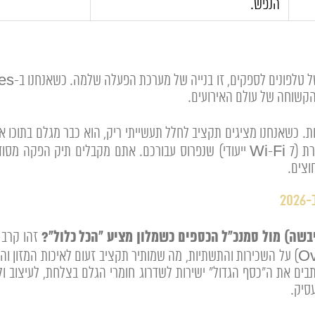
הנפש.
קשוחה של עולם האירועים.
וב שקוף (TCO) שמונע הפתעות. כשאנחנו מציגים תקציב לחלל תעשייתי ריק, הוא כבר מג
הניקיון השוטף, ואבטחת המידע של רשתות התקשורת (Wi-Fi 7 ייעודי) שנפרוס עבורכם.
וצים.
2
שה) מול סמנכ"ל הכספים כשמלון מציע "הכל כלול"?
נתבים את ה"כסף הגדול" ישירות לשדרוג חומרי הגלם בצלחת, לעיצוב ול
סיק.