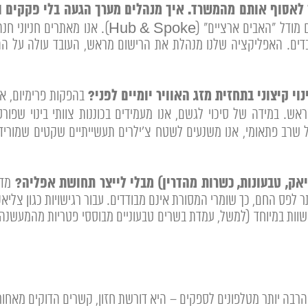
 לאסוף אותם מהמשרד. איך מנהלים מערך הגעה בלי פקקים ו
פרטי היא מתכון לכאוס חניות ואיחורים. אנו מפעילים 
ובדים. האפליקציה שלנו מנהלת את הרישום מראש, העובד עולה על ההס
י קיצוני בתחזית מזג האוויר יומיים לפני?
בהפקות פרימיום, אי
אק, טבעונות, כשרות מהדרין) מבלי לייצר תחושת אפליה?
מדי
פס החם, כך שומרי המסורת אינם מבודדים. עבור רגישויות כגון צליאק
ות שוות במיוחד (למשל, עמדת בשרים טבעוניים מבוססי פטריות מהמעשנה
רבה יותר מטלפונים לספקים – היא דורשת חזון, קשרים הדוקים מאחור