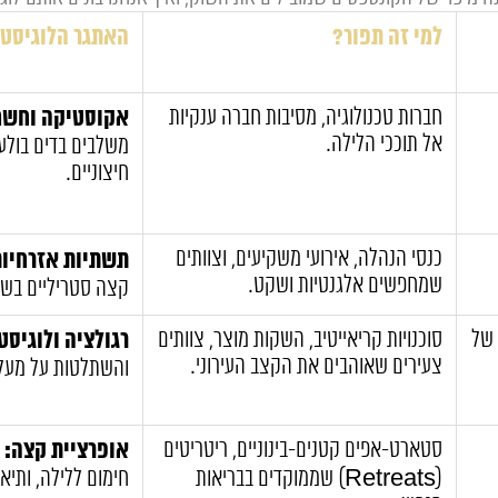
למי זה תפור?
האתגר הלוגיסטי
חברות טכנולוגיה, מסיבות חברה ענקיות
אקוסטיקה וחשמ
אל תוככי הלילה.
משלבים בדים בולעי 
חיצוניים.
כנסי הנהלה, אירועי משקיעים, וצוותים
תשתיות אזרחיות
שמחפשים אלגנטיות ושקט.
קצה סטריליים בשט
 של
סוכנויות קריאייטיב, השקות מוצר, צוותים
רגולציה ולוגיסט
צעירים שאוהבים את הקצב העירוני.
והשתלטות על מעלי
סטארט-אפים קטנים-בינוניים, ריטריטים
אופרציית קצה:
ב
(Retreats) שממוקדים בבריאות
חימום ללילה, ותיא