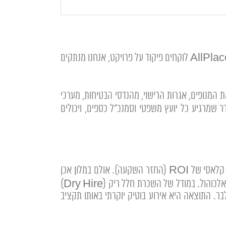
להרים אירוע של מאות או אלפי עובדים זה לא עניין של טלפונים לספקים, זו בנייה של מערכת הפעלה שלמה. כשאנחנו ב-AllPlaces לוקחים פיקוד על פרויקט, אנחנו מנתקים
לם בתוכו את המנופים, אגרות הרישוי, מהנדסי הבטיחות, מערכי
 אתם מקבלים תיק הפקה מסודר שמרגיע כל יועץ משפטי וסמנכ"ל כספים, ויכולים
זהו קרב קלאסי של ROI (החזר השקעה). אולם במלון אכן
מספק חבילה נוחה, אך גוזר קופון עצום (Overhead) על השכירות והתשתיות, מה שמותיר תקציב זעום לאיכות המזון והאלכוהול. במודל של השכרת חלל ריק (Dry Hire)
בר. התוצאה היא אירוע בוטיק יוקרתי באותו תקציב