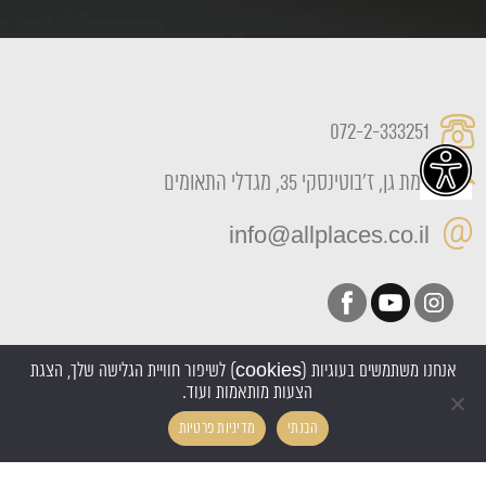
072-2-333251
רמת גן, ז'בוטינסקי 35, מגדלי התאומים
info@allplaces.co.il
אנחנו משתמשים בעוגיות (cookies) לשיפור חוויית הגלישה שלך, הצגת
הצעות מותאמות ועוד.
כל הזכויות שמורות All Places 2022
הבנתי
מדיניות פרטיות
אקסטרה דיגיטל