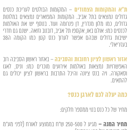
ת"א והמקומות הצמודים
– המקומות הבולטים לעריכת כנסים
גדולים נמצאים בתל אביב. המקומות המפוארים נמצאים במלונות
גדולים, כמו מלון מנדרין, דן פנרומה ועוד. בנוסף יש את האולמות
לכנסים כמו: אולם באו, אקספו תל אביב, דובנוב וזואה. ישנם גם חדרי
ישיבות גדולים שבהם אפשר לערוך כנס קטן כמו הקומה ה38
בעזריאלי.
אזור ראשון לציון רחובות והסביבה
– באזור ראשון הסביבה רוב
האפשרויות נמצאות באולמות אירועים מוכרים כמו: וניס, לאגו
וסאקורה. ויה בנס ציונה והיכל התרבות בראשון לציון יכולים גם
להתאים.
כמה יעלה לכם לארגן כנס?
מחיר של כל כנס בנוי ממספר חלקים:
מחיר המנה –
מגיע ל 250-500 ש״ח בממוצע לאורח (לפני מע"מ