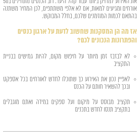
את האירוע למדויק ביותר עבור קהל היעד. רוב הכנסים מתחילים ב50
אורחים ומגיעים למאות, אם לא אלפי משתתפים, לכן המחיר משתנה
בהתאם לכמות המוזמנים שלכם, בחלל המבוקש.
אז מה הן המסקנות שחשוב לדעת על ארגון כנסים
והפתרונות הנכונים לכם?
לא לבזבז זמן מיותר על חיפוש מקום, להיות גמישים בבניית
התקציב
לאפיין נכון את האירוע כך שתוכלו לחדש לאורחים בכל אספקט
ובכך להשאיר חותם על הכנס
תקציב מבוסס על מיקום ועל ספקים במידה ואתם מוגבלים
בתקציב תנסו לחדש בתכנים