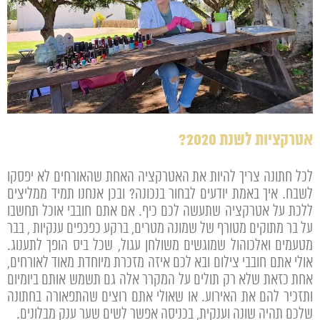
אטרקציות לשנת 2020?
לכל חתונה צריך להיות את האטרקציה האחת שהאורחים לא יפסקו
לשבח. איך באמת יודעים לבחור בנכונה? ובכן אנחנו תמיד ממליצים
ללכת על אטרקציה שתעשה לכם כיף. אם אתם חובבי אוכל תחשבו
על בר מתוקים מטורף של שמונה מטרים, ברקע כפכפים ענקיות , בבר
מטעמים ואלכוהול שמוגשים משולחן עגול, שכל ביס הופך לתענוג.
אולי אתם חובבי צילום ובא לכם איזה מזכרת מיוחדת מאוד לאורחים,
אחת כזאת שלא רק תולים על המקרר אלה גם תשמש אותם ביומיום
ותזכיר להם את האירוע. או שאולי אתם רוצים שהתפאורה בחתונה
שלכם תהיה שונה וענקית, בכניסה אפשר לשים שער ענק מבלונים.