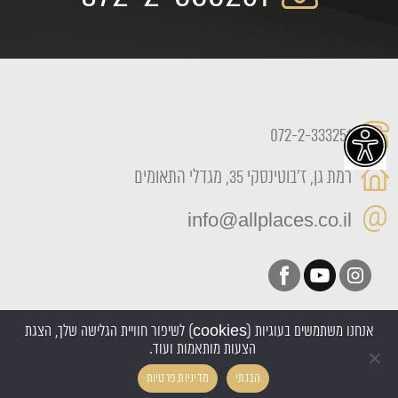
072-2-333251
רמת גן, ז'בוטינסקי 35, מגדלי התאומים
info@allplaces.co.il
אנחנו משתמשים בעוגיות (cookies) לשיפור חוויית הגלישה שלך, הצגת
הצעות מותאמות ועוד.
כל הזכויות שמורות All Places 2022
הבנתי
מדיניות פרטיות