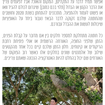
אפשר תמיד לדבר על התקליטן, המקום והאוכל אבל לפעמים צריך
את הדבר הקטן או הגדול (תלוי בכם כמובן) שיגרום לכולם להגיד וואו
או פשוט לעמוד ולהתפעל. מתכננים להתחתן בשנת 2020 וחושבים
שהחתונה שלכם זקוקה לדבר הבא? נעבור ביחד על האופציות
שיכולות לעשות את ההבדל עבורכם.
כל חתונה מתחלקת למספר חלקים בין אם מדובר על קבלת הפנים,
הזמן שלפני החופה, האורחה הרשמית או אולי פתיחת רחבת
הריקודים או קינוחים. חלון הזמן שלכם קיים בכל אחד מהקטעים
שילוב של אלמנטים שונים בחלקים אלו כאשר רוב הפוקוס של
האורחים שם יכול בהחלט להיות האטרקציה הנכונה שאתם צריכים.