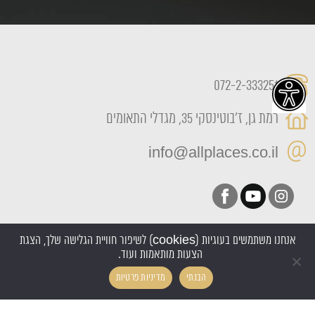
072-2-333251
רמת גן, ז'בוטינסקי 35, מגדלי התאומים
info@allplaces.co.il
אנחנו משתמשים בעוגיות (cookies) לשיפור חוויית הגלישה שלך, הצגת
הצעות מותאמות ועוד.
כל הזכויות שמורות All Places 2022
הבנתי
מדיניות פרטיות
אקסטרה דיגיטל