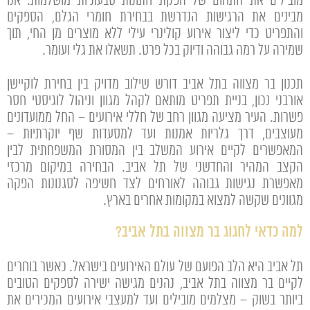
מובילים את התחום של הפקת חתונות טבעוניות מושלמות. אנו
מבינים את הרגישות הנדרשת בבחירת חומרי הגלם, הספקים
והתפריט כדי ליצור אירוע קולינרי עילי ללא מוצרים מן החי, תוך
שמירה על רמה גבוהה ודיוק בכל פרט. תשאלו את גלי ועומר.
תכנון בר מצווה בתל אביב דורש שילוב מדויק בין בחירת לוקיישן
אורבני נכון, בניית תפריט מותאם לקהל מגוון וניהול לוגיסטי חסר
פשרות. העיר מציעה מגוון רחב של חללי אירועים – החל ממועדונים
מעוצבים, דרך גלריות אמנות ועד למסעדות שף יוקרתיות –
המאפשרים לקיים אירוע המשלב בין המסורת המשפחתית לבין
הקצב המהיר והחדשני של תל אביב. הבחירה במיקום מרכזי
מאפשרת נגישות גבוהה לאורחים לצד חשיפה לסגנונות הפקה
מגוונים שקשה למצוא במקומות אחרים בארץ.
למה כדאי לחגוג בר מצווה בתל אביב?
תל אביב היא הלב הפועם של עולם האירועים בישראל. כאשר בוחרים
לקיים בר מצווה בתל אביב, נהנים מגישה ישירה לספקים הטובים
ביותר בשוק – מצלמים מובילים ועד למעצבי אירועים המכירים את