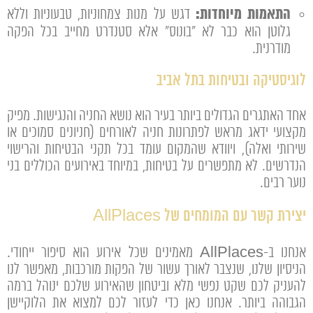
התאמות מיוחדות:
דגש על מנות צמחוניות, טבעוניות וללא
גלוטן הוא כבר לא "בונוס" אלא סטנדרט מחייב בכל הפקה
מודרנית.
לוגיסטיקה ובטיחות בתל אביב
אחד האתגרים הגדולים ביותר בעיר הוא נושא החניה והנגישות. מפיק
מקצועי ידאג מראש לפתרונות חניה לאורחים (חניונים סמוכים או
שירותי ואלה), ויוודא שהמקום עומד בכל תקני הבטיחות והרישוי
הנדרשים. לא מתפשרים על בטיחות, במיוחד באירועים הכוללים בני
נוער רבים.
יצירת קשר עם המומחים של AllPlaces
אנחנו ב-AllPlaces מאמינים שכל אירוע הוא סיפור ייחודי.
הניסיון שלנו, שנצבר לאורך עשור של הפקות מורכבות, מאפשר לנו
להעניק לכם שקט נפשי מלא וביטחון שהאירוע שלכם ינוהל ברמה
הגבוהה ביותר. אנחנו כאן כדי לעזור לכם למצוא את הלוקיישן