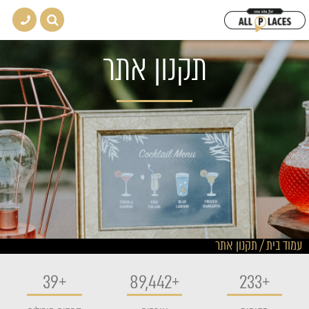
תקנון אתר
עמוד בית
/
תקנון אתר
77
+
113,480
+
234
+