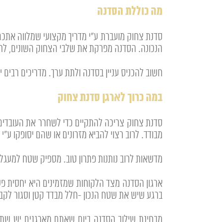
מה כוללת הסדנה
סדנת צחוק מועברת ע"י מדריך מקצועי שמלווה אתכם
הנכונה. הסדנה מפרקת את שלבי הצחוק השונים, לרו
חשוב להכניס עניין בסדנה ולתת ערך. מדריכים רבים 
במה כרוך לארגן סדנת צחוק
סדנת צחוק צריכה להתקיים כדי לשחרר את העובדים 
מבודד. לרוב רצוי להביא מזרונים או שהם יסופקו ע"י 
מדשאות לרוב נותנות פתרון טוב. מספיק שטח למעגל גדול של עד 25-35 אורחים בקבוצה זאת ההמלצה לכמות הנכונה. אין בעיה לעשות 2 סב
ארגון הסדנה מצד הלקוחות שמזמינים היא יחסית פש
ברגע שיש את שטח הנכון -חלל מבדד קטן וסגור לקב
מבחינת שילוב הסדנה ביום שאתם מארגנים יש שתי 