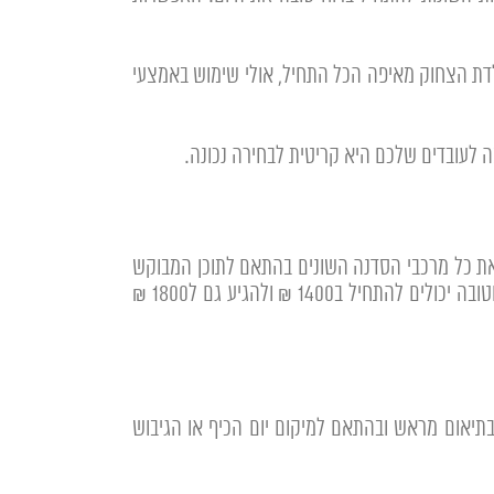
דת הצחוק מאיפה הכל התחיל, אולי שימוש באמצעי
ה לעובדים שלכם היא קריטית לבחירה נכונה.
חוק ולחוות את כל מרכבי הסדנה השונים בהתאם לתוכן המבוקש
(חשוב לראות דוגמה של סדנה ויחד עם המדריך לנסות להתאים את הסדנה לאורחים שלכם). עלויות לסדנת צחוק איכותית וטובה יכולים להתחיל ב1400 ₪ ולהגיע גם ל1800 ₪
 בתיאום מראש ובהתאם למיקום יום הכיף או הגיבוש