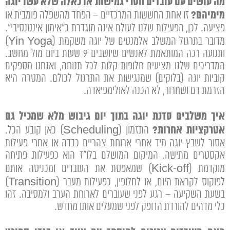
מה עושים עם עובדים חסרי גמישות או כאלה שלא עשו יוגה
מימיהם?
זו אחת החששות המרכזיים – הפחד מהשפלה פומבית או
פציעה. לכן, הפעילות שלנו לעולם אינה מוגדרת כ"אימון אינטנסיבי".
מדובר בתרגול המשלב אלמנטים של יוגה משקמת (Yin Yoga)
ותנועה רכה המותאמת לאנשים שיושבים 9 שעות ביום מול מחשב.
המדריכים שלנו מציעים חלופות קלות לכל תנוחה, ואנחנו מספקים
קוביות יוגה (בלוקים) שמנגישות את התרגול לכולם. המטרה היא
הזרמת דם ושחרור, לא הכנה לאולימפיאדה.
איך משלבים סדנת יוגה בתוך יום גיבוש מלא שמכיל גם
אטרקציות אחרות?
התזמון (Scheduling) כאן קובע הכל.
אסור לשבץ יוגה מיד אחרי ארוחת צהריים כבדה או אחרי פעילות
אקסטרים מתישה. המיקום המושלם בלו"ז הוא כפעילות פתיחה
מוקדמת (Kick-off) שמאפסת את העובדים ומכניסה אותם
לפוקוס לקראת היום, או לחלופין, כפעילות מעבר (Transition)
בשעת השקיעה – רגע לפני שעוברים לארוחת הערב ולמסיבה. זהו
כלי מדהים להורדת הדופק לפני שמעלים אותו מחדש.