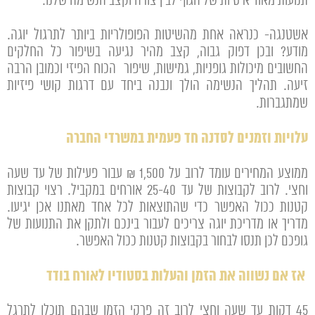
תנועות מאוד איטיות של הגוף לבין צורה וקצב הנשימה שלנו.
אשטנגה- כנראה אחת מהשיטות הפופולריות ביותר לתרגול יוגה.
מודע? ובכן דפוק גבוה, קצב מהיר נגיעה בשיפור כל החלקים
החשובים מיכולות גופניות, גמישות, שיפור הכוח הפיזי וכמובן הרבה
זיעה. תהליך הנשימה הולך ונבנה ביחד עם דרגות קושי פיזיות
שמתגברות.
עלויות וזמנים לסדנה חד פעמית במשרדי החברה
ממוצע המחירים עומד לרוב על 1,500 ₪ עבור פעילות של עד שעה
וחצי. לרוב לקבוצות של עד 25-40 אורחים במקביל. רצוי קבוצות
קטנות ככול האפשר כדי שהתוצאות לכל אחד מאתנו אכן יגיעו.
מדריך או מדריכת יוגה צריכים לעבור בינכם ולתקן את התנועות של
גופכם לכן תנסו לבחור בקבוצות קטנות ככול האפשר.
אז אם נשווה את הזמן והעלות בסטודיו לאורח בודד
45 דקות עד שעה וחצי לרוב זה פרקי הזמן שבהם תוכלו לתרגל