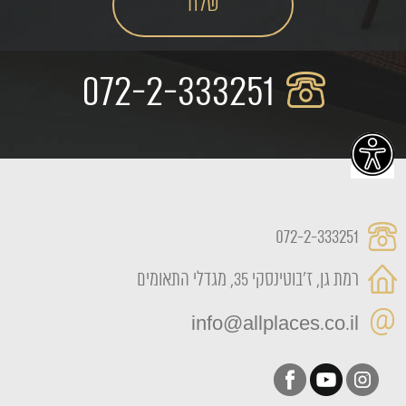
072-2-333251
072-2-333251
רמת גן, ז'בוטינסקי 35, מגדלי התאומים
info@allplaces.co.il