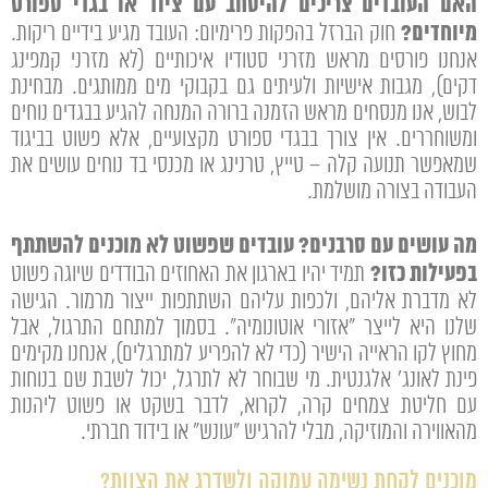
האם העובדים צריכים להיסחב עם ציוד או בגדי ספורט
מיוחדים?
חוק הברזל בהפקות פרימיום: העובד מגיע בידיים ריקות.
אנחנו פורסים מראש מזרני סטודיו איכותיים (לא מזרני קמפינג
דקים), מגבות אישיות ולעיתים גם בקבוקי מים ממותגים. מבחינת
לבוש, אנו מנסחים מראש הזמנה ברורה המנחה להגיע בבגדים נוחים
ומשוחררים. אין צורך בבגדי ספורט מקצועיים, אלא פשוט בביגוד
שמאפשר תנועה קלה – טייץ, טרנינג או מכנסי בד נוחים עושים את
העבודה בצורה מושלמת.
מה עושים עם סרבנים? עובדים שפשוט לא מוכנים להשתתף
בפעילות כזו?
תמיד יהיו בארגון את האחוזים הבודדים שיוגה פשוט
לא מדברת אליהם, ולכפות עליהם השתתפות ייצור מרמור. הגישה
שלנו היא לייצר "אזורי אוטונומיה". בסמוך למתחם התרגול, אבל
מחוץ לקו הראייה הישיר (כדי לא להפריע למתרגלים), אנחנו מקימים
פינת לאונג' אלגנטית. מי שבוחר לא לתרגל, יכול לשבת שם בנוחות
עם חליטת צמחים קרה, לקרוא, לדבר בשקט או פשוט ליהנות
מהאווירה והמוזיקה, מבלי להרגיש "עונש" או בידוד חברתי.
מוכנים לקחת נשימה עמוקה ולשדרג את הצוות?