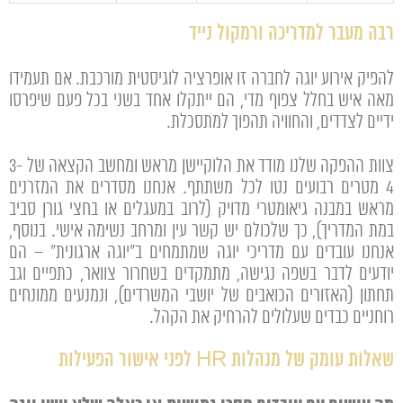
רבה מעבר למדריכה ורמקול נייד
להפיק אירוע יוגה לחברה זו אופרציה לוגיסטית מורכבת. אם תעמידו
מאה איש בחלל צפוף מדי, הם ייתקלו אחד בשני בכל פעם שיפרסו
ידיים לצדדים, והחוויה תהפוך למתסכלת.
צוות ההפקה שלנו מודד את הלוקיישן מראש ומחשב הקצאה של 3-
4 מטרים רבועים נטו לכל משתתף. אנחנו מסדרים את המזרנים
מראש במבנה גיאומטרי מדויק (לרוב במעגלים או בחצי גורן סביב
במת המדריך), כך שלכולם יש קשר עין ומרחב נשימה אישי. בנוסף,
אנחנו עובדים עם מדריכי יוגה שמתמחים ב"יוגה ארגונית" – הם
יודעים לדבר בשפה נגישה, מתמקדים בשחרור צוואר, כתפיים וגב
תחתון (האזורים הכואבים של יושבי המשרדים), ונמנעים ממונחים
רוחניים כבדים שעלולים להרחיק את הקהל.
שאלות עומק של מנהלות HR לפני אישור הפעילות