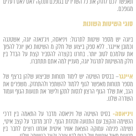
תאפשר לכם לחזק את כל השרירים בגופכם ותנקה לאט לאט רעלים
מגופכם.
סוגי השיטות השונות
ביוגה יש מספר שיטות לתרגול: ויניאסה, ויג’נאנה יוגה, אשטנגה
וכמובן איינגר. ללא ספק ביצוע של חלק מ השיטות כאן יוכל להפוך
את עולמכם לטוב יותר. בחרנו בקצרה להסביר קצת על הבדל בין
חלק מהשיטות לתרגול יוגה, מעניין למה אתם תתחברו.
איינגר
– בבסיס השיטה יש לימוד תנוחות שביצוע שלהן ברצף של
מספר תנוחות מאפשר לגוף ללמוד להשתפר ולהתחזק. משפרים את
הגב, את שלד הגוף הרצון לנסות לתקן ולישר את תנועות הגוף ועמוד
השדרה שלנו.
ויניאסה-
בסיס השיטה של ויניאסה מדבר על התאמה בין דרכי
הנשימה והקצב עם התנועה ותזוזת הגוף. לרוב מדובר על קצב איטי,
נשימה פנימה עמוקה הוצאת אוויר איטית אנחנו רוצים לחבר בין