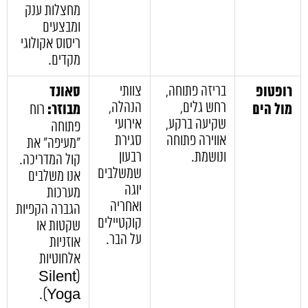
מחצלות ענק
ומבצעים
ריסוס אקולוגי
מקדים.
רופטופ
בריזה פתוחה,
צוותי
סאונד
רחש גלים,
הנהלה,
מול הים
מבוזר:
רוח
שקיעה ברקע,
אירועי
פתוחה
אווירה פתוחה
סגירת
"מעיפה" את
ונושמת.
רבעון
קול המדריכה.
שמשלבים
אנו משלבים
יוגה
מערכות
ואחריה
הגברה הקפיות
קוקטיילים
שקטות או
על הבר.
אוזניות
אלחוטיות
(Silent
Yoga).