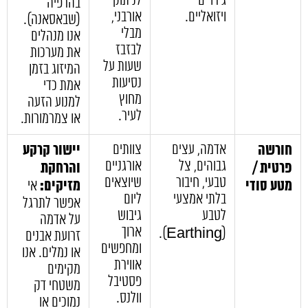
גירויים
לניתוק
בהרפיה
ויזואליים.
אורבני,
(שבאסאנה).
מבלי
אנו מנהלים
לבזבז
את מערכות
שעות על
המיזוג בזמן
נסיעות
אמת כדי
מחוץ
למנוע הזעה
לעיר.
או צמרמורות.
חורשה
אדמה, עצים
צוותים
יישור קרקע
גבוהים, צל
אורגניים
פרטית /
והרחקת
טבעי, חיבור
שיוצאים
מטע סודי
מזיקים:
אי
בלתי אמצעי
ליום
אפשר לתרגל
לטבע
גיבוש
על אדמה
ארוך
(Earthing).
זרועת אבנים
ומחפשים
או נמלים. אנו
אווירת
מקימים
פסטיבל
משטחי דק
וולנס.
נמוכים או