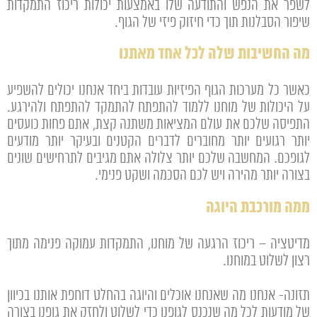
לשפר את הנפש והתודעה שלו באמצעות יכולות ריכוז התמקדות
שיפור הסבלנות תוך כדי חיזוק פיזי של הגוף.
מה החשיבות שלה לכל אחד מאתנו
כאשר כל מערכות הגוף הפיזיות עובדות ביחד אנחנו יכולים להשפיע
על היכולות של מוחנו ללמוד להתפתח להתמקד להתפתח ולהירגע.
התפיסה שלכם את עולם המציאות משתנה קצת, אתם פחות כועסים
יותר רגועים יותר מחוברים לדברים הקטנים ובעיקר יותר מודעים
לגופכם. המחשבה שלכם יותר צלולה אתם מגיבים לתרחישים שונים
בצורה יותר מהירה ויש לכם הסכמה ושקט פנימי.
ממה מורכבת היוגה
מדיטציה – ריכוז הרגעה של מוחנו, התמקדות עמוקה פנימה מתוך
רצון לשלוט במוחנו.
תזונה- אנחנו מה שאנחנו אוכלים והיוגה בהחלט דוחפת אותנו בכיוון
של מודעות לכל מה שנכנס לגופנו כדי לשלוט ולחזק את גופנו בצורה