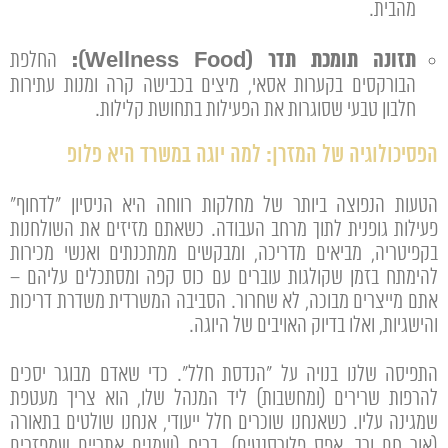
מהבית.
תזונה תומכת תדר (Wellness Food):
החלפת
הבורקסים בקערות אסאי, מיצים בכבישה קרה ומנות עתירות
חלבון טבעי שסוגרות את הפעילות בתחושת קלילות.
הפסיכולוגיה של המזרן: למה יוגה במשרד היא פלופ
הטעות הנפוצה ביותר של מחלקות רווחה היא הניסיון "לדחוף"
פעילות גופנית לתוך מרחב העבודה. כשאתם מזיזים את השולחנות
בקפיטריה, מביאים מדריכה, ומבקשים ממתכנתים ואנשי מכירות
להימתח בזמן שקולגות עוברים עם כוס קפה ומסתכלים עליהם –
אתם מייצרים מבוכה, לא שחרור. הסביבה המשרדית משדרת דריכות
והישגיות, ואלו בדיוק האויבים של היוגה.
התפיסה שלנו בנויה על "הנדסת חלל". כדי שאדם מבוגר יסכים
להרפות שרירים (ומחשבות) ליד המנהל שלו, הוא צריך מעטפת
שמגינה עליו. כשאנחנו שוכרים חלל ייעודי, אנחנו שולטים בתאורה
(אור חם ורך, אפס פלורסנטים), בריח (שמנים אתריים שמפזרים