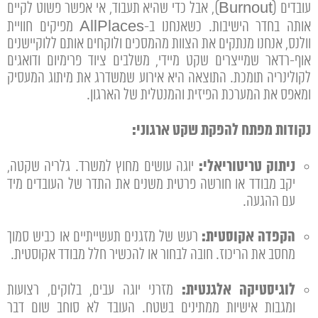
עובדים (Burnout), אבל כדי שהיא תעבוד, אי אפשר פשוט לקיים
אותה בחדר הישיבות. כשאנחנו ב-AllPlaces מפיקים חוויית
וולנס, אנחנו מנתקים את הצוות מהמסכים ולוקחים אותם ללוקיישנים
אוף-רדאר שמייצרים שקט מיידי, משלבים ציוד פרימיום ודואגים
לקולינריה תומכת. התוצאה היא אירוע שמשדרג את מיתוג המעסיק
ומאפס את המערכת הפיזית והמנטלית של הארגון.
נקודות מפתח להפקת שקט ארגוני:
ניתוק טריטוריאלי:
יוגה עושים מחוץ למשרד. גלריה שקטה,
יקב מבודד או חורשה פרטית משנים את התדר של העובדים מיד
עם ההגעה.
הקפדה אקוסטית:
רעש של מזגנים תעשייתיים או כביש סמוך
מחסב את הריכוז. חובה לבחור או להכשיר חלל מבודד אקוסטית.
לוגיסטיקה אלגנטית:
מזרני יוגה עבים, בלוקים, רצועות
ומגבות אישיות ממתינים בשטח. העובד לא סוחב שום דבר