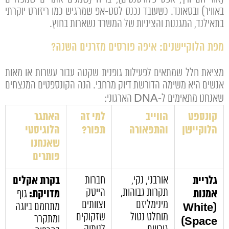
באוויר) ובסאונד. כשעובד נכנס לסט-אפ שמרגיש כמו ריזורט יוקרתי
בתאילנד, המגננות והציניות של המשרד נשארות בחוץ.
מפת הלוקיישנים: איפה פורסים מזרנים השנה?
מציאת חלל שמתאים לפעילות גופנית שקטה עבור עשרות או מאות
אנשים היא משימה הדורשת דיוק מרחבי. הנה הקונספטים המנצחים
שאנחנו מתאימים ל-DNA הארגוני:
קונספט
הווייב
למי זה
האתגר
הלוקיישן
והתפאורה
תפור?
הלוגיסטי
שאנחנו
פותרים
גלריית
אורבני, נקי,
חברות
בקרת אקלים
תקרות גבוהות,
הייטק
אמנות
מדויקת:
גוף
מינימליזם
וצוותים
מתחמם ביוגה
(White
מוחלט נטול
שזקוקים
ומתקרר
Space)