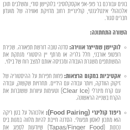
בונים עבורכם בר פופ-אפ אקסקלוסיבי בלוקיישן סודי, ומשלבים תוכן
אלכוהולי אינטליגנטי, קולינריית רחוב מדויקת ואווירה של מועדון
חברים סגור.
השורה התחתונה:
לוקיישן שמייצר אווירה:
סדנה טובה דורשת תפאורה. שכירת
רופטופ אורבני, חלל גלריה או מרתף יין היסטורי מנתקת את
המשתתפים משגרת העבודה ומכניסה אותם למצב רוח של בילוי.
אקטיביות במקום הרצאות:
פחות חפירות על ההיסטוריה של
זיקוק הוודקה, ויותר עבודה עם הידיים. תחרויות שקשוק, עבודה
עם קרח מינרלי (Clear Ice) וטעימות עיוורות ששוברות את
הקרח בשנייה הראשונה.
ריפוד קולינרי (Food Pairing):
אלכוהול על בטן ריקה
הוא מתכון לאסון תפעולי. הסדנה חייבת להיות מלווה במנות ביס
נכונות (Tapas/Finger Food) שיודעות לספוג את