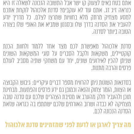
אתם בטח באים לצעוק קו ישר אבל התשובה הנכונה לשאלה זו היא
כנראה זיג זג. אתם עוד לא עוקבים? סדנת אלכוהול לוקחת אתכם
למסע מצחיק מרתק מלא בחוויות שתרצו לצלם. כל מדריך יודע
להעביר את הסדנה בדרך שלו ובסגנון שמביא את האופי שלו בצורה
הטובה ביותר לסדנה.
סדנת אלכוהול מאפשרת לכם מצד אחד ללמוד ולחוות הכנת
קוקטיילים, משקאות ולקבל הסברים על סוגי המשקאות השונים
שניתן להכין לאירועים שונים, יחד עם משחקי שתיה מסביב לעולם
פרסים והרבה מתנות.
בסדנאות השונות ניתן להרוויח מספר דברים עיקריים: גיבוש הקבוצה
או הצוות, הומר צחוק והנאה וכמובן גם ידע פרסים והפתעות. מבחינת
תוכן ולהעביר חלק מהערב או מסיבת הצהרים שלכם עם סדנה טובה
מצחיקה לא כבדה ושרוב האורחים שלכם ישתתפו בה כנראה שזאת
הסדנה הנכונה לכם.
מה צריך לארגן או לדעת לפני שמזמינים סדנת אלכוהול