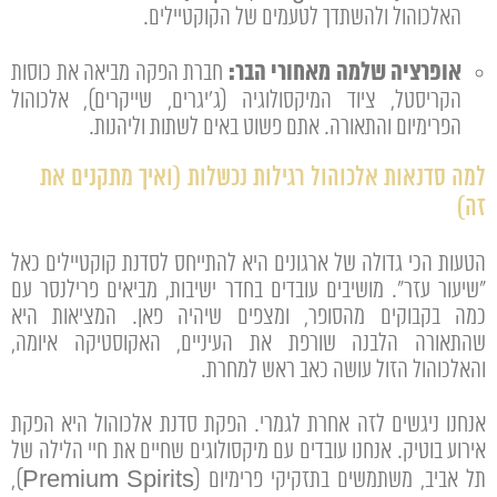
האלכוהול ולהשתדך לטעמים של הקוקטיילים.
אופרציה שלמה מאחורי הבר:
חברת הפקה מביאה את כוסות
הקריסטל, ציוד המיקסולוגיה (ג'יגרים, שייקרים), אלכוהול
הפרימיום והתאורה. אתם פשוט באים לשתות וליהנות.
למה סדנאות אלכוהול רגילות נכשלות (ואיך מתקנים את
זה)
הטעות הכי גדולה של ארגונים היא להתייחס לסדנת קוקטיילים כאל
"שיעור עזר". מושיבים עובדים בחדר ישיבות, מביאים פרילנסר עם
כמה בקבוקים מהסופר, ומצפים שיהיה פאן. המציאות היא
שהתאורה הלבנה שורפת את העיניים, האקוסטיקה איומה,
והאלכוהול הזול עושה כאב ראש למחרת.
אנחנו ניגשים לזה אחרת לגמרי. הפקת סדנת אלכוהול היא הפקת
אירוע בוטיק. אנחנו עובדים עם מיקסולוגים שחיים את חיי הלילה של
תל אביב, משתמשים בתזקיקי פרימיום (Premium Spirits),