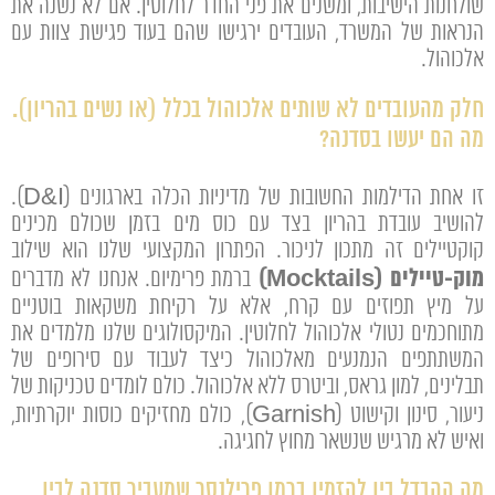
שולחנות הישיבות, ומשנים את פני החדר לחלוטין. אם לא נשנה את
הנראות של המשרד, העובדים ירגישו שהם בעוד פגישת צוות עם
אלכוהול.
חלק מהעובדים לא שותים אלכוהול בכלל (או נשים בהריון).
מה הם יעשו בסדנה?
זו אחת הדילמות החשובות של מדיניות הכלה בארגונים (D&I).
להושיב עובדת בהריון בצד עם כוס מים בזמן שכולם מכינים
קוקטיילים זה מתכון לניכור. הפתרון המקצועי שלנו הוא שילוב
מוק-טיילים (Mocktails)
ברמת פרימיום. אנחנו לא מדברים
על מיץ תפוזים עם קרח, אלא על רקיחת משקאות בוטניים
מתוחכמים נטולי אלכוהול לחלוטין. המיקסולוגים שלנו מלמדים את
המשתתפים הנמנעים מאלכוהול כיצד לעבוד עם סירופים של
תבלינים, למון גראס, וביטרס ללא אלכוהול. כולם לומדים טכניקות של
ניעור, סינון וקישוט (Garnish), כולם מחזיקים כוסות יוקרתיות,
ואיש לא מרגיש שנשאר מחוץ לחגיגה.
מה ההבדל בין להזמין ברמן פרילנסר שמעביר סדנה לבין