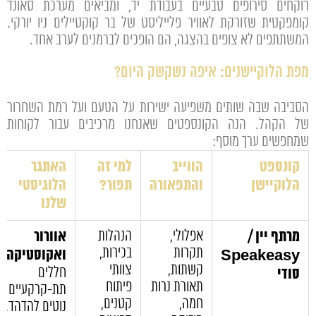
רוקחים סירופים טבעיים בעבודת יד, ומביאים מערכת סאונד
קומפקטית שזורקת לאוויר פלייליסט של בר קוקטיילים ניו יורקי.
המשתתפים לא צופים בהצגה, הם הופכים לברמנים לערב אחד.
מפת הלוקיישנים: איפה נשקשק היום?
הסביבה שבה שותים משפיעה ישירות על הטעם ועל רמת השחרור
של הקהל. הנה הקונספטים שאנחנו מרכיבים עבור לקוחות
שמחפשים ערך מוסף:
קונספט
הווייב
למי זה
האתגר
הלוקיישן
והתפאורה
תפור?
הלוגיסטי
שלנו
מרתף יין /
אפלולי,
הנהלות
אוורור
תקרות
בכירות,
ואקוסטיקה:
Speakeasy
קשתות,
צוותי
חללים
סודי
תאורת נרות
פיתוח
תת-קרקעיים
חמה,
קטנים,
נוטים להדהד.