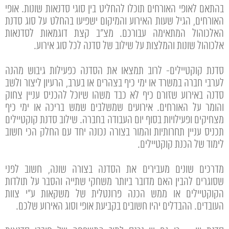
בהתאם לאופי האורחים תוכלו להחליט בין סוגי סדנאות שונות. אופי
האורחים, הגיל שעות האירוע והמיקום ישפיעו בהחלט על סוג סדנת
האלכוהול המתאימה עבורכם. מצ"ב קצת דוגמאות לסדנאות
אלכוהול שונות והמלצות על שילוב של סדנה לכל סוג אירוע.
סדנת קוקטיילים- לרוב תמצאו את הסדנה כפעילות גיבוש מהנה
לערבי חברה במשרד או ימי כיף בצהרים או בערב, הרעיון ליצור ולשב
סדנה באירוע שזורם כיף לא כבד משהו שיוכל להכניס עניין צחוק
והומר על האורחים. אירועים שמשלבים שמש בריכה או ימי כיף
מצחיקים ופעילויות בסוף יום העבודה בחברה. שילוב סדנת קוקטיילים
תכניס עניין תחרותיות והמור בצורה נכונה יחד עם החלק הכי חשוב
לימוד של הכנת קוקטיילים.
מדרכים שונים מעבירים את הסדנה בצורה שונה, חשוב לפני
שסוגרים להבין האם מדובר ביותר משחקי שתייה והסבר על תולדות
הקוקטיילים או ממש הכנה פרונטלית של משקאות ע"י צוות
העובדים. ההבדלים יהיו חשובים בקביעת אופי וסוג האירוע שלכם.