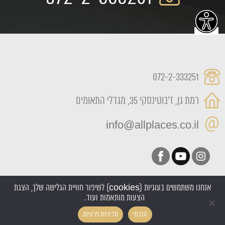
072-2-333251
רמת גן, ז'בוטינסקי 35, מגדלי התאומים
info@allplaces.co.il
אנחנו משתמשים בעוגיות (cookies) לשיפור חוויית הגלישה שלך, הצגת
הצעות מותאמות ועוד.
כל הזכויות שמורות All Places 2022
הבנתי
מדיניות פרטיות