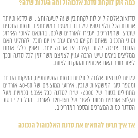
כמה זמן לוקחת סדנת אלכוהול ומה העלות שלה?
סדנאות אלכוהול יכולות לקחת בין שעה לשעה וחצי. יש סדנאות יותר
ארוכות הכל תלוי בסופו של דבר במספר המשתתפים וכמות התכנים
שתרצו שהמדריכים יעבירו לאורחים שלכם. בהתאם לאופי האירוע
וסוגי התכנים שאתם תקיימו באותו ערב או יום תוכלו להחליט האם
הסדנה צריכה להיות קצרה או ארוכה יותר. באופן כללי אנחנו
ממליצים בימים שיש הרבה עניין לצמצם משך זמן לכל סדנה ובכך
ליצור חוויה מאוד איכותית וממוקדת לצוות.
עלויות לסדנאות אלכוהול תלויות בכמות המשתתפים, המיקום הנבחר
ומספר סוגי המשקאות שנכין. אירועי ממוצעים של 40-50 אורחים
מתחילים בטווח של 6000+ ש"ח לסדנה ככל אצבע בכמויות מעל
40\50 אורחים תכוונו לאזור של 120-150 לאורח. הכל תלוי בסוג
הסדנה כמות המצרכים ומספר המדריכים.
אז איך תדעו להתאים את סדנת האלכוהול הנכונה