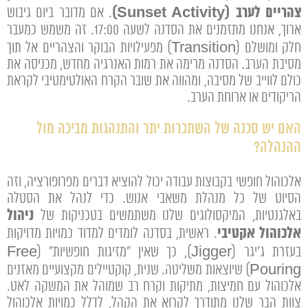
צהריים לערב (Sunset Activity)
. אם מדובר ביום גיבוש
ארוך, אנחנו מתזמנים את הסדנה לשעה 17:00. זה משמש כמעבר
חלק ומושלם (Transition) מפעילויות הבוקר והצהריים אל תוך
מסיבת הערב. הסדנה מרימה את רמות האנרגיה מחדש, מכניסה את
כולם לווייב של מסיבה, ומהווה את שובר הקרח האולטימטיבי לקראת
הריקודים או ארוחת הערב.
האם יש סכנה של השתכרות יתר והתנהגות מביכה מול
ההנהלה?
אלכוהול חופשי בקבוצות עבודה יכול להוציא דברים מפרופורציה, וזה
הסיוט של כל מנהלת משאבי אנוש. כדי לנהל את הסטלה
ניהול
באלגנטיות, המיקסולוגים שלנו משתמשים בטכניקות של
אלכוהול אקטיבי
. ראשית, בסדנה לומדים למדוד כמויות מדויקות
בעזרת ג'יגר (Jigger), כך שאין "מזיגות חופשיות" (Free
Pouring) שיוצאות משליטה. שנית, קוקטיילים מקצועיים מאזנים
אלכוהול עם חמיצות, מתיקות וקרח רב שמוהל את המשקה לאט.
צוות הבר שלנו מתודרך לקרוא את הקהל, לדלל כמויות אלכוהול