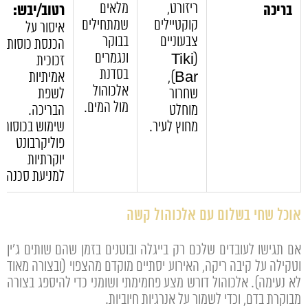
ריזורט,
מלאים
בריכה
רטוב/יבש:
קוקטיילים
שמתחילים
איסור על
צבעוניים
בבוקר
הכנסת כוסות
ונגמרים
(Tiki
זכוכית
בסדנת
Bar),
אמיתיות
אלכוהול
שחרור
לשפת
מול המים.
מוחלט
הבריכה.
מחוץ לעיר.
שימוש בכוסות
פוליקרבונט
יוקרתיות
למניעת סכנה.
אוכל שחי בשלום עם אלכוהול קשה
אם תגישו לעובדים שלכם רק בייגלה ובוטנים בזמן שהם שותים ג'ין
וטקילה על קיבה ריקה, האירוע יסתיים מוקדם מהצפוי (ובצורה מאוד
לא נעימה). אלכוהול דורש מצע פחמימתי ושומני כדי להיספג בצורה
מבוקרת בדם, וכדי לשמור על אנרגיות חיוביות.