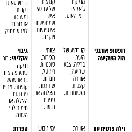
מוזיקת
קבוצות
נדרש סאונד
ג'אז או
של עד 40
נקודתי
דיפ-האוס.
איש
ומערכות
שמחפשות
אוורור כדי
אינטימיות
למנוע מחנק.
ויוקרה.
רופטופ אורבני
קו רקיע של
צוותי
גיבוי
העיר,
מכירות,
מול השקיעה
אקלימי:
רוח
בריזה, צבעי
סוכנויות
חזקה
שקיעה,
דיגיטל,
שמעיפה ציוד
אווירה
חברות
בר או שמש
קצבית
שחוגגות
קופחת. מחייב
ומשוחררת.
הצלחה או
פתרונות
סגירת
הצללה או
רבעון.
חימום לפי
העונה.
וילה פרטית עם
אווירת
ימי גיבוש
הפרדת