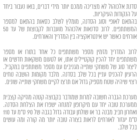
סדנת אלכוהול לא מצריכה ממכם יותר מידי דברים, בואו נעבור ביחד
על הנקודות העיקריות.
בהתאם לאופי וסוג הסדנה, מומלץ לשלב כסאות בהתאם למספר
המשתתפים. לרוב סדנאות אלכוהול מועברות לקבוצות של עד 50
אורחים כאשר יש אינטראקציה בין המדריך והאורחים.
לרוב המדריך מזמין מספר משתתפים כל אחד בתורו או מספר
משתתפים יחד להכין קוקטיילים אתו, או לטעום משקאות חדשים או
ליצור סוג של משחקי שתייה מגניבים עם מספר משתתפים במקביל.
הרעיון להכניס עניין בכל שלב בסדנה. מלבד מקומות הושבה נוחים
רצוי שיהיה שטח מספיק גדול אם תרצו לקיים משחקי שתייה שונים.
מערכת הגברה חשובה למרות שמודבר בקבוצה קטנה מוזיקה קצבית
ממערכת טובה יחד עם מיקרופון למנחה ישפרו את הצלחת הסדנה.
ואחרון חביב מבנה בר או שולחן עבודה גדול בגבה של 90 ס"מ עד 110
ס"מ יעזור לאורחים לראות בצורה טובה יותר מה קורה ומה עושים
בכל שלב.