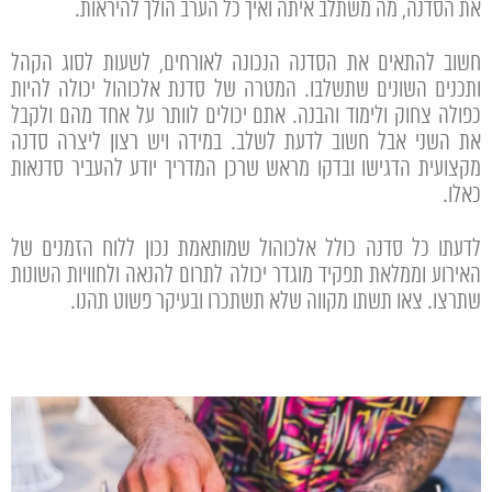
את הסדנה, מה משתלב איתה ואיך כל הערב הולך להיראות.
חשוב להתאים את הסדנה הנכונה לאורחים, לשעות לסוג הקהל
ותכנים השונים שתשלבו. המטרה של סדנת אלכוהול יכולה להיות
כפולה צחוק ולימוד והבנה. אתם יכולים לוותר על אחד מהם ולקבל
את השני אבל חשוב לדעת לשלב. במידה ויש רצון ליצרה סדנה
מקצועית הדגישו ובדקו מראש שרכן המדריך יודע להעביר סדנאות
כאלו.
לדעתו כל סדנה כולל אלכוהול שמותאמת נכון ללוח הזמנים של
האירוע וממלאת תפקיד מוגדר יכולה לתרום להנאה ולחוויות השונות
שתרצו. צאו תשתו מקווה שלא תשתכרו ובעיקר פשוט תהנו.