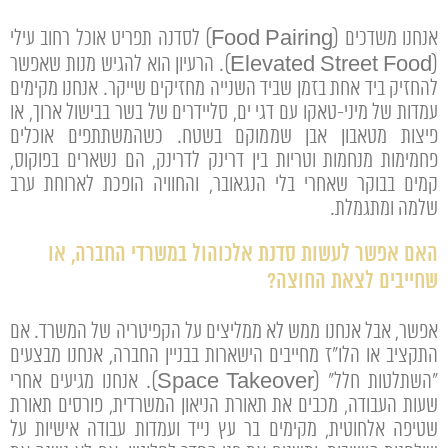
אנחנו משדכים (Food Pairing) לסדנה תפריט אוכל רחוב עילי
(Elevated Street Food). הרעיון הוא להגיש מנות שאפשר
להחזיק ביד אחת בזמן שביד השנייה מחזיקים שייקר. אנחנו מקימים
עמדות של מיני-טאקו עם דגי ים, סליידרים של בשר בבישול ארוך, או
פיצות מטאבון אבן שממוקם בשטח. כשהמשתתפים אוכלים
פחמימות מנחמות וטריות בין דרינק לדרינק, הם נשארים בפוקוס,
קמים בבוקר שאחרי בלי הנגאובר, והחוויה הופכת לארוחת ערב
שלמה ומתגמלת.
האם אפשר לעשות סדנת אלכוהול במשרדי החברה, או
שחייבים לצאת החוצה?
אפשר, אבל אנחנו ממש לא ממליצים על הקפיטריה של המשרד. אם
התקציב או הלו"ז מחייבים הישארות בבניין החברה, אנחנו מבצעים
"השתלטות חלל" (Space Takeover). אנחנו מגיעים אחרי
שעות העבודה, מכבים את תאורת הניאון המשרדית, פורסים תאורת
שטיפה אלחוטית, מקימים בר עץ נייד ועמדות עבודה אישיות על