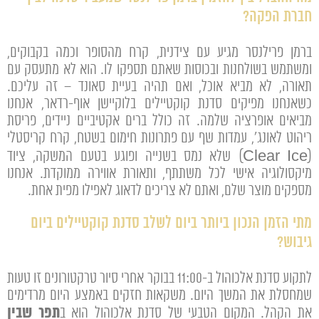
חברת הפקה?
ברמן פרילנסר מגיע עם צידנית, קרח מהסופר וכמה בקבוקים,
ומשתמש בשולחנות ובכוסות שאתם תספקו לו. הוא לא מתעסק עם
תאורה, לא מביא אוכל, ואם תהיה בעיית סאונד – זה עליכם.
כשאנחנו מפיקים סדנת קוקטיילים בלוקיישן אוף-רדאר, אנחנו
מביאים אופרציה שלמה. זה כולל ברים אקטיביים ניידים, פריסת
ריהוט לאונג', עמדות שף עם פתרונות חימום בשטח, קרח קריסטלי
(Clear Ice) שלא נמס בשנייה ופוגע בטעם המשקה, ציוד
מיקסולוגיה אישי לכל משתתף, ותאורת אווירה ממוקדת. אנחנו
מספקים מוצר שלם, ואתם לא צריכים לדאוג לאפילו מפית אחת.
מתי הזמן הנכון ביותר ביום לשלב סדנת קוקטיילים ביום
גיבוש?
לתקוע סדנת אלכוהול ב-11:00 בבוקר אחרי סיור טרקטורונים זו טעות
שמחסלת את המשך היום. משקאות חזקים באמצע היום מרדימים
תפר שבין
את הקהל. המקום הטבעי של סדנת אלכוהול הוא ב