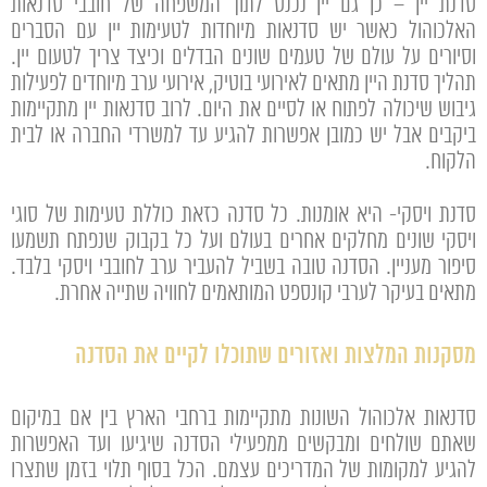
סדנת יין – כן גם יין נכנס לתוך המשפחה של חובבי סדנאות
האלכוהול כאשר יש סדנאות מיוחדות לטעימות יין עם הסברים
וסיורים על עולם של טעמים שונים הבדלים וכיצד צריך לטעום יין.
תהליך סדנת היין מתאים לאירועי בוטיק, אירועי ערב מיוחדים לפעילות
גיבוש שיכולה לפתוח או לסיים את היום. לרוב סדנאות יין מתקיימות
ביקבים אבל יש כמובן אפשרות להגיע עד למשרדי החברה או לבית
הלקוח.
סדנת ויסקי- היא אומנות. כל סדנה כזאת כוללת טעימות של סוגי
ויסקי שונים מחלקים אחרים בעולם ועל כל בקבוק שנפתח תשמעו
סיפור מעניין. הסדנה טובה בשביל להעביר ערב לחובבי ויסקי בלבד.
מתאים בעיקר לערבי קונספט המותאמים לחוויה שתייה אחרת.
מסקנות המלצות ואזורים שתוכלו לקיים את הסדנה
סדנאות אלכוהול השונות מתקיימות ברחבי הארץ בין אם במיקום
שאתם שולחים ומבקשים ממפעילי הסדנה שיגיעו ועד האפשרות
להגיע למקומות של המדריכים עצמם. הכל בסוף תלוי בזמן שתצרו