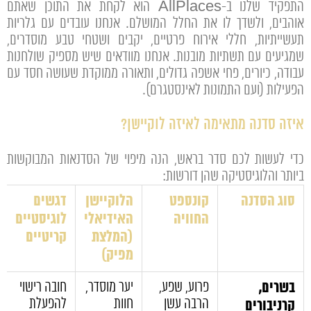
התפקיד שלנו ב-AllPlaces הוא לקחת את התוכן שאתם
אוהבים, ולשדך לו את החלל המושלם. אנחנו עובדים עם גלריות
תעשייתיות, חללי אירוח פרטיים, יקבים ושטחי טבע מוסדרים,
שמגיעים עם תשתיות מובנות. אנחנו מוודאים שיש מספיק שולחנות
עבודה, כיורים, פחי אשפה גדולים, ותאורה ממוקדת שעושה חסד עם
הפעילות (ועם התמונות לאינסטגרם).
איזה סדנה מתאימה לאיזה לוקיישן?
כדי לעשות לכם סדר בראש, הנה מיפוי של הסדנאות המבוקשות
ביותר והלוגיסטיקה שהן דורשות:
סוג הסדנה
קונספט
הלוקיישן
דגשים
החוויה
האידיאלי
לוגיסטיים
(המלצת
קריטיים
מפיק)
בשרים,
פרוע, שפע,
יער מוסדר,
חובה רישוי
הרבה עשן
חוות
להפעלת
קרניבורים