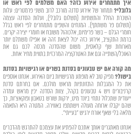
איך מתמחרים אירוע כזה? האם משלמים לפי ראש או
גלובלי?
תמחור של אירוע סדנה מורכב לרוב משני פרמטרים: עלות
השכרת החלל והתשתיות (תשלום גלובלי), ועלות הסדנה עצמה
(תשלום פר משתתף). המנחים והשפים מתמחרים לפי ראש בגלל
חומרי הגלם – בשר פרימיום, אלכוהול משובח או חומרי יצירה יקרים.
ברמת התקציב, אירוע כזה יכול לצאת זהה או אפילו משתלם יותר
מארוחת שף קלאסית, משום שהסדנה מכסה לכם גם את
האוכל/השתייה וגם את האטרקציה המרכזית בתווית מחיר אחת.
מה קורה אם יש טבעונים בסדנת בשרים או רגישויות בסדנת
בישול?
מפיק טוב לא מופתע מרגישויות ביום האירוע. אנחנו אוספים
את כל המגבלות התזונתיות מראש מולכם. אם בחרתם סדנת
קרניבורים ויש 4 טבעונים בקהל, צוות הסדנה יכין מראש עמדה
ייעודית שתכלול נתחי ביונד מיט, ירקות שורש בטאבון ופוקאצ'ות, כך
שהם יקבלו ארוחה מעולה וישתתפו באווירה. המטרה היא התאמה
מלאה בלי שאף אורח ירגיש "בעייתי".
אנחנו מאתגרים אותך אתכם להפתיע את עצמכם להתרגש מהדברים