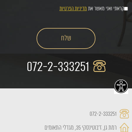
קראתי ואני מאשר את
מדיניות הפרטיות
072-2-333251
072-2-333251
רמת גן, ז'בוטינסקי 35, מגדלי התאומים