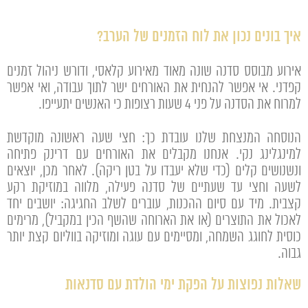
איך בונים נכון את לוח הזמנים של הערב?
אירוע מבוסס סדנה שונה מאוד מאירוע קלאסי, ודורש ניהול זמנים
קפדני. אי אפשר להנחית את האורחים ישר לתוך עבודה, ואי אפשר
למרוח את הסדנה על פני 4 שעות רצופות כי האנשים יתעייפו.
הנוסחה המנצחת שלנו עובדת כך: חצי שעה ראשונה מוקדשת
למינגלינג נקי. אנחנו מקבלים את האורחים עם דרינק פתיחה
ונשנושים קלים (כדי שלא יעבדו על בטן ריקה). לאחר מכן, יוצאים
לשעה וחצי עד שעתיים של סדנה פעילה, מלווה במוזיקת רקע
קצבית. מיד עם סיום ההכנות, עוברים לשלב החגיגה: יושבים יחד
לאכול את התוצרים (או את הארוחה שהשף הכין במקביל), מרימים
כוסית לחוגג השמחה, ומסיימים עם עוגה ומוזיקה בווליום קצת יותר
גבוה.
שאלות נפוצות על הפקת ימי הולדת עם סדנאות