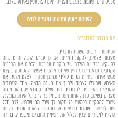
מכניס סדנה שתפתיע תגבש תצחיק ותיתן קצת עניין באירוע שלכם.
לשיחת ייעוץ ופרטים נוספים לחצו
יום הולדת למבוגרים
הפתעות, ריגושים, משפחה וחברים.
מצגות, צלמים, להקות וזמרים. אז כן עברנו הרבה והיום שווה
להשקיע בכל יום הולדת של היקרים עבורכם. הזמינו את החברים
הקרובים תדאגו לכוס היין שאתם אוהבים אפשר להסתפק בקצת
מגשי אירוח ובחירת מקום סולידי וכמובן תפקידו לצלם ולתעד את
האירוע שתוכלו לצחוק ולחייך את השנה הבאה. אחד הטרנדים
המובילים באירועים למבוגרים הינו שילוב סטנדאפיסט או מנחה
מצחיק בשילוב סדנה אחת מעניינת. מדובר לרוב על אירוע מתגלגל
שיוכל להתקיים בכמעט כל מקום כך שכל מה שדרוש לכם חלל
שתוכלו לשכור שולחנות כסאות מערכת הגברה ואתם מוכנים. כל יום
הולדת למבוגרים צריך לכלול את רשימת החברים ומשפחה, בחירה