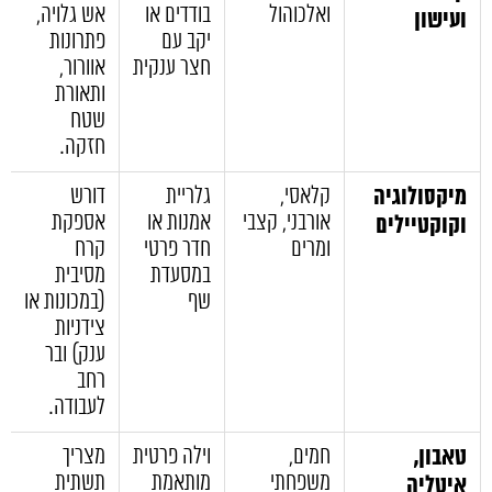
ואלכוהול
בודדים או
אש גלויה,
ועישון
יקב עם
פתרונות
חצר ענקית
אוורור,
ותאורת
שטח
חזקה.
מיקסולוגיה
קלאסי,
גלריית
דורש
אורבני, קצבי
אמנות או
אספקת
וקוקטיילים
ומרים
חדר פרטי
קרח
במסעדת
מסיבית
שף
(במכונות או
צידניות
ענק) ובר
רחב
לעבודה.
טאבון,
חמים,
וילה פרטית
מצריך
משפחתי
מותאמת
תשתית
איטליה