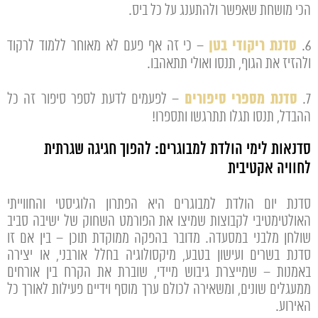
הכי מושחת שאפשר ולהתענג על כל ביס.
סדנת ריקודי בטן
6.
– כי זה אף פעם לא מאוחר ללמוד לרקוד
ולהזיז את הגוף, תנסו ואולי תתאהבו.
סדנת מספרי סיפורים
7.
– לפעמים לדעת לספר סיפור זה כל
ההבדל, תנסו תגלו תתרגשו ותספרו!
סדנאות לימי הולדת למבוגרים: להפוך חגיגה שגרתית
לחוויה אקטיבית
סדנת יום הולדת למבוגרים היא הפתרון הלוגיסטי והחווייתי
האולטימטיבי לקבוצות שמיצו את הפורמט השחוק של ישיבה סביב
שולחן מלבני במסעדה. מדובר בהפקה ממוקדת תוכן – בין אם זו
סדנת בשרים ועישון בטבע, מיקסולוגיה בחלל אורבני, או יצירה
באמנות – שמייצרת גיבוש מיידי, שוברת את הקרח בין אורחים
ממעגלים שונים, ומשאירה לכולם ערך מוסף וידיים פעילות לאורך כל
האירוע.