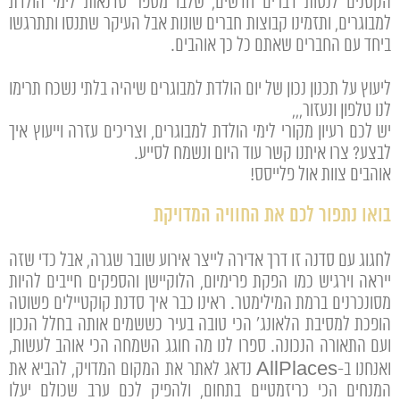
הקטנים לנסות דברים חדשים, שלבו מספר סדנאות לימי הולדת
למבוגרים, ותזמינו קבוצות חברים שונות אבל העיקר שתנסו ותתרגשו
ביחד עם החברים שאתם כל כך אוהבים.
ליעוץ על תכנון נכון של יום הולדת למבוגרים שיהיה בלתי נשכח תרימו
לנו טלפון ונעזור,,,
יש לכם רעיון מקורי לימי הולדת למבוגרים, וצריכים עזרה וייעוץ איך
לבצע? צרו איתנו קשר עוד היום ונשמח לסייע.
אוהבים צוות אול פלייסס!
בואו נתפור לכם את החוויה המדויקת
לחגוג עם סדנה זו דרך אדירה לייצר אירוע שובר שגרה, אבל כדי שזה
ייראה וירגיש כמו הפקת פרימיום, הלוקיישן והספקים חייבים להיות
מסונכרנים ברמת המילימטר. ראינו כבר איך סדנת קוקטיילים פשוטה
הופכת למסיבת הלאונג' הכי טובה בעיר כששמים אותה בחלל הנכון
ועם התאורה הנכונה. ספרו לנו מה חוגג השמחה הכי אוהב לעשות,
ואנחנו ב-AllPlaces נדאג לאתר את המקום המדויק, להביא את
המנחים הכי כריזמטיים בתחום, ולהפיק לכם ערב שכולם יעלו