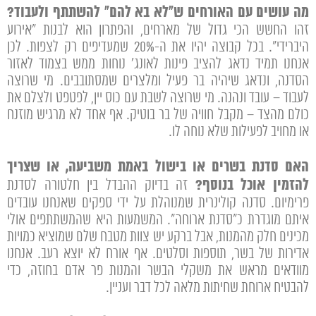
מה עושים עם האורחים ש"לא בא להם" להשתתף ולעבוד?
זהו החשש הכי גדול של מארחים, והפתרון הוא לבנות "אירוע
היברידי". בכל קבוצה יהיו את ה-20% שמעדיפים רק לצפות. לכן
אנחנו תמיד נדאג להציב פינות לאונג' נוחות ממש בצמוד לאזור
הסדנה, ונדאג שיהיה בר פעיל ומלצרים שמסתובבים. מי שרוצה
לעבוד – עובד ונהנה. מי שרוצה לשבת עם כוס יין, לפטפט ולצלם את
כולם מהצד – מקבל חוויה של בר בוטיק. אף אחד לא מרגיש מוזנח
או מחויב לפעילות שלא נוחה לו.
האם סדנת בשרים או בישול באמת משביעה, או שצריך
להזמין אוכל בנוסף?
זה בדיוק ההבדל בין חלטורה לסדנת
פרימיום. סדנה קולינרית שמנוהלת על ידי ספקים שאנחנו עובדים
איתם מוגדרת כ"סדנת ארוחה". המשמעות היא שהמשתתפים אולי
מכינים חלק מהמנות, אבל ברקע יש צוות מטבח שלם שמוציא כמויות
אדירות של בשר, תוספות וסלטים. אף אורח לא יוצא רעב. אנחנו
מוודאים מראש את משקלי הבשר והמנות פר אדם בחוזה, כדי
להבטיח ארוחת שחיתות מלאה לכל דבר ועניין.