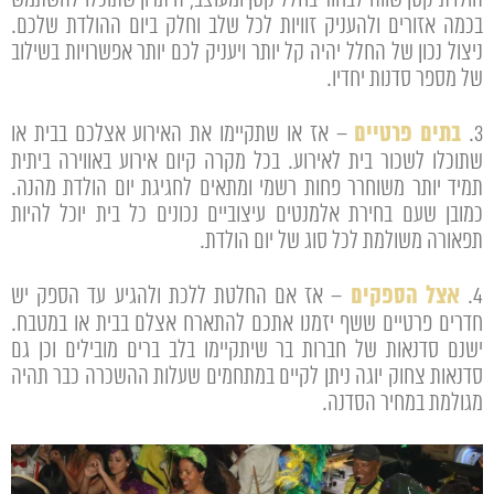
הולדת קטן שווה לבחור בחלל קטן ומעוצב, היתרון שתוכלו להשתמש
בכמה אזורים ולהעניק זוויות לכל שלב וחלק ביום ההולדת שלכם.
ניצול נכון של החלל יהיה קל יותר ויעניק לכם יותר אפשרויות בשילוב
של מספר סדנות יחדיו.
בתים פרטיים
3.
– אז או שתקיימו את האירוע אצלכם בבית או
שתוכלו לשכור בית לאירוע. בכל מקרה קיום אירוע באווירה ביתית
תמיד יותר משוחרר פחות רשמי ומתאים לחגיגת יום הולדת מהנה.
כמובן שעם בחירת אלמנטים עיצוביים נכונים כל בית יוכל להיות
תפאורה משולמת לכל סוג של יום הולדת.
אצל הספקים
4.
– אז אם החלטת ללכת ולהגיע עד הספק יש
חדרים פרטיים ששף יזמנו אתכם להתארח אצלם בבית או במטבח.
ישנם סדנאות של חברות בר שיתקיימו בלב ברים מובילים וכן גם
סדנאות צחוק יוגה ניתן לקיים במתחמים שעלות ההשכרה כבר תהיה
מגולמת במחיר הסדנה.