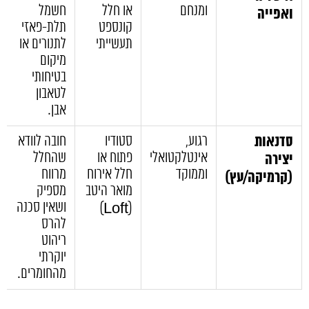
ומנחם
או חלל
חשמל
ואפייה
קונספט
תלת-פאזי
תעשייתי
לתנורים או
מיקום
בטיחותי
לטאבון
אבן.
סדנאות
רגוע,
סטודיו
חובה לוודא
אינטלקטואלי
פתוח או
שהחלל
יצירה
וממוקד
חלל אירוח
מרווח
(קרמיקה/עץ)
מואר היטב
מספיק
ושאין סכנה
(Loft)
להרס
ריהוט
יוקרתי
מהחומרים.