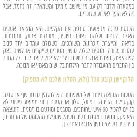
במסעדה ולדבר רק עם מי שיושב מימינך ומשמאלך, זה נחמד, אבל
זה לא הופך לאירוע שזוכרים.
הכנסת סדנה מקצועית טורפת את הקלפים. היא מוציאה אנשים
מאזור הנוחות שלהם בצורה חיובית, מעוררת צחוק, תחרותיות
בריאה, ומייצרת זיכרונות משותפים. כשכולם עומדים יחד סביב
עמדות עבודה, מנסים לגלגל סושי, מנערים שייקרים או לשים בצק
לפוקאצ'ה, נוצרת אנרגיה ששום דיג'יי לא יכול לייצר לבד. זה מחבר
בין החברים מהעבודה לחברי הילדות בלי שום מאמץ או מבוכה.
הלוקיישן קובע הכל (ולא, הסלון שלכם לא מספיק)
הטעות הנפוצה ביותר של משפחות היא להזמין סדנת שף או סדנת
קוקטיילים הביתה. בפועל, סלון או מטבח ביתי ממוצע פשוט לא
בנויים להכיל 30 איש שחותכים, מטגנים ומוזגים בו זמנית. התוצאה
היא פקק תנועה במטבח, רשת חשמל שנופלת מהעומס של התנורים,
ובית שדורש ימי ניקיון ארוכים אחר כך.