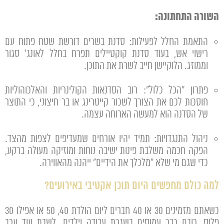
השורה התחתונה:
התאמת החלל לפעילות: סדנת בשרים דורשת שטח פתוח עם
רישוי אש, בעוד סדנת קוקטיילים תפרח בחלל לאונג' סגור
וממוזג. הלוקיישן חייב לשרת את התוכן.
פתרון "הכל כלול": רוב הסדנאות הקולינריות והאלכוהוליות
חוסכות לכם את הצורך לשכור קייטרינג או בר חיצוני, כי התוצר
של הסדנה הוא למעשה הארוחה עצמה.
ניהול התנגדויות: תמיד יהיו אורחים שמעדיפים לצפות מהצד.
הפקה חכמה משלבת פינות ישיבה נוחות ומוזיקה מעולה ברקע,
כדי שגם מי שלא "מלכלך את הידיים" ייהנה מהאווירה.
למה כולם מחפשים היום תוכן אקטיבי באירועים?
כשאתם מזמינים 30 או 40 חברים ליום הולדת 40, 50 או אפילו 30
פלוס, רובם כבר עמוסים בשגרת עבודה וילדים. לשבת עוד ערב