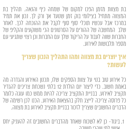
בת מצוות מזמן הפכו למקום של שמחה כיף והנאה. תהליך בת
המצווה מתחיל בצילומי בוק זמן שנועד אך ורק לך. נכון את תמיד
במרכז אבל עכשיו תוכלי סוף סוף לקבל את ההוכחה לכך. לאחר
שלב המחשבה של ההורים על הסרטונים הכי משוקעים והקליפ של
החברות שווה לעבוד על הריקוד שלך עם החברות וכן רצוי שתגיעי עם
מספר תלבושות לאירוע.
איך יוצרים בת מצווה ומהו התהליך הנכון שצריך
לעשות?
כל אירוע טוב בנוי על צוות הספקים שלו, תכנון האירוע והגדרה מה
באמת חשוב. כדי ליצור יום הולדת 12 בלתי נשכחת צריכים להגדיר
תקציב לאירוע. בבניית התקציב צריכה להיות ממש כמו עוגה כלומר
כל פרוסה צריכה לייצג חלק בהוצאות האירוע. הכנו לכן רשימה של
הדברים החשובים שצריך לזכור בבניית תקציב לאירוע בת מצווה.
ביגוד- כן לא לשכוח שאחד מהדברים החשובים זה להעניק יחס
אישי למי שהכי חשובה