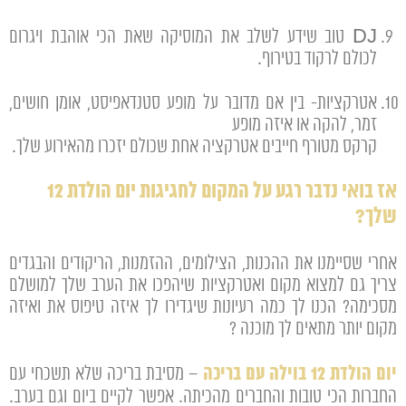
DJ טוב שידע לשלב את המוסיקה שאת הכי אוהבת ויגרום
לכולם לרקוד בטירוף.
אטרקציות- בין אם מדובר על מופע סטנדאפיסט, אומן חושים,
זמר, להקה או איזה מופע
קרקס מטורף חייבים אטרקציה אחת שכולם יזכרו מהאירוע שלך.
אז בואי נדבר רגע על המקום לחגיגות יום הולדת 12
שלך?
אחרי שסיימנו את ההכנות, הצילומים, ההזמנות, הריקודים והבגדים
צריך גם למצוא מקום ואטרקציות שיהפכו את הערב שלך למושלם
מסכימה? הכנו לך כמה רעיונות שיגדירו לך איזה טיפוס את ואיזה
מקום יותר מתאים לך מוכנה ?
יום הולדת 12 בוילה עם בריכה
– מסיבת בריכה שלא תשכחי עם
החברות הכי טובות והחברים מהכיתה. אפשר לקיים ביום וגם בערב.