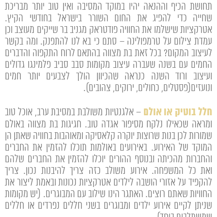
תחושת הכיף וההנאה יהיו במוקד המסיבה ואין טוב יותר מבריכת
שחייה כדי להפיג את החום השורר בישראל בחודשי הקיץ.
אטרקציות שישלמו את החוויה פודטראק מגניב בר שייקים מעוצב וכן
עמדת צילום על טרמפולינה – סתם כי בא לנו להתפנק. ומה בקשר
לעיצוב המקום? בכל זאת בת מצווה בהתאם לרוח התקפוה והדברים
החמים עם בשנה שעברה עיצוב מקומות סבב סביב פלמינגו גדולים
ועיצוב ורוד השנה כנראה שהכיוון הולך לצבעים יותר חמים
ונועזים(פסטלים, כחולים, ירוקים, צהובים).
חלל בוטיק או אולם
– אלגנטיות משולבת במסיבת ערב, אוכל טוב
ומראה שכאילו נלקח מסיפור אגדה טוב. חגיגות בת מצווה באולם
שמורות לכן בנות שרוצות יוקרה קלאסיקה ומאוהבות בחוויה שאתן הן
המוקד של האירוע. באירועים באולמות תוכלו להזמין את החברים
והחברות מהכיתה ובנוסף ההורים יוכלו להזמין את החברים שלהם
ואת כל המשפחה. אירוע משולב כזה צריך להיבנות נכון. צריך
להקפיד על אזורי הושבה לילדים אטרקציות נכונות ובאמת ליצור את
החוויות שאתם רוצים. האתגר הינו שילוב עם המבוגרים. (יש מקומות
שניתן לקיים אירוע ילדים ומבוגרים בשני חללים נפרדים או חללים