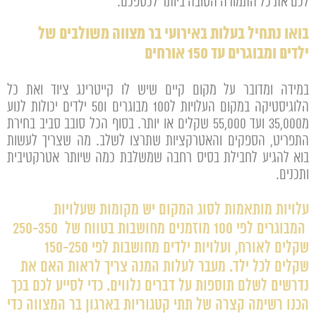
לכם את כל התמורה הטובה ביותר לכספכם.
בואו נתחיל בעלות באירועי בר מצווה משולבים של
ילדים ומבוגרים עד 150 אורחים
במידה ומדובר על מקום קיים שיש לו קייטרינג ציוד ואת כל
הלוגיסטיקה במקום העלויות ל100 מבוגרים ו50 ילדים יכולות לנוע
מ35,000 ועד 55,000 שקלים או יותר. בסוף הכל סובב סביב בחירת
התפריט, הספקים והאטרקציות שתרצו לשלב. מה שצריך לעשות
בוא להגיע לחבילת בסיס רחבה שמשלבת כמה שיותר אטרקטיבית
ותכנים.
עלויות מותאמות לסוג המקום יש מקומות שעלויות
המבוגרים לפי 100 מוזמנים מחושבות בטווח של 250-350
שקלים לאורח, ועלויות ילדים מחושבות לפי 150-250
שקלים לכל ילד. מעבר לעלות המנה צריך לראות האם את
נדרשים לשלם תוספות על דברים נלווים. כדי לסייע לכם בכך
הכנו רשימה קצרה של תתי קטגוריות בארגון בר המצווה כדי