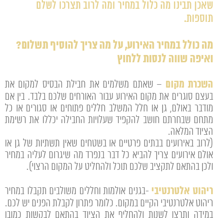
שאכן תבינו מה כלול במחיר ומה לרוב תצרכו לשלם
תוספות.
מה כולל במחיר האירוע, על מה צריך להוסיף תשלום?
ואיפה שווה לנסות ללחוץ
השכרת מקום
– שאתם משלמים את חבילת הבסיס למקום את
בעצם סוגרים את מקום האירוע עבור האורחים שלכם בלבד. בין אם
מודבר באולם, גן או חלל המשלב חללים פתוחים או סגורים או כל
מתחם שבחרתם חושב להקפיד שעלויות החבילה יכללו את רשימת
הציוד המלאה.
(לרוב באירועים בבתים פרטיים או בשטחים שאין תשתיות של גן או
אולם אירועים צריך להביא כל דבר בנפרד מה שיגרום לעליה במחיר
ולכן בהתאם לתקציב שלכם תוכל ולהחליט על המקום הרצוי).
ריהוט אלטרנטיבי
-בגנים אולמות וחללים משולבים תקבלו במחיר
ריהוט אלטרנטיבי הקיים במקום. כלומר פתרון לקבלת הפנים יש לכם.
במידה ותרצו לשנות ולהחליף את הציוד בהתאם לבקשות כמובן