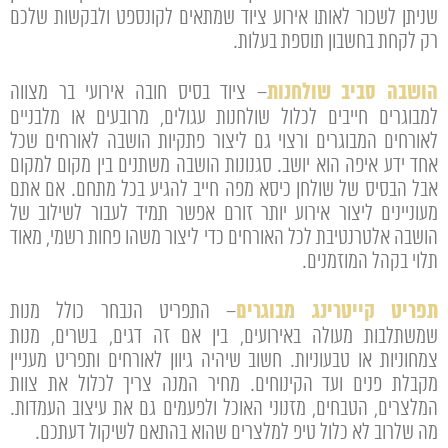
שניתן לשכור לאותו אירוע ציוד שמתאים לקונספט ולבקשות שלכם
רק לקחת בחשבון תוספת בעלות.
הושבה סביב שולחנות
– ציוד בסיס חובה אירועי בר מצווה
למבוגרים חייבים לכלול שולחנות עגולים, מרובעים או מלבניים
לאורחים המבוגרים ורצוי גם ליצור פתקיות הושבה לאורחים שכל
אחד ידע איפה הוא יושב. סגנונות הושבה משתנים בין מקום למקום
אבל הבסיס של שולחן כיסא מפה חייב להגיע בכל מתחם. אם אתם
מעוניינים ליצור אירוע יותר זורם אפשר תמיד לעבור לשילוב של
הושבה אלטרנטיבת לכל האורחים כדי ליצור משהו פחות רשמי, מאוד
תלוי בקהל המוזמנים.
תפריט קייטרינג מבוגרים
– התפריט הנבחר כולל מנות
שמשתלבות מעולה באירועים, בין אם זה דגים, בשרים, מנות
צמחוניות או טבעוניות. חשוב שיהיה גיוון לאורחים ותפריט מעניין
מקבלת פנים ועד הקינוחים. מחיר המנה צריך לכלול את צוות
המלצרים, הטבחים, מזנוני האוכל ולפעמים גם את עיצוב העמדות.
מה שלרוב לא כלול טיפ למלצרים שהוא בהתאם לשיקול דעתכם.