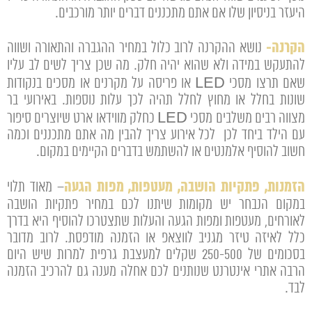
היעזר בניסיון שלו אם אתם מתכננים דברים יותר מורכבים.
הקרנה-
נושא ההקרנה לרוב כלול במחיר ההגברה והתאורה ושווה
להתעקש במידה ולא שהוא יהיה חלק. מה שכן צריך לשים לב עליו
שאם תרצו מסכי LED או פריסה על מקרנים או מסכים בנקודות
שונות בחלל או מחוץ לחלל תהיה לכך עלות נוספות. באירועי בר
מצווה רבים משלבים מסכי LED כחלק מווידאו ארט שיוצרים סיפור
עם הילד ביחד לכן לכל אירוע צריך להבין מה אתם מתכננים וכמה
חשוב להוסיף אלמנטים או להשתמש בדברים הקיימים במקום.
הזמנות, פתקיות הושבה, מעטפות, מפות הגעה
– מאוד תלוי
במקום הנבחר יש מקומות שיתנו לכם במחיר פתקיות הושבה
לאורחים, מעטפות ומפות הגעה והעלות שתצטרכו להוסיף היא בדרך
כלל לאיזה טיזר מגניב לווצאפ או הזמנה מודפסת. לרוב מדובר
בסכומים של 250-500 שקלים למעצבת גרפית למרות שיש היום
הרבה אתרי אינטרנט שנותנים לכם אחלה מענה גם להרכיב הזמנה
לבד.