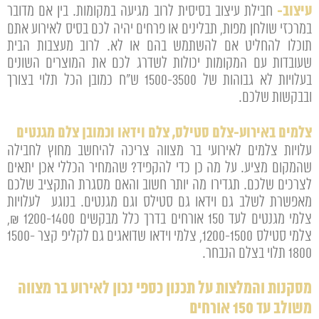
עיצוב-
חבילת עיצוב בסיסית לרוב מגיעה במקומות. בין אם מדובר
במרכזי שולחן מפות, תבלינים או פרחים יהיה לכם בסיס לאירוע אתם
תוכלו להחליט אם להשתמש בהם או לא. לרוב מעצבות הבית
שעובדות עם המקומות יכולות לשדרג לכם את המוצרים השונים
בעלויות לא גבוהות של 1500-3500 ש"ח כמובן הכל תלוי בצורך
ובבקשות שלכם.
צלמים באירוע-צלם סטילס, צלם וידאו וכמובן צלם מגנטים
עלויות צלמים לאירועי בר מצווה צריכה להיחשב מחוץ לחבילה
שהמקום מציע. על מה כן כדי להקפיד? שהמחיר הכללי אכן יתאים
לצרכים שלכם. תגדירו מה יותר חשוב והאם מסגרת התקציב שלכם
מאפשרת לשלב גם וידאו גם סטילס וגם מגנטים. בנוגע לעלויות
צלמי מגנטים לעד 150 אורחים בדרך כלל מבקשים 1200-1400 ₪,
צלמי סטילס 1200-1500, צלמי וידאו שדואגים גם לקליפ קצר 1500-
1800 תלוי בצלם הנבחר.
מסקנות והמלצות על תכנון כספי נכון לאירוע בר מצווה
משולב עד 150 אורחים