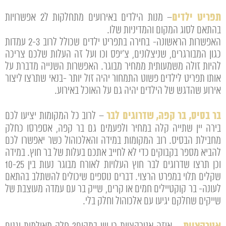
תפריט ילדים
– מנות הילדים באירועים מתחלקות ל2 אפשרויות
בהתאם לסוג המקום והמדיניות שלו.
האפשרות הראשונה- בחירה בתפריט ילדים שכולל לרוב 2-3 עמדות
כגון המבורגרים, שניצלונים, צ'יפס וכו ועל זה העלות שלכם צריכה
להיות זולה משמעותית ממחיר מבוגר. האפשרות השנייה מדברת על
אותו תפריט לילדים פשוט התמחור יהיה זול יותר -בנאי שתרצו ליצור
אירוע שהדגש של הילדים יהיה גם על האוכל באירוע.
בר בסיס, בר קפה, שדרוגים לבר
– לרוב כל המקומות יציעו לכם
בירה יין שתייה קלה במחיר ולפעמים גם בר קפה, אספרסו כחלק
מחבילת הבסיס. רוב המקומות במידה והאלכוהול כשר יאפשרו לכם
להביא מספר בקבוקים כדי לא לחייב אתכם בעלות של בר חוץ. במידה
וכן תרצו שדרוגים לבר חוץ העלויות לאורח מבוגר נעות בין 10-25
שקלים תלוי במפרט הרצוי. דברים נוספים שיכולים להשתלב בהתאם
לעונה- בר קוקטיילים חמים או קרים, שייק בר עם עמדה מעוצבת של
שייקים שחלקם יגיעו עם אלכוהול וחלק בלי.