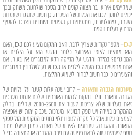
אטרקציות
– איזה אטרקציות כן יש במקום? חלק מאולמות וגנים
שמקיימים אירועי בר מצווה קונים לרוב מספר שולחנות משחק ובכך
יכולים לחוסך לכם את העלות של השכרה. כן חשוב שתזכרו שעמדות
משחק, סימולטורים, מתנפחים וקונספטים מיוחדים תצרכו להוסיף
מבחוץ בעלות נוספת.
DJ
– מספר נקודות שצריך לדבר, האם המקום מציע לכם DJ, האם
הוא מתאים לאופי האירוע? כלומר הדגש הוא על הילדים או
המבוגרים? במידה והדגש על מוזיקה רקע למבוגרים אין בעיה. אם
אתם מחפשים DJ מעולה לילדים או DJ שידע לשלב בין המבוגרים
והצעירים כן כבר חשוב לבחור ולשמוע המלצות.
מערכות הגברה ותאורה
– לרוב ישנה עלות קטנה על עלויות של
הגברה ותאורה תלוי במקום לכמות האורחים שלכם אנחנו מערכים
זאת בעלויות שלא צריכות לעבור את 2000-2500 שקלים. בחלק
מהמקרים במידה ויש ספק קבוע או מערכות שכב קיימות יש אופציה
לצמצום עלות אבל כל מקרה לגופו ותלוי בחוזים המקומות מול ספקי
התאורה וההגברה. שדרוגים לאירוע של תאורה כמובן שיעלו מחיר
נוסף לפעמים שווה לתאם פגישה עם ספק ההגברה או התאורה כדי ל