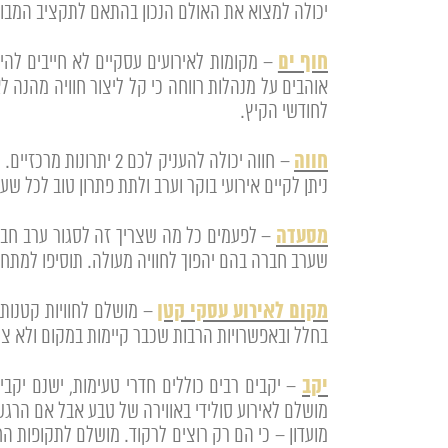
יכולה למצוא את האולם הנכון בהתאם לתקציב המבו
חוף ים
– מקומות לאירועים עסקיים לא חייבים להי
אוהבים על מנהלות רווחה כי קל ליצור חוויה מהנה ל
לחודשי הקיץ.
חווה
– חווה יכולה להעניק 
ניתן לקיים אירועי בוקר וערב ולתת פתרון טוב לכל שע
מסעדה
שערב חברה בהם יהפוך לחוויה מעולה. תוסיפו למתחם
מקום לאירוע עסקי קטן
– מושלם לחוויות קטנות 
בחלל ובאפשרויות הרבות שכבר קיימות במקום ולא צרי
יקב
– יקבים רבים כוללים חדרי טעימות, ישנם יקבי
מושלם לאירוע סולידי באווירה של טבע אבל אם הרגש
מועדון – כי הם רק רוצים לרקוד. מושלם לתקופות הח