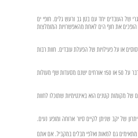
 של העובדים יחד עם בטן גב ורעש גלים. חופי ים
יים הופכים את חוף הים לאחת מהאפשרויות המומלצות
רכיבה על סוסים או על פעילויות של הפעלת עובדים. חוות רבות
– לפעמים כל מה שצריך זה לסגור ערב חברה באורחה טובה. ישנם מסעדות רבות שישמחו לארח אתכם בין אם מודבר על 50 או 150 אורחים ישנם מסעדות שף מעולות
 של מקומות קטנים הוא באינטימיות שתוכלו לחוות
רון של יקב שניתן לקיים סיור ארוחה ומופע נעים.
קם מתאימים גם למאות ואלפי מבלים במקביל. אם אתם