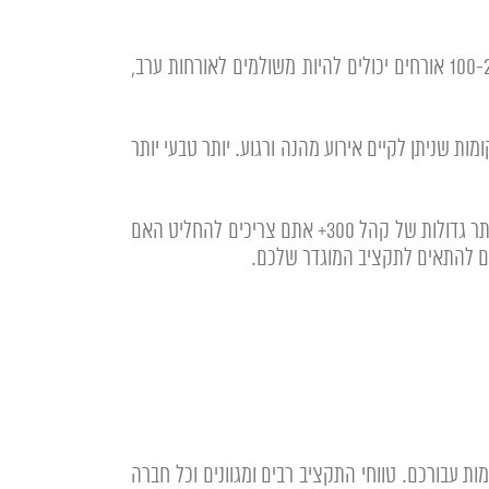
– בית אירועים הוא טרנד חדש יחסית שמשמש מקום להופעות חלל אירוע מעוצב ומקום יותר חם וביתי. אירוע של 100-200 אורחים יכולים להיות משולמים לאורחות ערב,
ירה של טבע ומקומות שניתן לקיים אירוע מהנה ורגוע. יותר טבעי יותר
– ללכת על בטוח קבלת פנים מוזיקה טובה אוכל שתדעו מראש מה התוצאה הרצויה. גן אירועים לרוב מתאימים לכמויות יותר גדולות של קהל 300+ אתם צריכים להחליט האם
ים להתאים לתקציב המוגדר שלכם.
ת עבורכם. טווחי התקציב רבים ומגוונים וכל חברה