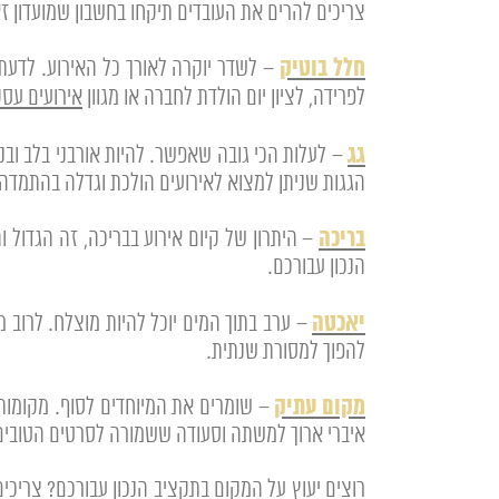
צריכים להרים את העובדים תיקחו בחשבון שמועדון זא
חלל בוטיק
– לשדר יוקרה לאורך כל האירוע. לדעת
לפרידה, לציון יום הולדת לחברה או מגוון
אירועים עסק
גג
הגגות שניתן למצוא לאירועים הולכת וגדלה בהתמדה.
בריכה
– היתרון של קיום אירוע בבריכה, זה הגדו
הנכון עבורכם.
יאכטה
להפוך למסורת שנתית.
מקום עתיק
– שומרים את המיוחדים לסוף. מקומות 
איברי ארוך למשתה וסעודה ששמורה לסרטים הטובים
רוצים יעוץ על המקום בתקציב הנכון עבורכם? צריכים