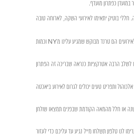
 במועדן כפתרון מועדף.
 חללי בוטיק יתאימו לאירועי השקה, לארוחה טובה
– לעלות הכי גובה שאפשר. להיות אורבני בלב ובנפש וליצור מספר שעות של הנאה עם רוח שקיעה ואווירה נעימה. גגות לאירועים הם טרנד מבוקש שמגיע עלינו מNY וכמות
ם לשלב הרבה אטרקציות כנראה שבריכה זה הפתרון
 ערב בתוך המים יוכל להיות מוצלח. לרוב מדובר על אירועים קטנים 20-100 מוזמנים אבל שילוב של זמר טוב, DJ אלכוהול ותפריט טעים יכולים לגרום לאירוע ביאכטה
ישנה או חלל מהמאה הקודמת שבפנים תמצאו שולחן
ו לנו טלפון תשלחו מייל נגיע עד עליכם כדי לעזור