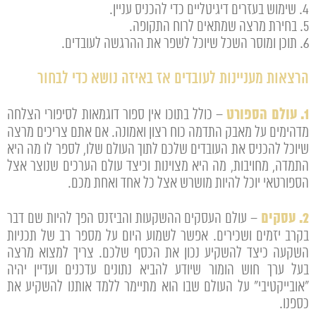
4. שימוש בעזרים דיגיטליים כדי להכניס עניין.
5. בחירת מרצה שמתאים לרוח התקופה.
6. תוכן ומוסר השכל שיוכל לשפר את ההרגשה לעובדים.
הרצאות מעניינות לעובדים אז באיזה נושא כדי לבחור
1. עולם הספורט
– כולל בתוכו אין ספור דוגמאות לסיפורי הצלחה
מדהימים על מאבק התדמה כוח רצון ואמונה. אם אתם צריכים מרצה
שיוכל להכניס את העובדים שלכם לתוך העולם שלו, לספר לו מה היא
התמדה, מחויבות, מה היא מצוינות וכיצד עולם הערכים שנוצר אצל
הספורטאי יוכל להיות מושרש אצל כל אחד ואחת מכם.
2. עסקים
– עולם העסקים ההשקעות והביזנס הפך להיות שם דבר
בקרב יזמים ושכירים. אפשר לשמוע היום על מספר רב של תכניות
השקעה כיצד להשקיע נכון את הכסף שלכם. צריך למצוא מרצה
בעל ערך חוש הומור שיודע להביא נתונים עדכנים ועדיין יהיה
"אובייקטיבי" על העולם שבו הוא מתיימר ללמד אותנו להשקיע את
כספנו.