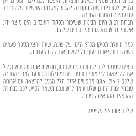
בניית תכנית שנתית לשילוב הרצאות תאפשר לכם ליצור תוכן מדויק
ולסייע לעובדים בשנה הקרובה להגיע למטרות האישיות שלהם יחד
עם עמידה במטרות החברה.
חברות רבות היום מבינות ששיפור תפקוד העובדים הינו מוצר ידע
איכותי ודרוש בהכנסת עניין בחיים שלהם.
כמה תועלת תפיקו מכך? הזמן של שעה, שעה וחצי מספר פעמים
בשנה בחודש או ברבעון יוכל לעשות את ההבדל עבורם.
רוצים שנעזור לכם לבנות תכנית שנתית, חודשית או רבעונית שתכלול
את ההרצאות הכי מעניינות טרנדיות ומובילות ונגיע עד למרדי החברה
שלכם ? אולי אתם מחפשים איזה חלל מגניב להרצאה עם ארוחה
טובה? צוות התוכן שלנו עומד לרשותכם ונשמח לסייע לכם בבחירת
ההרצאה המתאימה ביותר.
שלכם צוות אול פלייסס.