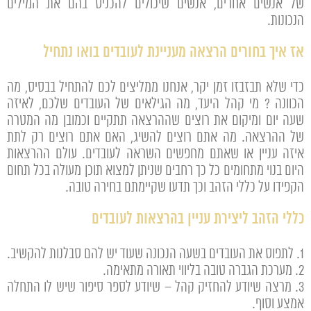
של אנשים אחרים, אנשים שיכולים להכניס בהם את המילים
הנכונות.
אז איך בחורים הרצאה מעניינת לעובדים בואו נתחיל
כדי שלא תבזבזו זמן יקר, אנחנו ממליצים לכם להתחיל בבסיס, מה
הכוונה ? מי קהל היעד, מה הגילאים של העובדים שלכם, לאיזה
שעה יום ומיקום את רוצים שההרצאה תתקיים וכמובן מה המטרה
של ההרצאה. מה אתם רוצים להשיג, האם אתם רוצים רק לתת
איזה עניין או שאתם מחפשים השראה לעובדים. עולם ההרצאות
היום בנוי מתחומים כל כך רחבים שניתן למצוא תוכן מעולה בכל תחום
הקפידו על כללי הזהב וכך תדעו שקיימתם בחירה טובה.
כללי הזהב ליצירת עניין בהרצאות לעובדים
1. לתפוס את העובדים בשעה הנכונה שעוד יש להם סבלנות להקשיב.
2. מערכת הגברה טובה בליווי תאורה מתאימה.
3. מרצה שיודע להחזיק קהל – שיודע לספר סיפור שיש לו התחלה
אמצע וסוף.