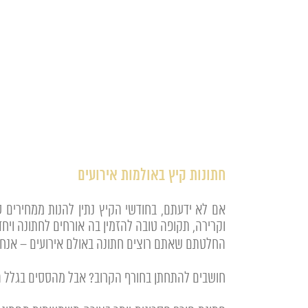
חתונות קיץ באולמות אירועים
אם לא ידעתם, בחודשי הקיץ נתין להנות ממחירים 
וקרירה, תקופה טובה להזמין בה אורחים לחתונה ויח
החלטתם שאתם רוצים חתונה באולם אירועים – אנחנו הכתובות בעבורכם. AllPlaces תבדוק בשבילכם מהם הדילים ה
חושבים להתחתן בחורף הקרוב? אבל מהססים בגלל הקו