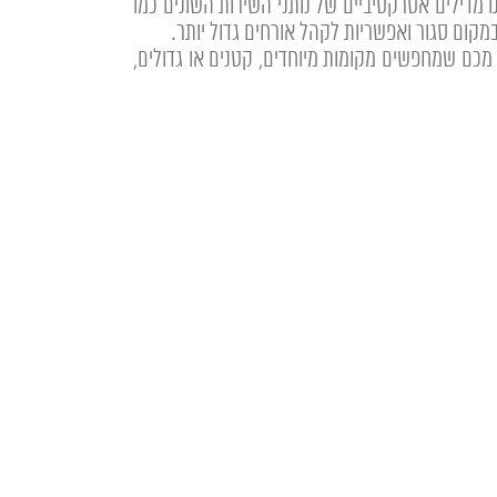
ירים יכול להגיע לכ30 אחוז פחות! בחודשי החורף תהנו מדילים אטרקטיביים של נותני השירות השונים כמו
מקום סגור ואפשריות לקהל אורחים גדול יותר.
ו מכם שמחפשים מקומות מיוחדים, קטנים או גדולים,