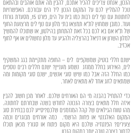
הנכון, אנחנו צריכים להכיר אתכם, להבין מה אתם אוהבים ובהתאם
נוכל להמליץ לכם על המקום הנכון ליד הים עבורכם. האפשרויות
לחתונות עם נוף לים רבות כמו בית על הים, פורט 15, מסעדת גורודו
ועוד. כמובן שמחוץ לת"א תמצאו בתי מלון עם נוף לים מרצועת החוף
של ת"א אם בא לכם בכל זאת להתחתן בהילטון, או שתוכלו להמשיך
למלון השרון או דניאל בהרצליה ולהגיע עד מלון נחשולים או אף לחוף
אכזיב.
ישנם חללי בוטיק שמשקפים לים – החופה מתקיימת בגג המשקיף
לים, האירוע בחלל ממוזג נשמע מעניין? ישנם חללים רבים נוספים
כמו החלל הזה אבל כמו שיש סוגי אנשים, ישנם סוגי מקומות ומה
שמתאים לזוג אחד לא מתאים לאחר.
כדי להתחיל בהבנה מי הם האורחים שלכם. לאחר מכן חשוב להבין
איזה חלל מתאים בצורה הנכונה לחודש בשנה שבחרתם לחתונה.
מהו טווח הגילאים של קהל המוזמנים שלכם?יסייע לכם בבחירת סוג
המקום האלגנטי או פחות הרשמי. כמה אורחים מבוגרים וכמה
צעירים? הפנטזיה שלכם היא מקום פתוח או סגור? מכאן תוכלו
לבחור בצורה טובה יותר במקום הנכון.