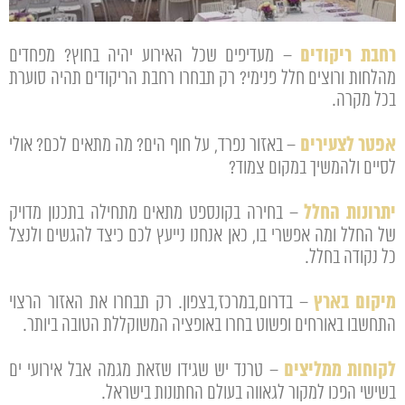
רחבת ריקודים
– מעדיפים שכל האירוע יהיה בחוץ? מפחדים
מהלחות ורוצים חלל פנימי? רק תבחרו רחבת הריקודים תהיה סוערת
בכל מקרה.
אפטר לצעירים
– באזור נפרד, על חוף הים? מה מתאים לכם? אולי
לסיים ולהמשיך במקום צמוד?
יתרונות החלל
– בחירה בקונספט מתאים מתחילה בתכנון מדויק
של החלל ומה אפשרי בו, כאן אנחנו נייעץ לכם כיצד להגשים ולנצל
כל נקודה בחלל.
מיקום בארץ
– בדרום,במרכז,בצפון. רק תבחרו את האזור הרצוי
התחשבו באורחים ופשוט בחרו באופציה המשוקללת הטובה ביותר.
לקוחות ממליצים
– טרנד יש שגידו שזאת מגמה אבל אירועי ים
בשישי הפכו למקור לגאווה בעולם החתונות בישראל.