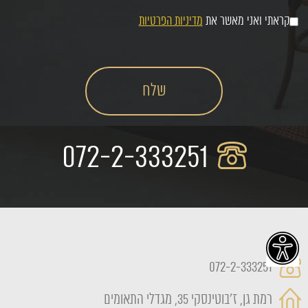
קראתי ואני מאשר את
מדיניות הפרטיות
072-2-333251
072-2-333251
רמת גן, ז'בוטינסקי 35, מגדלי התאומים