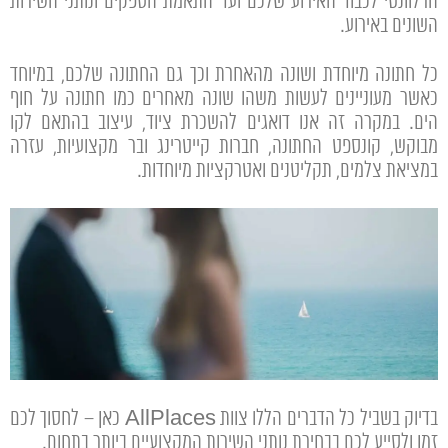
הרלוונטי לכבוד האירוע שלכם ועד התאמת הספקים ונותני השירות
השונים באירוע.
כל חתונה מיוחדת ושונה מהאחרת וכך גם החתונה שלכם, במיוחד
כאשר מעוניינים לעשות משהו שונה מאחרים כמו חתונה על חוף
הים. במקרה זה אנו דואגים להשכרת ציוד, עיצוב בהתאם לקו
מבוקש, קונספט החתונה, חברות קייטרינג ובר מקצועיות, עזרה
במציאת צלמים, תקליטנים ואטרקציות מיוחדות.
בדיוק בשביל כל הדברים הללו צוות AllPlaces כאן – לחסוך לכם
זמן ולסייע לכם בבחירת נותני השירות המקצועיים ביותר בתחום.