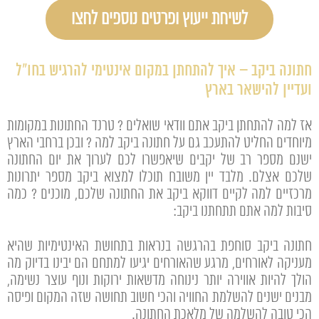
לשיחת ייעוץ ופרטים נוספים לחצו
חתונה ביקב – איך להתחתן במקום אינטימי להרגיש בחו"ל
ועדיין להישאר בארץ
אז למה להתחתן ביקב אתם וודאי שואלים ? טרנד החתונות במקומות
מיוחדים החליט להתעכב גם על חתונה ביקב למה ? ובכן ברחבי הארץ
ישנם מספר רב של יקבים שיאפשרו לכם לערוך את יום החתונה
שלכם אצלם. מלבד יין משובח תוכלו למצוא ביקב מספר יתרונות
מרכזיים למה לקיים דווקא ביקב את החתונה שלכם, מוכנים ? כמה
סיבות למה אתם תתחתנו ביקב:
חתונה ביקב סוחפת בהרגשה בנראות בתחושת האינטימיות שהיא
מעניקה לאורחים, מרגע שהאורחים יגיעו למתחם הם יבינו בדיוק מה
הולך להיות אווירה יותר נינוחה מדשאות ירוקות ונוף עוצר נשימה,
מבנים ישנים להשלמת החוויה והכי חשוב תחושה שזה המקום ופיסה
הכי טובה להשלמה של מלאכת החתונה.