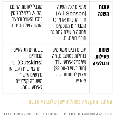
עונות
מתאים לכל השנה
מוגבל לעונות המעבר
והקיץ. תלוי לחלוטין
השנה
(All-Season).
במזג האוויר ובמצב
חדר החביות או מרכז
העלווה של הגפנים.
המבקרים מספקים
מחסה מושלם לחתונת
חורף רומנטית.
שעות
יקבים רבים ממוקמים
בשטחים חקלאיים
בנחלות במושבים, מה
מבודדים
פעילות
שמגביל אירועי ערב
(Outskirts) יש
ורגולציה
(חוק רעש ב-23:00).
יותר גמישות רעש, אך
מצוין לחתונות שישי
נדרשים אישורי
צהריים.
משטרה קפדניים
לאירוע שטח.
האתגר החקלאי: כשהלוקיישן שלכם חי ונושם
הדבר הראשון שאנחנו בודקים כשאנחנו ניגשים להפיק חתונה בכרם