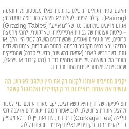
האסטרטגיה הקולינרית שלנו בחתונות כאלו מבוססת על התאמה
(Pairing). קבלת הפנים לעולם לא תיראה כמו בופה סטנדרטי;
אנחנו מרימים שולחנות ענק של "גראזינג" (Grazing Tables)
– פלטות עצומות של גבינות ארטיזנליות, שארקוטרי, לחמי מחמצת
פרוסים, פירות טריים ואגוזים, שמשתדכים מושלם לכוס היין הלבן או
הרוזה שהאורחים מקבלים בכניסה. במנות העיקריות, אנחנו משלבים
נתחי בשר בבישול ארוך (אסאדו במעשנה, תבשילי קדרה) שמחזיקים
מעמד מול העוצמה של יינות אדומים כבדים (כמו קברנה או שיראז),
שמוגשים לשולחנות ישירות מחביות היקב.
יקבים מחייבים אותנו לקנות רק את היין שלהם לאירוע. מה
עושים אם אנחנו רוצים גם בר קוקטיילים ואלכוהול קשה?
הפוליטיקה של היין היא נושא רגיש. יקב מארח אתכם כדי למכור
ולהציג את התוצרת שלו, ולרוב יאסור הכנסת יינות זרים או יגבה דמי
חליצה (Corkage Fee) דרקוניים. עם זאת, יין לבדו לא מספיק
כדי להרים רחבת ריקודים ישראלית קצבית ב-01:00 בלילה.