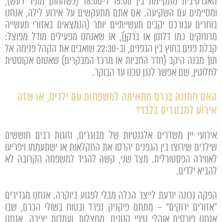
האגרסיבית מתקיימת בין 15:00 ל-18:00 (כשהחוק מתיר רעש),
ומסיימים עם השקיעה. אם אתם מתעקשים על אירוע לילה, אנחנו
בוחרים עבורכם יקבים תעשייתיים יותר (הנמצאים באזורי תעשייה
מרוחקים כמו דלתון או ברקן), או שאנחנו מפעילים מודל מפוצל:
קבלת פנים בחוץ בין הגפנים, וב-22:30 שואבים את הקהל פנימה אל
תוך מבנה היקב (חדר החביות או מרכז המבקרים) שאטום אקוסטית
לחלוטין, שם אפשר לנגן טכנו עד הבוקר.
האם חתונה בכרם מתאימה למשפחות עם ילדים, או שזה
אירוע למבוגרים בלבד?
אירועי יין משדרים אלגנטיות של מבוגרים, וזוגות רבים חוששים
שילדים שירוצו בין הגפנים יהרסו את החקלאות או ישתעממו ויפריעו
לאווירה הפסטורלית. מצד שני, קשה להגיד למשפחה הקרובה לא
להביא ילדים.
הפקה נכונה יודעת לייצר הכלה מבלי לפגוע ביוקרה. אנחנו מגדירים
"אזורים ירוקים" – מתחם פיקניק נפרד ובטוח בשולי הכרם, שבו
אנחנו פורסים אוהלי טיפי קטנים, מחצלות, ועמדות יצירה. אנחנו