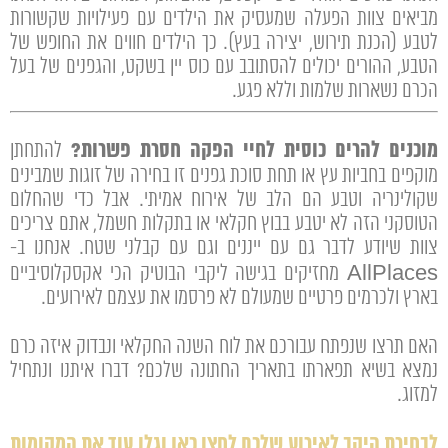
מביאים צוות הפעלה שמעסיק את הילדים עם פעילויות שקשורות
לטבע (הכנת תירוש, יצירה בעץ). כך הילדים חווים את החופש של
הטבע, ההורים יכולים להסתובב עם כוס יין בשקט, והגפנים של בעל
הכרם נשארות שלמות וללא פגע.
מוכנים להרים כוסית לחיי הפקה חסרת פשרות?
להתחתן
מוקפים בחביות עץ או תחת סוכת גפנים זו בחירה של זוגות שמבינים
שקולינריה וטבע הם הלב של אירוח אמיתי. אבל כדי שהחלום
הטוסקני הזה לא יטבע בבוץ חקלאי או בתקלות חשמל, אתם צריכים
צוות שיודע לדבר גם עם ייננים וגם עם קבלני שטח. אנחנו ב-
AllPlaces מחזיקים בגישה ליקבי הבוטיק הכי אקסקלוסיביים
בארץ ולכרמים פרטיים שמעולם לא פרסמו את עצמם לאירועים.
האם תרצו שנפתח עבורכם את לוח השנה החקלאי ונבדוק איזה כרם
נמצא בשיא תפארתו בתאריך החתונה שלכם? דברו איתנו ונתחיל
למזוג.
לבחירת היקב לאירוע שלכם לחצו כאן וגלו עוד את המקומות