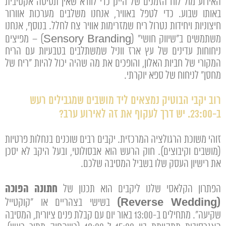
האירוע מול לוח הזמנים של היינן כדי לוודא שאין תסיסה אקטיבית
באותו שבוע. כדי לטפל באוויר, אנחנו משלבים מערכות אוורור
חיצוניות ויחידות נטרול ריח שמזרימות אוויר צח לחלל. בנוסף, אנחנו
משתמשים ב"שיווק חושי" (Sensory Branding) – מפיצים
ניחוחות עדינים של עץ ארז ווניל שמשתלבים בטבעיות עם הריח
המקורי של חביות האלון, והופכים את מה שהיה יכול להיות "ריח של
מחסן" לניחוח של ספא יוקרתי.
רוב יקבי הבוטיק נמצאים ליד מושבים שמגבילים רעש
ב-23:00. יש דרך לעקוף את זה לאירוע ערב?
זוהי משוכת הרגולציה המרכזית. יקבים רבים שוכנים בנחלות פרטיות
(מושבים וקיבוצים). חוק הרעש הוא אבסולוטי, ובעל היקב לא יסכן
את רישיון העסק שלו בשביל המסיבה שלכם.
חתונה הפוכה
הפתרון הקלאסי שלנו ליקבים הוא תכנון של
(Reverse Wedding)
בשישי בצהריים או "קוקטייל
שקיעה". מתחילים ב-13:00 באור יום עם קבלת פנים ציורית, המסיבה