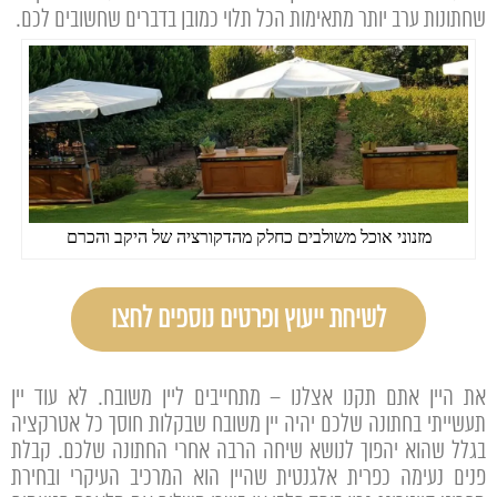
שחתונות ערב יותר מתאימות הכל תלוי כמובן בדברים שחשובים לכם.
מזנוני אוכל משולבים כחלק מהדקורציה של היקב והכרם
לשיחת ייעוץ ופרטים נוספים לחצו
את היין אתם תקנו אצלנו – מתחייבים ליין משובח. לא עוד יין
תעשייתי בחתונה שלכם יהיה יין משובח שבקלות חוסך כל אטרקציה
בגלל שהוא יהפוך לנושא שיחה הרבה אחרי החתונה שלכם. קבלת
פנים נעימה כפרית אלגנטית שהיין הוא המרכיב העיקרי ובחירת