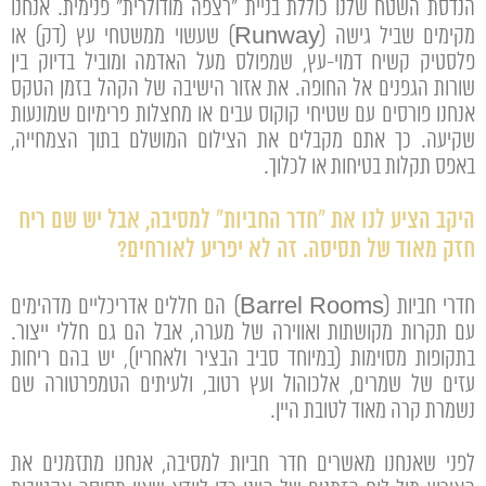
הנדסת השטח שלנו כוללת בניית "רצפה מודולרית" פנימית. אנחנו
מקימים שביל גישה (Runway) שעשוי ממשטחי עץ (דק) או
פלסטיק קשיח דמוי-עץ, שמפולס מעל האדמה ומוביל בדיוק בין
שורות הגפנים אל החופה. את אזור הישיבה של הקהל בזמן הטקס
אנחנו פורסים עם שטיחי קוקוס עבים או מחצלות פרימיום שמונעות
שקיעה. כך אתם מקבלים את הצילום המושלם בתוך הצמחייה,
באפס תקלות בטיחות או לכלוך.
היקב הציע לנו את "חדר החביות" למסיבה, אבל יש שם ריח
חזק מאוד של תסיסה. זה לא יפריע לאורחים?
חדרי חביות (Barrel Rooms) הם חללים אדריכליים מדהימים
עם תקרות מקושתות ואווירה של מערה, אבל הם גם חללי ייצור.
בתקופות מסוימות (במיוחד סביב הבציר ולאחריו), יש בהם ריחות
עזים של שמרים, אלכוהול ועץ רטוב, ולעיתים הטמפרטורה שם
נשמרת קרה מאוד לטובת היין.
לפני שאנחנו מאשרים חדר חביות למסיבה, אנחנו מתזמנים את