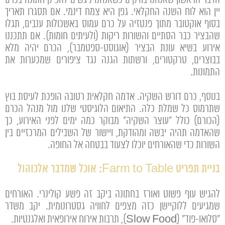
יין הוא לוח השנה החקלאי. גפן היא צמח דינמי. אם תסגרו תאריך
בסוף אוקטובר מתוך פנטזיה על כרם עמוס באשכולות ענבים, תגלו
שהבציר כבר הסתיים והשורות ריקות (ולעיתים חומות). אם תתכננו
אירוע בשיא עונת הבציר (אוגוסט-ספטמבר), הכרם יהיה מלא
בבוצרים, טרקטורים, ורשתות הגנה נגד ציפורים שמכערות את
התמונות.
בנוסף, כרם דורש השקיה. אדמה חקלאית רטובה הופכת לעיסת בוץ
שתרמוס כל שמלת כלה. התיאום הלוגיסטי שלנו מול מנהל הכרם
(הכורם) כולל "עוצר השקיה" מבוקר כמה ימים לפני האירוע, כך
שהאדמה תהיה יבשה ומהודקת, ויישור של השבילים המרכזיים בין
השורות כדי שהאורחים יוכלו לצעוד בבטחה אל החופה.
בניית תפריט Farm to Table: אוכל שמדבר אלכוהול
להגיש עוף פשוט ואורז בחתונה ביקב זה פשע קולינרי. האורחים
שמגיעים ללוקיישן כזה מצפים לחוויה גסטרונומית. יקב משדר
"סלואו-פוד" (Slow Food), תרבות אירוח אירופאית ואלגנטיות.