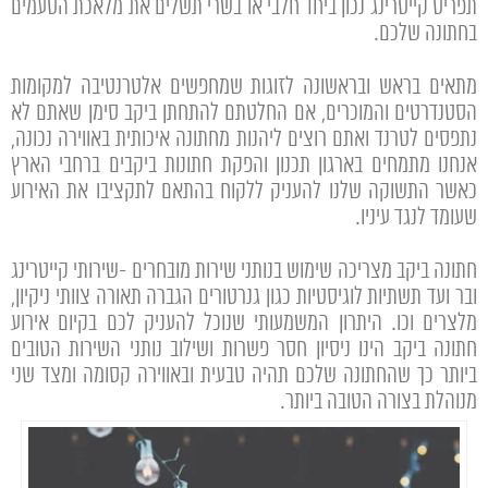
תפריט קייטרינג נכון ביחד חלבי או בשרי תשלים את מלאכת הטעמים
בחתונה שלכם. ​
מתאים בראש ובראשונה לזוגות שמחפשים אלטרנטיבה למקומות
הסטנדרטים והמוכרים, אם החלטתם להתחתן ביקב סימן שאתם לא
נתפסים לטרנד ואתם רוצים ליהנות מחתונה איכותית באווירה נכונה,
אנחנו מתמחים בארגון תכנון והפקת חתונות ביקבים ברחבי הארץ
כאשר התשוקה שלנו להעניק ללקוח בהתאם לתקציבו את האירוע
שעומד לנגד עיניו.
חתונה ביקב מצריכה שימוש בנותני שירות מובחרים -שירותי קייטרינג
ובר ועד תשתיות לוגיסטיות כגון גנרטורים הגברה תאורה צוותי ניקיון,
מלצרים וכו. היתרון המשמעותי שנוכל להעניק לכם בקיום אירוע
חתונה ביקב הינו ניסיון חסר פשרות ושילוב נותני השירות הטובים
ביותר כך שהחתונה שלכם תהיה טבעית ובאווירה קסומה ומצד שני
מנוהלת בצורה הטובה ביותר.