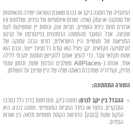
הפנטזיה של חתונה ביקב או בכרם שואבת השראה ישירה מהאחוזות
של טוסקנה או עמק נאפה:
שורות אינסופיות של גפנים,
שולחנות עץ
ארוכים תחת כיפת השמיים,
חביות ענק וכוסות יין שמשיקות לעת
שקיעה.
אבל המעבר מהתמונה הרומנטית בפינטרסט אל קרקע
המציאות של תעשיית היין הישראלית,
דורש הבנה עמוקה של
לוגיסטיקה חקלאית.
יקב פעיל הוא קודם כל מפעל ייצור,
וכרם הוא
שטח חקלאי עובד.
כדי להפוך אותם ללוקיישן חתונות יוקרתי ללילה
אחד,
אנחנו ב-AllPlaces משלבים הנדסת שטח,
תזמון עונתי
מדויק,
וקולינריה שמדברת באותה שפה של היין שניצב על השולחן.
השורה התחתונה:
ההבדל בין יקב לכרם:
חתונה
ביקב
מתרחשת בדרך כלל במרכז
המבקרים,
בחצר או בחדר החביות התעשייתי.
חתונה
בכרם
היא
הפקת שטח (בטבע) הדורשת הקמת תשתיות מלאה בין שורות
הגפנים.