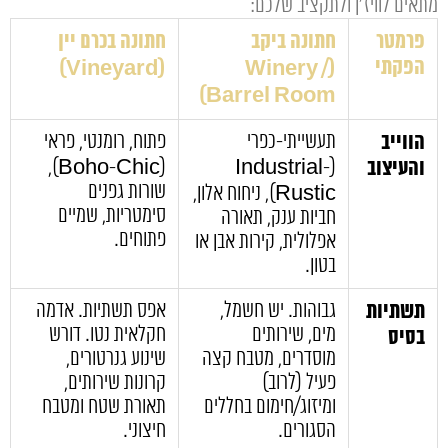
מתאים לוויז'ן ולתקציב שלכם:
פרמטר
חתונה ביקב
חתונה בכרם יין
הפקתי
(Vineyard)
(Winery /
Barrel Room)
הווייב
תעשייתי-כפרי
פתוח, רומנטי, פראי
והעיצוב
(Industrial-
(Boho-Chic),
שורות גפנים
Rustic), ניחוח אלון,
סימטריות, שמיים
חביות ענק, תאורה
פתוחים.
אפלולית, קירות אבן או
בטון.
תשתיות
גבוהות. יש חשמל,
אפס תשתיות. אדמה
מים, שירותים
חקלאית נטו. דורש
בסיס
מוסדרים, מטבח קצה
שינוע גנרטורים,
פעיל (לרוב)
קרונות שירותים,
ומיזוג/חימום בחללים
תאורת שטח ומטבח
הסגורים.
חיצוני.