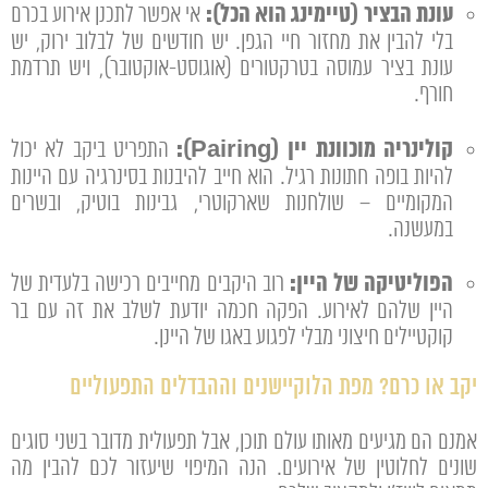
עונת הבציר (טיימינג הוא הכל):
אי אפשר לתכנן אירוע בכרם
בלי להבין את מחזור חיי הגפן.
יש חודשים של לבלוב ירוק,
יש
עונת בציר עמוסה בטרקטורים (אוגוסט-אוקטובר),
ויש תרדמת
חורף.
קולינריה מוכוונת יין (Pairing):
התפריט ביקב לא יכול
להיות בופה חתונות רגיל.
הוא חייב להיבנות בסינרגיה עם היינות
המקומיים – שולחנות שארקוטרי,
גבינות בוטיק,
ובשרים
במעשנה.
הפוליטיקה של היין:
רוב היקבים מחייבים רכישה בלעדית של
היין שלהם לאירוע.
הפקה חכמה יודעת לשלב את זה עם בר
קוקטיילים חיצוני מבלי לפגוע באגו של היינן.
יקב או כרם? מפת הלוקיישנים וההבדלים התפעוליים
אמנם הם מגיעים מאותו עולם תוכן,
אבל תפעולית מדובר בשני סוגים
שונים לחלוטין של אירועים.
הנה המיפוי שיעזור לכם להבין מה