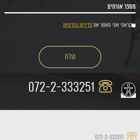
קראתי ואני מאשר את
מדיניות הפרטיות
072-2-333251
072-2-333251