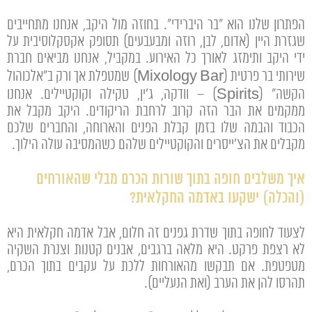
הפתרון שלנו הוא "בר היברידי". בחוזה מול היקב, אנחנו מתחייבים
שגזרת היין (אדום, לבן, רוזה ומבעבעים) תסופק אקסקלוסיבית על
ידי היקב ותימזג לאורך כל האירוע. במקביל, אנחנו מביאים חברת
שירותי בר פרטית (Mixology Bar) שמטפלת אך ורק ב"אלכוהול
הקשה" (Spirits) – וודקה, ג'ין, טקילה וקוקטיילים. אנחנו
ממקמים את הבר הזה קרוב לרחבת הריקודים. היקב מקבל את
הכבוד והבמה שלו בזמן קבלת הפנים והארוחה, והחברים שלכם
מקבלים את הצ'ייסרים והקוקטיילים שלהם כשהמסיבה עולה הילוך.
איך משלבים חופה בתוך שורות הכרם מבלי שהאורחים
(והכלה) ישקעו באדמה החקלאית?
לצעוד לחופה בתוך שדרת גפנים זה חלום, אבל אדמה חקלאית היא
לא רצפת פרקט. היא מלאה ברגבים, אבנים קטנות וצנרת השקיה
מטפטפת. אם תבקשו מהאורחות ללכת על עקבים בתוך הכרם,
תהרסו להן את הערב (ואת הנעליים).