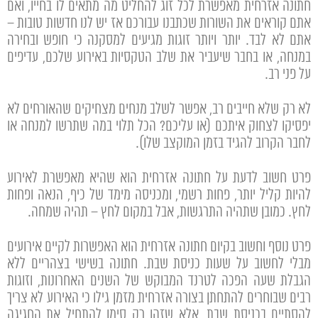
חתונה אזרחית מאפשרת לכל זוג להחליט מה מתאים לו בחייו, ואם
אתם קוראים את השורות שכתבנו עבורכם אז יש לנו חדשות טובות –
אתם לא לבד. יותר ויותר זוגות מגיעים למסקנה כי חופש ובחירה
במנחה, או בחבר שיעביר את שלב הטקסיות באירוע שלכם, עדיפים
על פני רב.
לא רק שלא חייבים רב, אפשר לשלב מנחים מצחיקים שהאורחים לא
יפסיקו לצחוק איתכם (או עליכם? הכל תלוי במה שתרשו למנחה או
לחבר הקרוב להגיד בזמן המוקצב שלו).
פרט חשוב לדעת על חתונה אזרחית הוא שהיא מאפשרת לאירוע
להיות קליל יותר, פחות רשמי, ומכניסה מימד של כיף, הנאה ופחות
לחץ. כמובן שתהיה התרגשות, אבל במקום לחץ – תהיה שמחה.
פרט נוסף וחשוב בקיום חתונה אזרחית הוא האפשרות לקיים אירועים
מבלי לחשוב על שעות כניסת שבת.
חתונה בשישי בצהריים
ללא
הגבלת שעה הפכה לטרנד המבוקש של השנים האחרונות, וזוגות
רבים שבוחרים להתחתן בצורה אזרחית מזמן גילו כי האירוע לא צריך
להסתיים בכניסת שבת, אלא שזהו רק סימן להתחיל את החגיגה