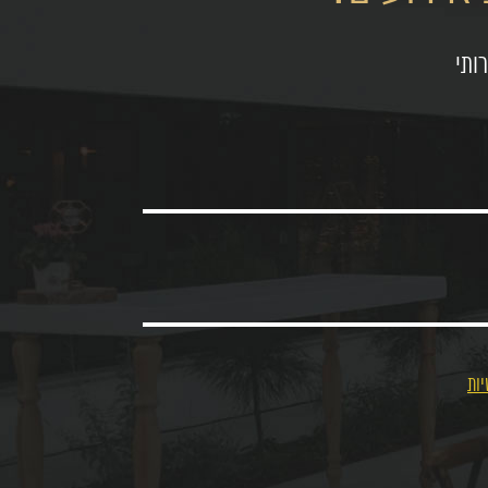
ותי
יות