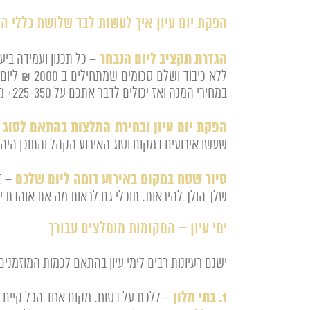
הפקת יום עיון איך לעשות לבד שלושת כללי ה
הגדרת תקציב ליום הנבחר
– כל תכנון ועמידה בי
במחירי המנה ואז יכולים לדבר אתכם על 225-350+ מע"מ כמובן בהתאם למקום ולכמות האורחים.
הפקת יום עיון ובחירת המלצות בהתאם לסוג 
שעשו אירועים במקום וסוג האירוע הקהל והתוכן הי
סיור שטח במקום באירוע דומה ליום שלכם
– ז
שלך הולך להיראות. תוכלי גם לראות מה את אוהבת יו
ימי עיון – המקומות מומלצים עבורך
ישנם רעיונות רבים לימי עיון בהתאם לכמות המוזמנ
1. בתי מלון
– ללכת על בטוח. מקום אחד הכל קיים 