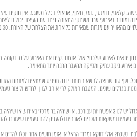
 קלאסי, רומנטי, נועז, חצוף, או אולי בכלל משוגע. אין חוקים עיצו
דה ומודבר באירועי ערב משחקי התאורה ביחד עם העיצוב יכולים ליצור 
רות שמאירות כל אחת את הצלחת של האורח. 30 מנורות שונות שיחידו יוצרות חוויה מדהימה.
ם אירוע ביקב עתיק ומוזיקה מהעבר הרבה יותר מתאימה.
אוכל. שף טוב שרוצה להשאיר חותם יבנה תפריט שמתאים למתחם המבוקש
ות בגדלים שונים. המטבח המולקולרי אוהב לגוון ולחדש וליצור טעמים 
– אז בגדול יש לנו 3 אפשרויות עבורכם. או שיהיה בר מרכזי באירוע, 
יצור טעמים ומשקאות מוכרים לאורחים ולהעניק להם טעמים שיעוררו להם
תי נשכח? אולי דווקא נמרוד הראל או אומן חושים אחר יוכלו להדים את