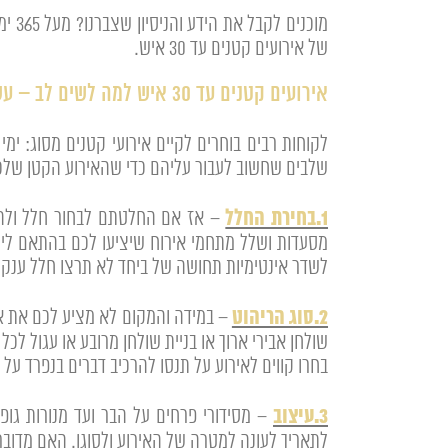
מוכנ
של אירועים קטנים עד 30 איש.
אירועים קטנים עד 30 איש למה לשים לב – עשה ואל תעשה
שלבים שחשוב לעבור עליהם כדי שהאירוע הקטן שלכ
1.בחירת החלל
– אז אם החלטתם לבחור חלל ולהשכ
מסעדות ושלל מתחמי אירוח שיציעו לכם בהתאם לימ
לשדר אינטימיות תחושה של ביחד לא תרצו חלל ענקי
2.סוג הריהוט
– במידה והמקום לא מציע לכם את אפ
שולחן אבירי ארוך או בניית שולחן מרובע או עגול לכ
בחרו קווים לאירוע על תנסו להרכיב דברים בנפרד ע
3.עיצוב
– מסידורי פרחים על הבר ועד מנורות גופי
לתאריך לעונה למטרה של האירוע ולסוגו. האם מדובר