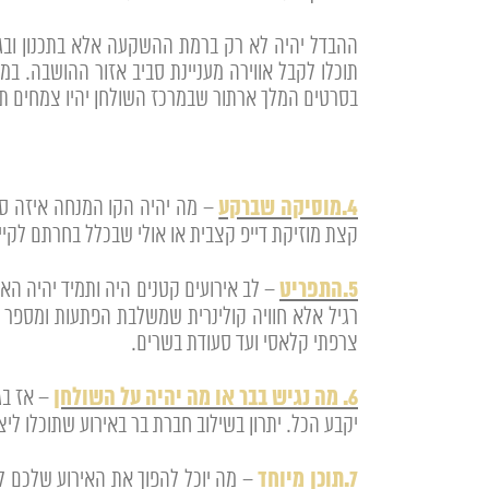
ההבדל יהיה לא רק ברמת ההשקעה אלא בתכנון ובגישה.
תוכלו לקבל אווירה מעניינת סביב אזור ההושבה. במי
בסרטים המלך ארתור שבמרכז השולחן יהיו צמחים תלויים מהאוויר עם מנ
4.מוסיקה שברקע
קצת מוזיקת דייפ קצבית או אולי שבכלל בחרתם לקיי
5.התפריט
– לב אירועים קטנים היה ותמיד יהיה ה
רגיל אלא חוויה קולינרית שמשלבת הפתעות ומספר מנ
צרפתי קלאסי ועד סעודת בשרים.
6. מה נגיש בבר או מה יהיה על השולחן
יקבע הכל. יתרון בשילוב חברת בר באירוע שתוכלו ל
7.תוכן מיוחד
– מה יוכל להפוך את האירוע שלכם לב