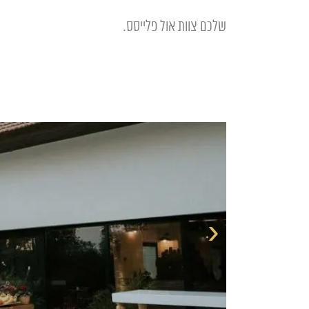
שלכם צוות אול פלייסס.
‹