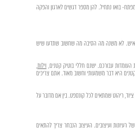
ם עכשיו במספר צעדי מפתח- בואו נתחיל. להן מספר דגשים לארגון והפקה
חות רבים בוחרים לקיים אירועי קטנים מסוג: ימי הולדת, בריתות, חתונות, בר מצוות וגם אירועים עסקיים קטנים עד 30 איש. לא משנה מה הסיבה מה שחשוב שתדעו שיש
עומדות עבורכם. ישנם חללי בוטיק קטנים,
וילות
,
טנים היא דבר משמעותי וחשוב מאוד. אתם צריכים
וד, ריהוט שמתאים לכל קונספט. בין אם מדובר על
ל רעיונות ועיצובים. העיצוב הנבחר צריך להתאים