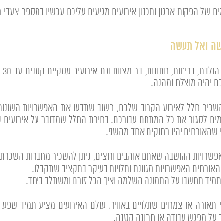
ים לקבל את הידע והניסיון שצברנו? מעל 365 ימים של הפקות ארגון ותכנון אירועים מגיעים עליכ
לקו
ם יהיה מוצלח ומהנה.
יר חלל לאירוע הקרוב שלכם, חשוב שתדעו את האפשרויות השונות ה
ים לסגור את כל המתחם עבורכם. בחירת החלל שמדובר על אירועים ק
 שהאורחים יהיו רחוקים אחד מהשני.
שרויות ההושבה שאתם אוהבים ורוצים, ניתן להשכיר מחברות השכרת צי
ל האורחים האפשרויות מגוונת ותלויות בעיקר בתקציב שתקבלו.
ל תמיד תחשבו על התמונה השלמה ואיך הכל זורם ומשתלב ביחד.
 תאורה או צמחים שתלויים באוויר. עולם האירועים מציע תמיד שפע ש
 על מפגש עבודה או חתונה קטנה.