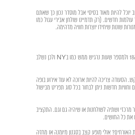
ב יוכל להיות מאוד בסיסי אבל מוסדר נכון כך שאתם
עולמות חדשים. (רק תדמיינו שולחן אבירי עגול כמו
– מה יהיה הקו המנחה איזה סגנון יתאים לאירוע שלכם? אולי אנחנו נקיים את האירוע על גג בקומה ה18 ולמספר שעות נרגיש ממש כמו בNY ולכן נשלב
. הסעודה צריכה להיות ארוכה לא עוד אירוע בופה
וחוויות חדשות ניתן לבחור בכל סוג תפריט מבישול
או שיהיה בר מרכזי ושתיה לשולחנות או שיהיה גם וגם. התקציב
 את כל החושים.
 האורחים? אולי מופע קצב בסגנון מיומנה או מחזה