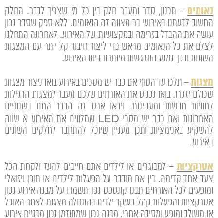
נאומים
– תכנון, סדר ומעבר חלק בין כל מי שצריך לדבר. החלק
החשוב לדעתנו באירועי בר מצווה זה הנאומים. ללא ספק שסדר נכון
עושה את ההבדל בזרימה ובמקצועיות של האירוע. לאחרונה התחלנו
לצלם את כל הנאומים מראש כדי ליצור חיבור קל יותר עם המצגות
השונות ובכך נמנע התרגשות מיותרת ביום האירוע.
מצגות
– תלכו עד הסוף אם כבר יש מסכים באירוע בואו ניצור מצגות
שכולם יזכרו. בואו נכניס את האורחים שלכם מעבר למצגות הרגילות
לחוויות חדשות ומעניינות. וידאו ארט זה הדבר החם בשנתיים
האחרונות ואם כבר יש מסכי LED שמלווים את האירוע א שווה
להשקיע באנימציות ותכן מעניין שיוכל להתחבר לחלקים השונים
באירוע.
אטרקציות
– למבוגרים או לילדים אתם חייבים להעז ולקחת הכל
צעד אחד קדימה. בין אם מודבר על הפעלות לילדים או תוכן ויזואלי
ומופעים לכל האורחים תבנו קונספט נכון תשמרו על מבנה אירוע נכון
אטרקציות והפעלות קהל בעיקר ילדים בהתחלה מצגות לאחר האוכל
או משולב ומופע ומסיבה אחרי. מבנה נכון שמתוזמן נכון מבטיח אירוע