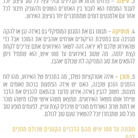
עיצוב
3.
– פרחים ונרות או תבלינים ובולי עץ? כל סוג עיצוב יוכל
לעבוד המפתח הוא לעבור בין האזורים השונים ולהעניק חיבור לכל
אזור עם אלמנטים דומים שמתחברים יחד בעיצוב האירוע.
מוסיקה
4.
– תגוונו גם את הסגנון המוסיקלי גם באיזה נגן או להקה
מגניבה וגם במסיבת הריקודים אורחים אוהבים את המוכר אבל כדי
שהאירוע שלכם לא יראה זהה לשאר האירועים אתם צריכים לקחת
קצת יוזמה. מה שטוב באירועים עד 100 איש, הוא שתמיד ניתן
להתאים את סוג המוזיקה לזו שכולם יאהבו.
תוכן
5.
– איזה אטרקציות נשלב, מה בתכנית של האירוע, מהו לוח
הזמנים הנכון שנבנה, האם יש איזה הפתעות ברכות נאומים או
מצגות. חשוב להבין באיזה אירוע מדובר ובהתאם להכניס את הדבר
שייחד אותו משאר האירועים. תמצאו משהו אישי שלבו מישהו מוכר
או דמות שרוב האורחים מוכרים שיכניס קצת עניין. לפעמים מופע טוב
מכל סוג שתבחרו יוכל להשאיר טעם טוב לכולם.
חתונה עד 100 איש מהם הדברים הקטנים שכולם מחכים
להם