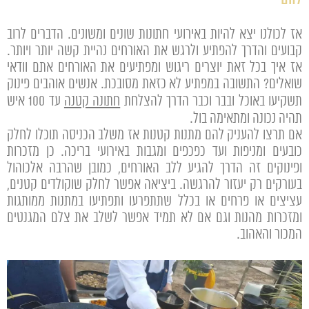
אז לכולנו יצא להיות באירועי חתונות שונים ומשונים. הדברים לרוב
קבועים והדרך להפתיע ולרגש את האורחים נהיית קשה יותר ויותר.
אז איך בכל זאת יוצרים ריגוש ומפתיעים את האורחים אתם וודאי
שואלים? התשובה במפתיע לא כזאת מסובכת. אנשים אוהבים פינוק
תשקיעו באוכל ובבר וכבר הדרך להצלחת
חתונה קטנה
עד 100 איש
תהיה נכונה ומתאימה בול.
אם תרצו להעניק להם מתנות קטנות אז משלב הכניסה תוכלו לחלק
כובעים ומניפות ועד כפכפים ומגבות באירועי בריכה. כן מזכרות
ופינוקים זה הדרך להגיע ללב האורחים, כמובן שהרבה אלכוהול
בעורקים רק יעזור להרגשה. ביציאה אפשר לחלק שוקולדים קטנים,
עציצים או פרחים או בכלל שתתפרעו ותפתיעו במתנות ממותגות
ומזכרות מהנות וגם אם לא תמיד אפשר לשלב את צלם המגנטים
המכור והאהוב.