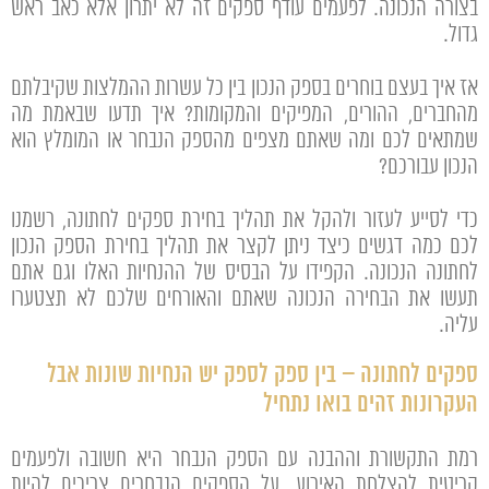
בצורה הנכונה. לפעמים עודף ספקים זה לא יתרון אלא כאב ראש
גדול.
אז איך בעצם בוחרים בספק הנכון בין כל עשרות ההמלצות שקיבלתם
מהחברים, ההורים, המפיקים והמקומות? איך תדעו שבאמת מה
שמתאים לכם ומה שאתם מצפים מהספק הנבחר או המומלץ הוא
הנכון עבורכם?
כדי לסייע לעזור ולהקל את תהליך בחירת ספקים לחתונה, רשמנו
לכם כמה דגשים כיצד ניתן לקצר את תהליך בחירת הספק הנכון
לחתונה הנכונה. הקפידו על הבסיס של ההנחיות האלו וגם אתם
תעשו את הבחירה הנכונה שאתם והאורחים שלכם לא תצטערו
עליה.
ספקים לחתונה – בין ספק לספק יש הנחיות שונות אבל
העקרונות זהים בואו נתחיל
רמת התקשורת וההבנה עם הספק הנבחר היא חשובה ולפעמים
קריטית להצלחת האירוע. על הספקים הנבחרים צריכים להיות