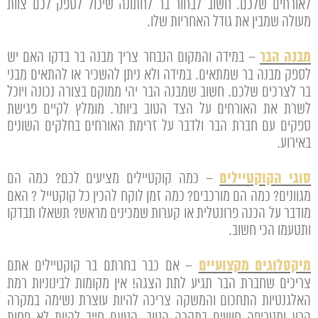
לאורחים שלכם. חשוב לבחור בר לחתונה שיכול לספק לכם צוות
מעולה שמבין את גודל האחריות שלו.
מבנה הבר
– במידה והמקום הנבחר צריך מבנה בר בדקו האם יש
לספק מבנה בר שמתאים. במידה ולא ניתן להשכיר או להתאים מבני
בר לצרכים שלכם. חשוב שמבנה הבר יהי ממוקם בצורה נכונה ויוכל
לשרת את האורחים על הצד הטוב ביותר. מומלץ לקיים פגישת
ספקים עם חברת הבר ולדבר על זרימת האורחים בחלקים השונים
באירוע.
סוגי הקוקטיילים
– כמה קוקטיילים מציעים לכם? כמה הם
מגוונים? כמה הם מורכבים? כמה זמן לוקח להכין כל קוקטייל ? האם
מודבר על הכנה פרונטלית או קערות שמכינים מראש? תשאלו תבדקו
ותטעמו הכי חשוב.
מיקסלוגים מקצועיים
– אם כבר בחרתם בר קוקטיילים אתם
צריכים שחברת הבר תגיע לתת הצגה! אין מקומות לבינוניות רמת
האלגנטיות התחכום והמשקה צריכה להיות עוצרת נשימה במקרה
הרע ומטריפה חושים במקרה הטוב. הטעם חייב להיות לא פחות