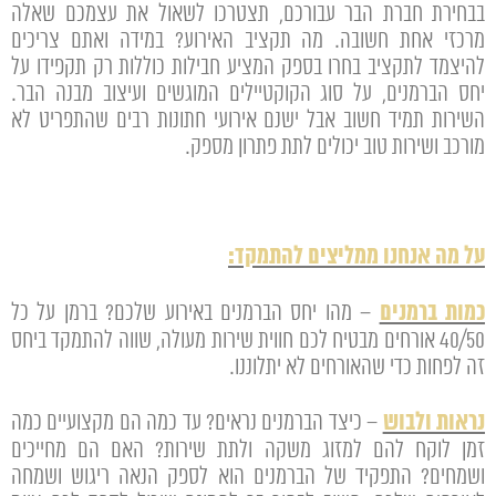
בבחירת חברת הבר עבורכם, תצטרכו לשאול את עצמכם שאלה
מרכזי אחת חשובה. מה תקציב האירוע? במידה ואתם צריכים
להיצמד לתקציב בחרו בספק המציע חבילות כוללות רק תקפידו על
יחס הברמנים, על סוג הקוקטיילים המוגשים ועיצוב מבנה הבר.
השירות תמיד חשוב אבל ישנם אירועי חתונות רבים שהתפריט לא
מורכב ושירות טוב יכולים לתת פתרון מספק.
על מה אנחנו ממליצים להתמקד:
כמות ברמנים
– מהו יחס הברמנים באירוע שלכם? ברמן על כל
40/50 אורחים מבטיח לכם חווית שירות מעולה, שווה להתמקד ביחס
זה לפחות כדי שהאורחים לא יתלוננו.
נראות ולבוש
– כיצד הברמנים נראים? עד כמה הם מקצועיים כמה
זמן לוקח להם למזוג משקה ולתת שירות? האם הם מחייכים
ושמחים? התפקיד של הברמנים הוא לספק הנאה ריגוש ושמחה