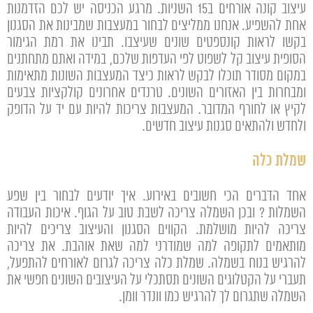
עיצוב קונה אורחים ב15 השניות. מרגע הכניסה יש לכם הזדמנות
אחת להשפיע. אנחנו ממליצים לבחור במעצבות שמבינות את הסגנון
בקשו לראות קונספטים שונים שעיצבו. תבינו את רמת הגימור
הסופית עיצוב קל לשפוט לפי העדפות שלכם, במידה ואתם מתחתנים
במקום מסודר תוכלו לבקש לראות כיצד המעצבות השונות מתאימות
ומבחרות בין האזורים השונים. טרנדים אחרונים קולקציות צבעים
לקיץ או לחורף המדובר. המעצבות צריכות להיות עם יד על הדופק
ולחדש ולהתאים סגנות עיצוב חדשים.
שמלת כלה
אחד הדברים הכי חשובים באירוע. איך יודעים לבחור בין שפע
השמלות ? ובכן השמלה צריכה לשבת טוב על הגוף. איכות העבודה
צריכה להיות מושלמת. הקווים הסגנון והעיצוב צריכים להיות
מותאמים לתקופה למה שמודרני למה שאת אוהבת. את צריכה
להרגיש בנוח בשמלה. שמלת כלה צריכה לגרום לאורחים להתפעל,
תעברי על הקטלוגים השונים תסתכלי על העיצובים השונים חפשי את
השמלה שתגרום לך להרגיש כמו וונדר וומן.