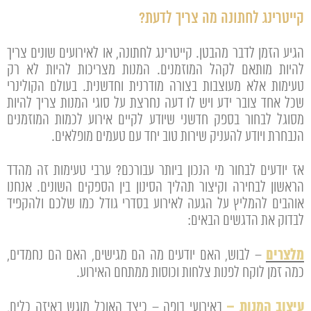
קייטרינג לחתונה מה צריך לדעת?
הגיע הזמן לדבר מהבטן. קייטרינג לחתונה, או לאירועים שונים צריך
להיות מותאם לקהל המוזמנים. המנות מצריכות להיות לא רק
טעימות אלא מעוצבות בצורה מודרנית וחדשנית. בעולם הקולינרי
שכל אחד צובר ידע ויש לו דעה נחרצת על סוגי המנות צריך להיות
מסוגל לבחור בספק חדשני שיודע לקיים אירוע לכמות המוזמנים
הנבחרת ויודע להעניק שירות טוב יחד עם טעמים מופלאים.
אז יודעים לבחור מי הנכון ביותר עבורכם? ערבי טעימות זה מהדד
הראשון לבחירה וקיצור תהליך הסינון בין הספקים השונים. אנחנו
אוהבים להמליץ על הגעה לאירוע בסדרי גודל כמו שלכם ולהקפיד
לבדוק את הדגשים הבאים:
מלצרים
– לבוש, האם יודעים מה הם מגישים, האם הם נחמדים,
כמה זמן לוקח לפנות צלחות וכוסות ממתחם האירוע.
עיצוב המנות
–
באירועי בופה – כיצד האוכל מוגש באיזה כלים,