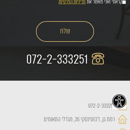
קראתי ואני מאשר את
מדיניות הפרטיות
072-2-333251
072-2-333251
רמת גן, ז'בוטינסקי 35, מגדלי התאומים