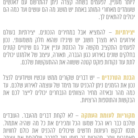
ליותר מעניין. לפעמים בשחה קצרה ניתן להתרשם עם לאנשים
שעומדים מאחורי המותג באמת יש מושג מה הם עושים ועד כמה הם
יכולים להתאים לך.
יצירתיות
– להמציא אבל במחירים הנכונים. יצירתיות בעולם
אירועים היא מצרך חשוב יש שיגידו שהוא חלק משמעותי. נכון
לפעמים התקציב מקשה על הכנסת עניין אבל גם שינויים קטנים
בחלקים שונים באירוע כגון הגברה, תאורה, עיצוב של אלמנט יכולים
לתת עוד נקודות פוקס קטנה ששווה את ההתעקשות שלכם.
הבנת הטרנדים
– יש דברים שקורים ממש עכשיו ושיודעים לנצל
נכון את הזמנים ניתן להכניס עוד מימד של עוצמה לאירוע שלכם. עד
כמה מהר ובאיזה מחיר הצוותים הנבחרים יכולים לייצר לכם את
הבקשות והתוספות הרצויות.
מקוריות לעומת העתקה
– לא לקחת דברים מהעבר. העובדים
שלכם כבר ראו הכל שמעו הכל ומכירים את כל מה שהיה אתמול.
תנסו לבקש רעיונות חדשים שיכולים להכניס את כולם לחוויות