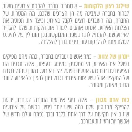
שילוב רצון הלקוחות
– שבוחרים
חברה להפקת אירועים
חשוב
לבחור בחברה שמבינה מה הן הצרכים שלכם. מה המטרות של
החברה, מה העובדים רוצים לקבל באירוע וכיצד את תפוסת את
הצלחת האירוע. אנחנו אוהבים לעודד את הלקוחות שלנו להגדיר
לאירוע שם, להתחיל לדבר בשפה המבוקשת בכך התהליך של להיכנס
לעולם מתחילה לרקום עור וגידים בדרך להצלחה.
יתרון של צוות
– כמה אנשים עובדים בחברה, כמה מהם מפיקים
בפועל את האירוע, מי מתעסק במיתוג ובעיצוב, איזה תכנים הם
מציעים עבורכם כמה אנשים בפועל יהיו באירוע. כמובן שהכל נגזרת
של התקציב אבל שיש צוות איכותי וגדול ניתן להפוך כל אירוע ליותר
מדויק מאורגן ומסודר.
כוח אדם מגוון
– איזה סוגי אירועים החברה הנבחרת יודעת
להפיק? מהניסיון שלנו כמה שיש יותר ניסיון בקשת של אירועים
שונים אין תקיעות על דרך אחת בלבד ובכך נפתח עולם חדש של
אפשרויות ורעיונות עבורכם.