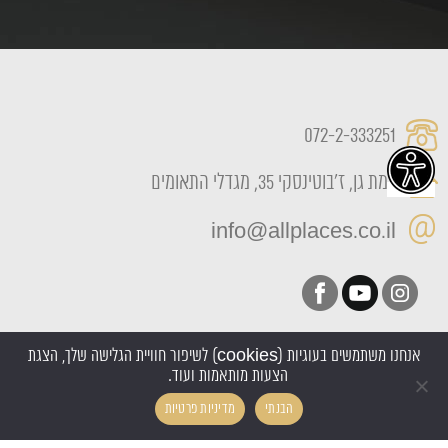
072-2-333251
רמת גן, ז'בוטינסקי 35, מגדלי התאומים
info@allplaces.co.il
אנחנו משתמשים בעוגיות (cookies) לשיפור חוויית הגלישה שלך, הצגת
הצעות מותאמות ועוד.
כל הזכויות שמורות All Places 2022
הבנתי
מדיניות פרטיות
אקסטרה דיגיטל