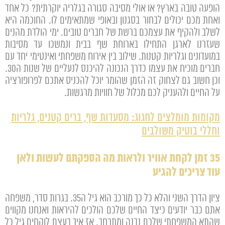
הופעה טובה בארץ? או אולי מסיבה סגורה בגלריה יוקרתית? כל אחד
ואחת מכם יכולים לבחור בסגנון ובאופי שמתאימים לו. החוכמה היא
לשלב ולהקיף את עצמכם ברשת של חברים טובים. ימי הולדת מהנים
שעזרנו לארגן התחילו בארוחת שף בבית ונמשכו עד מסיבות
במועדונים וגלריות קטנות. שילוב בין אירוח משפחתי ואינטימי יחד עם
חברים מוכיח את עצמו כדרך הנכונה להיכנס לנעליים של שנות ה30.
וכן חשוב גם לצחוק זה הזמן שהומר יוכל להכניס אתכם לפרופורציה
על החיים ולהעניק לכם מכלול של חוויות מרגשות.
מקומות מומלצים לחגוג: מסעדות שף, ברים קטנים, גלריות
וחללי בוטיק משולבים
35 זמן לקחת אוויר ולראות מה הספקתם לעשות ולאן
עוד צריכים להגיע
ציון הדרך השני והלא כל כך מורכב הוא גיל ה35. בגרות סדר, משפחה
אתם כבר יודעים כיצד החיים שלכם הולכים להיראות ואנחנו מקווים
שהתא המשפחתי שלכם נבנה ומתרחב. אז איך בעצם לוקחים גיל כל