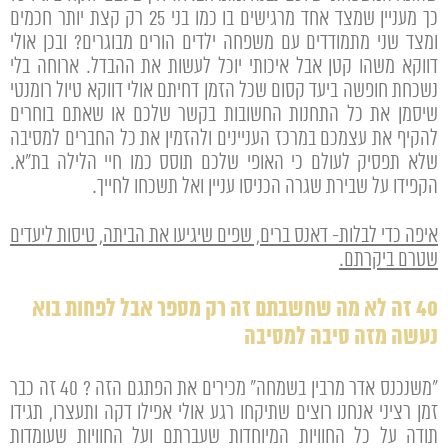
כך מעניין שמצד אחד מרגישים בו כמו בני 25 רק קצת יותר חכמים
ומצד שני מתמודדים עם משפחה ילדים הורים מבוגרים? ובכן אולי
דווקא משהו קטן אבל איכותי יוכל לעשות את ההבדל. ארוחה בלי
נשכחת חופשה ביעד קסום שכל הזמן דחיתם אולי דווקא טיול רומנטי
שיסמן את כל התחנות החשובות בקשר שלכם או שאתם בוחרים
להקיף את עצמכם במרכז העניינים ולהזמין את כל החברים למסיבה
שלא תפסיק לעולם כי האופי שלכם תוסס כמו חיי הלילה בת"א.
הקפידו על שבירת שגרה הכניסו עניין ואל תשכחו לחייך.
איפה כדי לבלות- דאנס ברים, שפים שיגיעו את הביתה, טיסות ליעדים
שטרם ביקרתם.
40 זה לא מה שחשבתם זה רק מספר אבל לפחות בוא
נעשה מזה סיבה למסיבה
"משנכנס אדר מרבין בשמחה" מכירים את הפתגם הזה ? 40 זה כבר
זמן רציני אנחנו רוצים שתיקחו רגע אולי אפילו דקה ותעצרו, תגידו
תודה על כל החוויות המיוחדות שעברתם ועל החוויות שעומדות