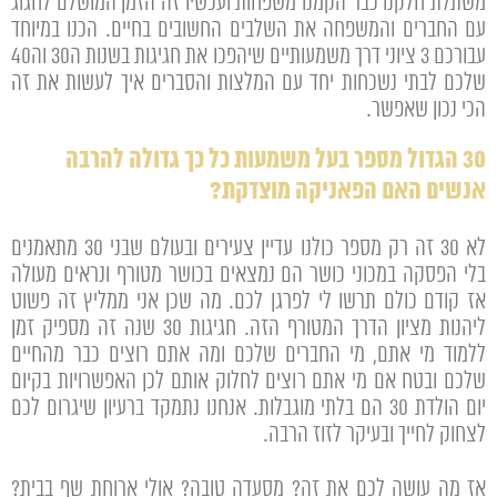
משתלת חלקנו כבר הקמנו משפחות ועכשיו זה הזמן המושלם לחגוג
עם החברים והמשפחה את השלבים החשובים בחיים. הכנו במיוחד
עבורכם 3 ציוני דרך משמעותיים שיהפכו את חגיגות בשנות ה30 וה40
שלכם לבתי נשכחות יחד עם המלצות והסברים איך לעשות את זה
הכי נכון שאפשר.
30 הגדול מספר בעל משמעות כל כך גדולה להרבה
אנשים האם הפאניקה מוצדקת?
לא 30 זה רק מספר כולנו עדיין צעירים ובעולם שבני 30 מתאמנים
בלי הפסקה במכוני כושר הם נמצאים בכושר מטורף ונראים מעולה
אז קודם כולם תרשו לי לפרגן לכם. מה שכן אני ממליץ זה פשוט
ליהנות מציון הדרך המטורף הזה. חגיגות 30 שנה זה מספיק זמן
ללמוד מי אתם, מי החברים שלכם ומה אתם רוצים כבר מהחיים
שלכם ובטח אם מי אתם רוצים לחלוק אותם לכן האפשרויות בקיום
יום הולדת 30 הם בלתי מוגבלות. אנחנו נתמקד ברעיון שיגרום לכם
לצחוק לחייך ובעיקר לזוז הרבה.
אז מה עושה לכם את זה? מסעדה טובה? אולי ארוחת שף בבית?