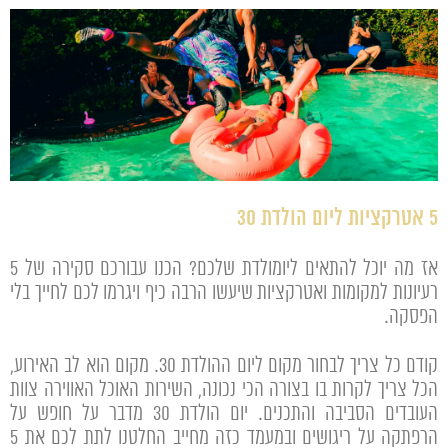
5 אטרקציות ליום הולדת 30
אז מה יוכל להתאים ליומולדת שלכם? הכנו עבורכם סקירה של 5
רעיונות למקומות ואטרקציות שיעשו הרבה כיף ויגרמו לכם לחייך בלי
הפסקה.
קודם כל צריך לבחור מקום ליום ההולדת 30. מקום הוא לב האירוע,
הכל צריך לקרות בו בצורה הכי נכונה, השירות האוכל האווירה צוות
העובדים הסביבה והתכנים. יום הולדת 30 מדבר על חופש על
הרפתקה על ריגושים ובמעמד כזה מחייב החלטנו לתת לכם את 5