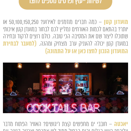
לשיחת ייעוץ ופרטים נוספים לחצו
מועדון קטן
– כמה חברים מוזמנים לאירוע? 50,100,150,250 או
יותר? בהתאם לכמות האורחים נמליץ לכם לבחור במועדן קטן איכותי
שתוכלו ליצור שם את המסיבה הכי טובה. כולם רוצים לרקוד ובחירה
(למעבר לבחירת
במועדן קטן יכולה להעניק ערב מצחיק ומהנה.
המועדון הנכון לחצו כאן או על התמונה)
יאכטה
– חובבי ים מחפשים קצת ריגושים? האוויר הפתוח מדבר