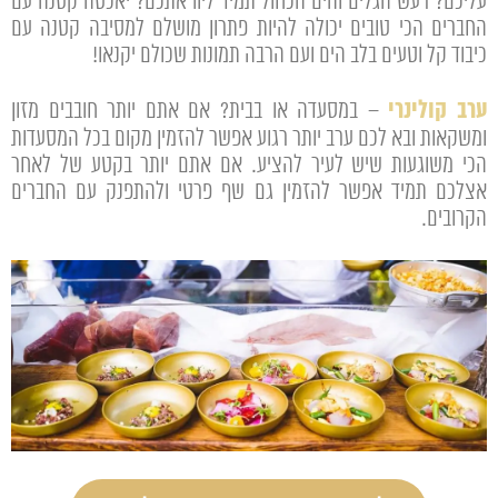
עליכם? רעש הגלים והים הכחול תמיד ליוו אתכם? יאכטה קטנה עם
החברים הכי טובים יכולה להיות פתרון מושלם למסיבה קטנה עם
כיבוד קל וטעים בלב הים ועם הרבה תמונות שכולם יקנאו!
ערב קולינרי
– במסעדה או בבית? אם אתם יותר חובבים מזון
ומשקאות ובא לכם ערב יותר רגוע אפשר להזמין מקום בכל המסעדות
הכי משוגעות שיש לעיר להציע. אם אתם יותר בקטע של לאחר
אצלכם תמיד אפשר להזמין גם שף פרטי ולהתפנק עם החברים
הקרובים.