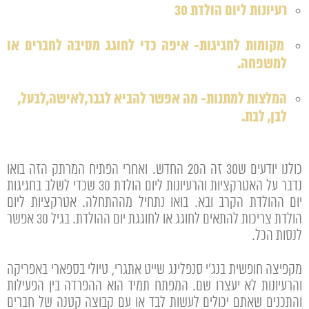
רעיונות ליום הולדת 30
מקומות לחגיגות- איפה כדי לחוגג מסיבה לחברים או
למשפחה.
המלצות למתנות- מה אפשר להביא לגבר,לאישה,לבעל,
לבן, לבת.
כולנו יודעים ש30 זה ה20 החדש. ואחרי הפתיח המרתק הזה בואו
נדבר על האטרקציות והרעיונות ליום הולדת 30 שכדי לשלב בחגיגות
יום ההולדת הקרב ובא. בואו נתחיל מההתחלה. אטרקציות ליום
הולדת צריכות להתאים לחוגג או לחוגגת יום ההולדת. בגיל 30 אפשר
לנסות הכל.
מקפיצה חופשית בנג'י סנפלינג שייט אתגרי, טיולי בספארי באפריקה
והרעיונות לא יעצרו שם. המפתח תמיד הוא ההפרדה בין הפעילות
והתכנים שאתם יכולים לעשות לבד או עם קבוצה קטנה של חברים