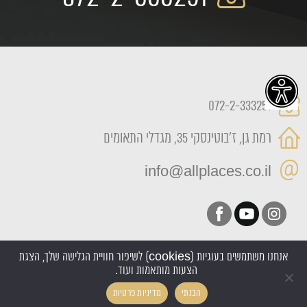
072-2-333251
רמת גן, ז'בוטינסקי 35, מגדלי התאומים
info@allplaces.co.il
אנחנו משתמשים בעוגיות (cookies) לשיפור חוויית הגלישה שלך, הצגת
הצעות מותאמות ועוד.
כל הזכויות שמורות All Places 2022
הבנתי
מדיניות פרטיות