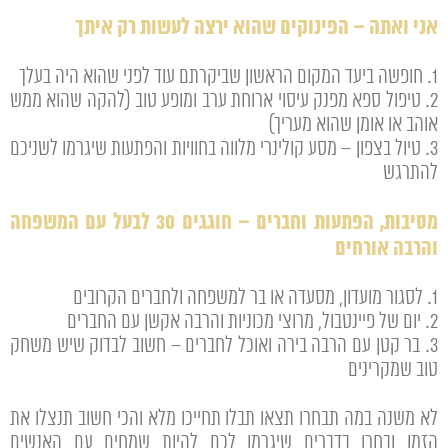
אני ואתה – הפינוקים שהוא ירצה לעשות רק איתך
1. חופשה ביעד המקום הראשון שביקרתם עוד לפני שהוא היה בעלך
2. טיפול ספא מפנק עיסוי ארוחת ערב ומופע טוב (להקה שהוא ממש
אוהב או אומן שהוא מעריך)
3. טיול בצפון – מסע קולינרי מלווה בחוויות והפתעות שיגרמו לשניכם
להתרגש
מסיבות, הפתעות וחברים – חוגגים 30 לבעל עם המשפחה
והרבה אורחים
1. לסגור מועדון, מסעדה או בר למשפחה ולחברים הקרובים
2. יום של פיינטבול, מרוצי מכוניות והרבה אקשן עם החברים
3. בר קטן עם הרבה בירה ואוכל לחברים – חשוב לבדוק שיש משחק
טוב שמקרינים
לא משנה במה תבחרו תצאו תבלו תחייכו מלא והכי חשוב תנצלו את
הזמן ובחרו בדברים שיגרמו לכם להיות שמחים עם האנשים