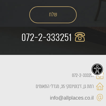
072-2-333251
072-2-333251
רמת גן, ז'בוטינסקי 35, מגדלי התאומים
info@allplaces.co.il