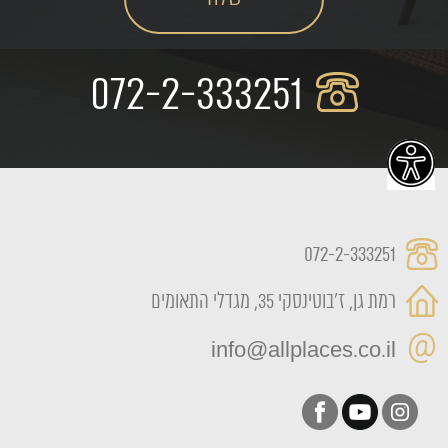
072-2-333251
072-2-333251
רמת גן, ז'בוטינסקי 35, מגדלי התאומים
info@allplaces.co.il