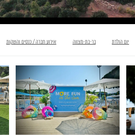
יום הולדת
בר-בת-מצווה
אירוע חברה / כנסים והשקות